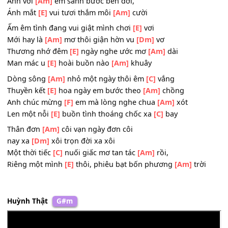
Mong chờ một
[E]
người, không hẹn đến bao
[Am]
giờ
Xao xuyến
[C]
khi sương chiều giăng giăng ngoài
[Am]
n
Hay những
[E]
đêm trăng mờ mơn man làn
[Dm]
gió
Anh với
[Am]
em sánh bước bên đời,
Ánh mắt
[E]
vui tươi thắm môi
[Am]
cười
Ấm êm tình đang vui giật mình chơi
[E]
vơi
Mới hay là
[Am]
mơ thôi giận hờn vu
[Dm]
vơ
Thương nhớ đêm
[E]
ngày nghe ước mơ
[Am]
dài
Man mác u
[E]
hoài buồn nào
[Am]
khuây
Dòng sông
[Am]
nhỏ một ngày thôi êm
[C]
vắng
Thuyền kết
[E]
hoa ngày em bước theo
[Am]
chồng
Anh chúc mừng
[F]
em mà lòng nghe chua
[Am]
xót
Len một nỗi
[E]
buồn tình thoáng chốc xa
[C]
bay
Thân đơn
[Am]
côi vạn ngày đơn côi
nay xa
[Dm]
xôi trọn đời xa xôi
Một thời tiếc
[C]
nuối giấc mơ tan tác
[Am]
rồi,