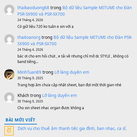
1,600,000
₫
Bánh xe Pa600 Pa900
500,000
₫
Bộ mạch phím Pa600 Pa300 Pa700 Cũ
1,200,000
₫
MinhTuan89
trong
[CHIA SẺ] Bộ Dữ Liệu – Sample MI
V1 Cho Đàn Yamaha S750, S950
11 Tháng 7, 2026
https://vietkeyboard.vn/bo-du-lieu-sample-mitumi-cho-dan-psr
sx900-psr-sx700/
thaibaoduong68
trong
Bộ dữ liệu Sample MITUMI cho
PSR-SX900 và PSR-SX700
24 Tháng 4, 2026
Có giữ liệu 720 ko tuân e xin với ạ