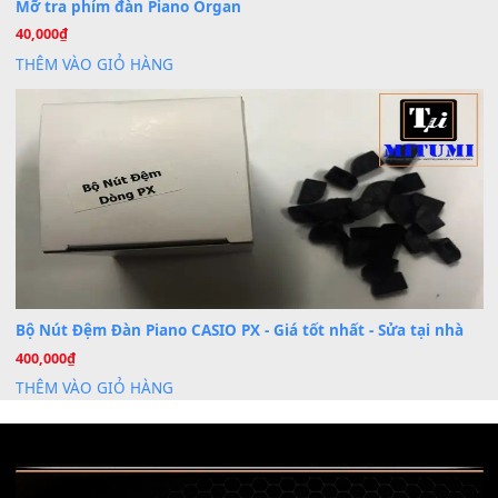
Dịch Vụ Cài Đặt Sample Đàn Organ Yamaha Tận Nhà 
07
Th7
Nâng Tầm Âm Thanh Cho Cây Đàn Của Bạn
Khóa Học Hướng Dẫn Sử Dụng Đàn Organ/Keyboard
26
Th6
Chuyên Sâu TPHCM | MITUMI
Cài đặt dữ liệu sample cho đàn Yamaha PSR-S750 S95
26
Th6