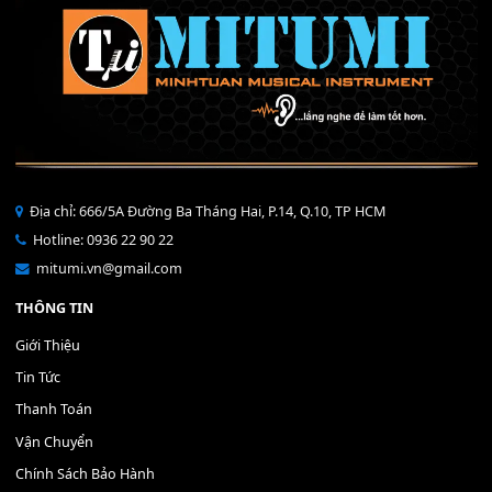
Mỡ tra phím đàn Piano Organ
40,000
₫
THÊM VÀO GIỎ HÀNG
Bộ Nút Đệm Đàn Piano CASIO PX - Giá tốt nhất - Sửa tại n
400,000
₫
THÊM VÀO GIỎ HÀNG