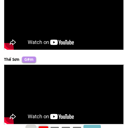
Riêng một mình
[E]
thôi, phiêu bạt bốn phương
[Am]
trờ
Huỳnh Thật
G#m
Thế Sơn
G#m