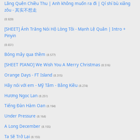
Buông bỏ sự phụ thuộc nơi anh (Pinyin)
(18.942)
Phép Màu (OST Đàn Cá Gỗ)
(15.618)
[SHEET PIANO] Happy Birthday
(13.920)
Giá Như - Soobin Hoàng Sơn
(11.359)
Có Em Đời Bỗng Vui
(9.744)
Cơn Mơ Băng Giá
(9.103)
Chờ một tiếng yêu
(8.991)
Lãng Quên Chiều Thu | Anh không muốn ra đi | Qí shí bù xiǎ
zǒu - 其实不想走
(8.929)
[SHEET] Ánh Trăng Nói Hộ Lòng Tôi - Mạnh Lệ Quân | Intro +
Pinyin
(8.651)
Bóng mây qua thềm
(8.577)