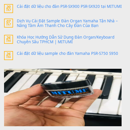
thaitoanorg
trong
Bộ dữ liệu Sample MITUMI cho Đàn
SX900 và PSR-SX700
24 Tháng 4, 2026
bác ơi cho em hỏi chút , e tải về nhưng chỉ mở dc STYLE , khôn
band tiếng…
MinhTuan89
trong
Lỡ làng duyên em
30 Tháng 9, 2025
Trang hợp âm chưa cập nhật sheet, bạn đợi một thời gian nhé
Khách
trong
Lỡ làng duyên em
30 Tháng 9, 2025
Cho xin sheet nhạc organ được không ạ
BÀI MỚI VIẾT
Dịch vụ cho thuê âm thanh tiệc gia đình, ban nhạc, ca s
20
Th7
Cài đặt dữ liệu cho đàn PSR-SX900 PSR-SX920 tại MIT
20
Th7