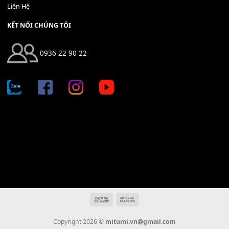
Địa chỉ: 666/5A Đường Ba Tháng Hai, P.14, Q.10, TP HCM
Hotline: 0936 22 90 22
mitumi.vn@gmail.com
THÔNG TIN
Giới Thiệu
Tin Tức