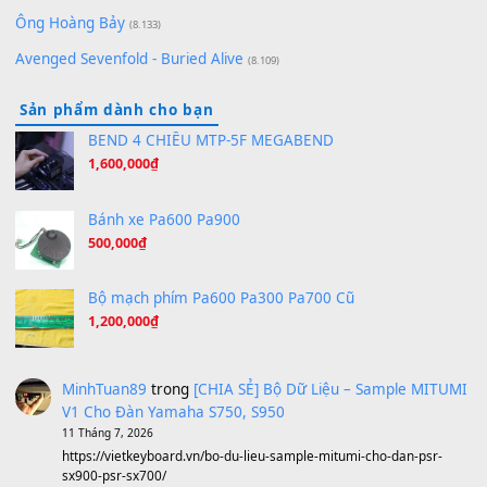
[SHEET PIANO] We Wish You A Merry Christmas
(8.516)
Orange Days - FT Island
(8.315)
Hãy nói với em - Mỹ Tâm - Bằng Kiều
(8.274)
Hương Ngọc Lan
(8.251)
Tiếng Đàn Hàm Oan
(8.194)
Under Pressure
(8.164)
A Long December
(8.155)
Ta Sẽ Trở Lại
(8.155)
Ông Hoàng Bảy
(8.133)
Avenged Sevenfold - Buried Alive
(8.109)
Sản phẩm dành cho bạn
BEND 4 CHIỀU MTP-5F MEGABEND