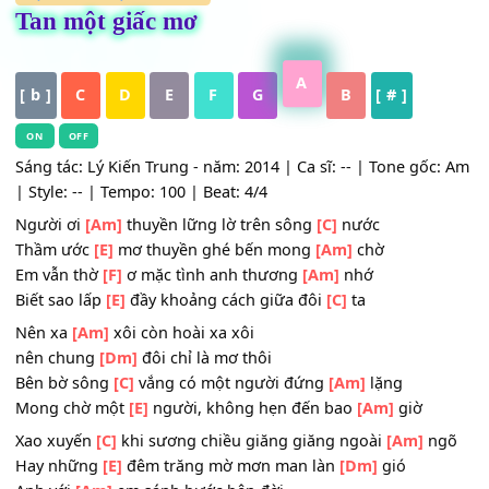
HỢP ÂM
,
Nhạc Trữ Tình
Tan một giấc mơ
A
[ b ]
C
D
E
F
G
B
[ # ]
ON
OFF
Sáng tác: Lý Kiến Trung - năm: 2014 | Ca sĩ: -- | Tone gốc
| Style: -- | Tempo: 100 | Beat: 4/4
Người ơi
[Am]
thuyền lững lờ trên sông
[C]
nước
Thầm ước
[E]
mơ thuyền ghé bến mong
[Am]
chờ
Em vẫn thờ
[F]
ơ mặc tình anh thương
[Am]
nhớ
Biết sao lấp
[E]
đầy khoảng cách giữa đôi
[C]
ta
Nên xa
[Am]
xôi còn hoài xa xôi
nên chung
[Dm]
đôi chỉ là mơ thôi
Bên bờ sông
[C]
vắng có một người đứng
[Am]
lặng