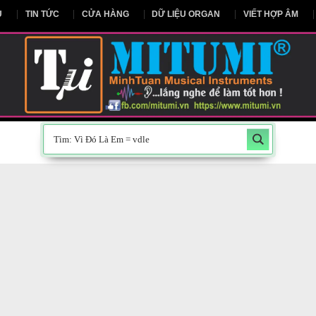
NG CHỦ
TIN TỨC
CỬA HÀNG
DỮ LIỆU ORGAN
V