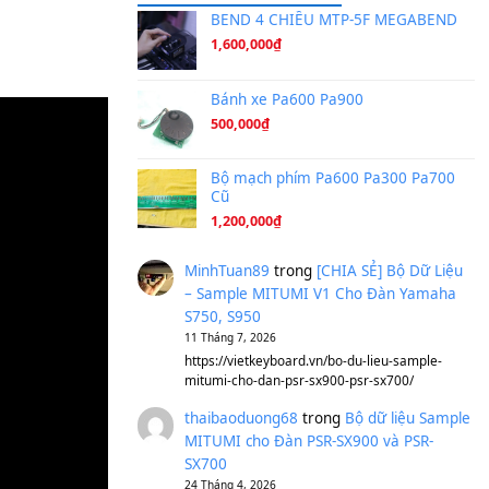
Ta Sẽ Trở Lại
(8.155)
Ông Hoàng Bảy
(8.133)
Avenged Sevenfold - Buried A
Sản phẩm dành cho bạn
BEND 4 CHIỀU M
1,600,000
₫
Bánh xe Pa600 Pa
500,000
₫
Bộ mạch phím Pa6
Cũ
1,200,000
₫
MinhTuan89
trong
[CH
– Sample MITUMI V1 