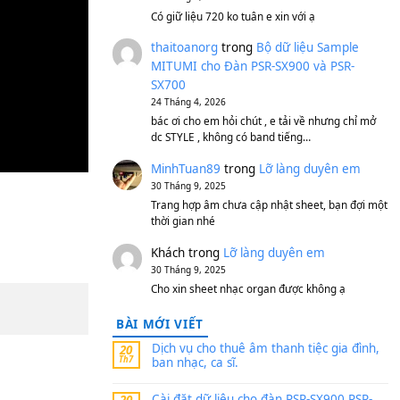
S750, S950
11 Tháng 7, 2026
https://vietkeyboard.vn/b
mitumi-cho-dan-psr-sx900
thaibaoduong68
tron
MITUMI cho Đàn PSR-S
SX700
24 Tháng 4, 2026
Có giữ liệu 720 ko tuân e x
thaitoanorg
trong
Bộ 
MITUMI cho Đàn PSR-S
SX700
24 Tháng 4, 2026
bác ơi cho em hỏi chút , e
dc STYLE , không có band
MinhTuan89
trong
Lỡ 
30 Tháng 9, 2025