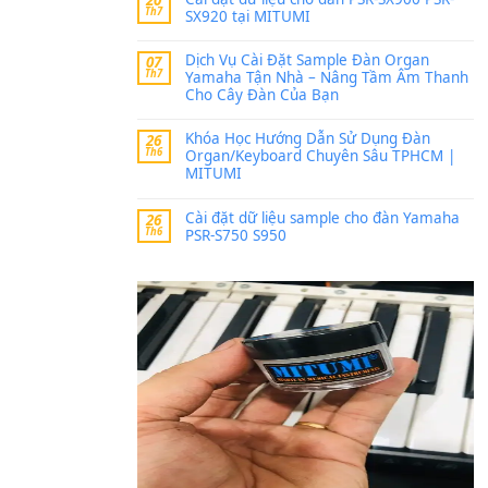
Trang hợp âm chưa cập nh
thời gian nhé
Khách
trong
Lỡ làng 
30 Tháng 9, 2025
Cho xin sheet nhạc organ
BÀI MỚI VIẾT
Dịch vụ cho thuê âm th
20
Th7
ban nhạc, ca sĩ.
Cài đặt dữ liệu cho đà
20
Th7
SX920 tại MITUMI
Dịch Vụ Cài Đặt Samp
07
Th7
Yamaha Tận Nhà – N
Cho Cây Đàn Của Bạn
Khóa Học Hướng Dẫn 
26
Th6
Organ/Keyboard Chuy
MITUMI