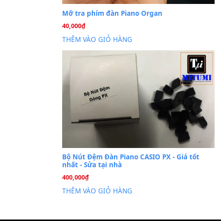
Cài đặt dữ liệu sampl
26
Th6
PSR-S750 S950
Mỡ tra phím đàn Piano Org
40,000
₫
THÊM VÀO GIỎ HÀNG