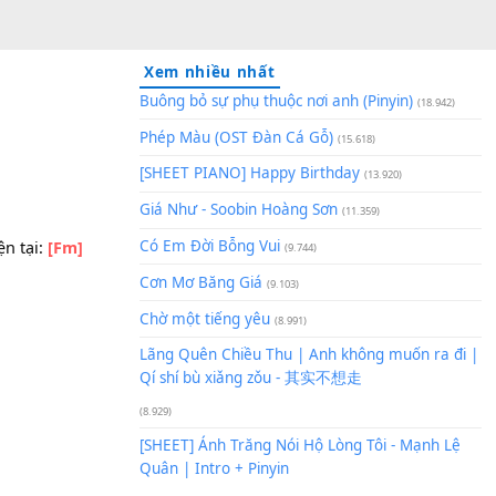
Xem nhiều nhất
Buông bỏ sự phụ thuộc nơi an
Phép Màu (OST Đàn Cá Gỗ)
(1
[SHEET PIANO] Happy Birthd
Giá Như - Soobin Hoàng Sơn
(
Có Em Đời Bỗng Vui
/4 | Tone hiện tại:
[Fm]
(9.744)
Cơn Mơ Băng Giá
(9.103)
Chờ một tiếng yêu
(8.991)
Lãng Quên Chiều Thu | Anh k
Qí shí bù xiǎng zǒu - 其实不