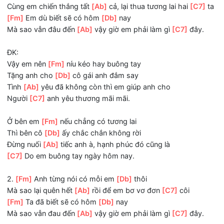
Từ khi anh nghĩ đến
[Ab]
nơi có cô ấy chờ
[C7]
đợi.
T-ĐK:
[Fm]
Anh từng nói sẽ không buông
[Db]
tay
Cùng em chiến thắng tất
[Ab]
cả, lại thua tương lai hai
[C7
[Fm]
Em dù biết sẽ có hôm
[Db]
nay
Mà sao vẫn đâu đến
[Ab]
vậy giờ em phải làm gì
[C7]
đây
ĐK:
Vậy em nên
[Fm]
níu kéo hay buông tay
Tặng anh cho
[Db]
cô gái anh đắm say
Tình
[Ab]
yêu đã không còn thì em giúp anh cho
Người
[C7]
anh yêu thương mãi mãi.
Ở bên em
[Fm]
nếu chẳng có tương lai
Thì bên cô
[Db]
ấy chắc chắn không rời
Đừng nuối
[Ab]
tiếc anh à, hạnh phúc đó cũng là
[C7]
Do em buông tay ngày hôm nay.