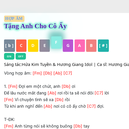
HỢP ÂM
Tặng Anh Cho Cô Ấy
F
[ b ]
C
D
E
G
A
B
[ # ]
ON
OFF
Sáng tác:Hứa Kim Tuyền & Hương Giang Idol | Ca sĩ: Hươn
Vòng hợp âm:
[Fm]
[Db]
[Ab]
[C7]
1.
[Fm]
Đợi em một chút, anh
[Db]
ơi
Để lâu nước mắt đang
[Ab]
rơi rồi ta sẽ nói đôi
[C7]
lời
[Fm]
Vì chuyện tình sẽ xa
[Db]
rồi