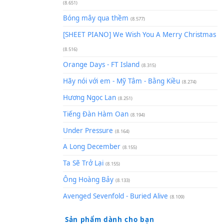
(8.929)
[SHEET] Ánh Trăng Nói Hộ Lò
Quân | Intro + Pinyin
(8.651)
Bóng mây qua thềm
(8.577)
[SHEET PIANO] We Wish You 
(8.516)
Orange Days - FT Island
(8.315)
Hãy nói với em - Mỹ Tâm - Bằ
Hương Ngọc Lan
(8.251)
Tiếng Đàn Hàm Oan
(8.194)
Under Pressure
(8.164)
A Long December
(8.155)