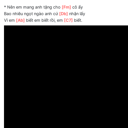
2.
[Fm]
Anh từng nói có mỗi em
[Db]
thôi
Mà sao lại quên hết
[Ab]
rồi để em bơ vơ đơn
[C7]
côi
[Fm]
Ta đã biết sẽ có hôm
[Db]
nay
Mà sao vẫn đau đến
[Ab]
vậy giờ em phải làm gì
[C7]
đây
* Nên em mang anh tặng cho
[Fm]
cô ấy
Bao nhiêu ngọt ngào anh cứ
[Db]
nhận lấy
Vì em
[Ab]
biết em biết rồi, em
[C7]
biết.