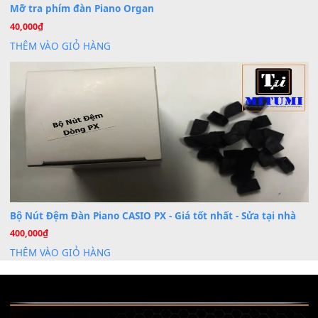
Dịch Vụ Cài Đặt Sample Đàn Organ Yamaha Tận Nhà 
07
Th7
Nâng Tầm Âm Thanh Cho Cây Đàn Của Bạn
Khóa Học Hướng Dẫn Sử Dụng Đàn Organ/Keyboard
26
Th6
Chuyên Sâu TPHCM | MITUMI
Cài đặt dữ liệu sample cho đàn Yamaha PSR-S750 S95
26
Th6