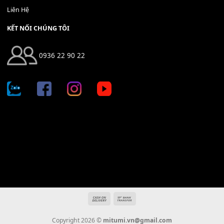
Địa chỉ: 666/5A Đường Ba Tháng Hai, P.14, Q.10, TP HCM
Hotline: 0936 22 90 22
mitumi.vn@gmail.com
THÔNG TIN
Giới Thiệu
Tin Tức