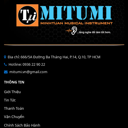
Mỡ tra phím đàn Piano Organ
40,000
₫
THÊM VÀO GIỎ HÀNG
Bộ Nút Đệm Đàn Piano CASIO PX - Giá tốt nhất - Sửa tại n
400,000
₫
THÊM VÀO GIỎ HÀNG