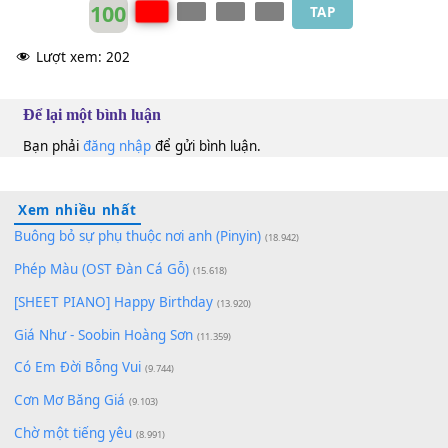
[G]
Hoặc như
[A]
cây lá đốt cháy
[D]
ở rừng già
[Bm]
Còn đâu đây miên man khói bỗng sẽ
[Em]
tan
Thà là xa
[A]
em , thà mất em rồi , xa
[D]
em rồi
Anh Tú
B
100
TAP
Lượt xem:
202
Để lại một bình luận
Bạn phải
đăng nhập
để gửi bình luận.
Xem nhiều nhất