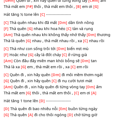
Thà là xa
[F#]
em , thà mất em rồi , xa
[B]
em rồi
[B]
Quên đi , xin hãy quên đi môi mềm thơm
[C#m]
ngát
[F#]
Quên đi , xin hãy quên
[B]
đi nụ cười tươi mát
[G#m]
Quên đi , xin hãy quên đi từng vòng tay
[C#m]
ấm
Thà mất em
[F#]
thôi , thà mất em thôi ,
[B]
em ơi
[G]
Hát tăng ½ tone lên
[C]
-------------------
[C]
Thà quên nhau khi đã mất
[Dm]
dần tình nồng
[F]
Thà quên
[G]
nhau khi hoa héo
[C]
tàn và rụng
[Am]
Thà quên nhau khi không thấy nhớ thấy
[Dm]
thươ
Thà là quên
[G]
nhau , thà mất nhau rồi , xa
[C]
nhau rồi
[C]
Thà như con sống trôi tới
[Dm]
biển mịt mù
[F]
Hoặc như
[G]
cây lá đốt cháy
[C]
ở rừng già
[Am]
Còn đâu đây miên man khói bỗng sẽ
[Dm]
tan
Thà là xa
[G]
em , thà mất em rồi , xa
[C]
em rồi
[C]
Quên đi , xin hãy quên
[Dm]
đi môi mềm thơm ngát
[G]
Quên đi , xin hãy quên
[C]
đi nụ cười tươi mát