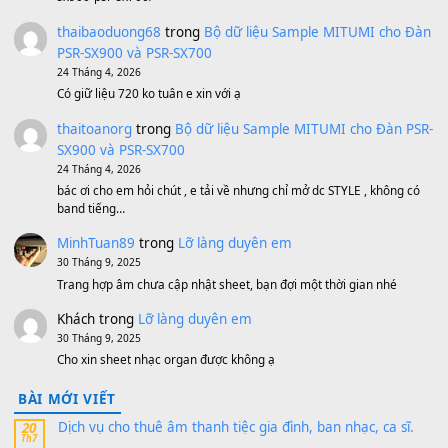
BEND 4 CHIỀU MTP-5F MEGABEND
1,600,000
₫
Bánh xe Pa600 Pa900
500,000
₫
Bộ mạch phím Pa600 Pa300 Pa700 Cũ
1,200,000
₫
MinhTuan89
trong
[CHIA SẺ] Bộ Dữ Liệu – Sample MI
V1 Cho Đàn Yamaha S750, S950
11 Tháng 7, 2026
https://vietkeyboard.vn/bo-du-lieu-sample-mitumi-cho-dan-psr
sx900-psr-sx700/
thaibaoduong68
trong
Bộ dữ liệu Sample MITUMI cho
PSR-SX900 và PSR-SX700
24 Tháng 4, 2026