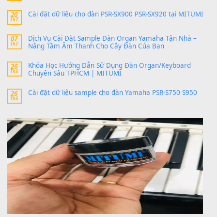
Có giữ liệu 720 ko tuân e xin với ạ
thaitoanorg
trong
Bộ dữ liệu Sample MITUMI cho Đàn
SX900 và PSR-SX700
24 Tháng 4, 2026
bác ơi cho em hỏi chút , e tải về nhưng chỉ mở dc STYLE , khôn
band tiếng…
MinhTuan89
trong
Lỡ làng duyên em
30 Tháng 9, 2025
Trang hợp âm chưa cập nhật sheet, bạn đợi một thời gian nhé
Khách
trong
Lỡ làng duyên em
30 Tháng 9, 2025
Cho xin sheet nhạc organ được không ạ
BÀI MỚI VIẾT
Dịch vụ cho thuê âm thanh tiệc gia đình, ban nhạc, ca s
20
Th7
Cài đặt dữ liệu cho đàn PSR-SX900 PSR-SX920 tại MIT
20
Th7