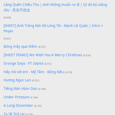
Buông bỏ sự phụ thuộc nơi anh (Pinyin)
(18.942)
Phép Màu (OST Đàn Cá Gỗ)
(15.618)
[SHEET PIANO] Happy Birthday
(13.920)
Giá Như - Soobin Hoàng Sơn
(11.359)
Có Em Đời Bỗng Vui
(9.744)
Cơn Mơ Băng Giá
(9.103)
Chờ một tiếng yêu
(8.991)
Lãng Quên Chiều Thu | Anh không muốn ra đi | Qí shí bù xiǎ
zǒu - 其实不想走
(8.929)
[SHEET] Ánh Trăng Nói Hộ Lòng Tôi - Mạnh Lệ Quân | Intro +
Pinyin
(8.651)