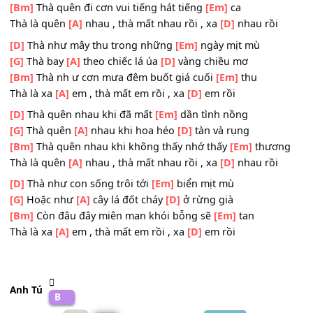
[Am]
Quên đi , xin hãy quên đi từng vòng tay
[Dm]
ấm
Thà mất em
[G]
thôi , thà mất em thôi ,
[C]
em ơi
[A]
Hát tăng 1 tone lên
[D]
-------------------
[D]
Thà quên đi bao nhiêu nỗi
[Em]
buồn từng ngày
[G]
Thà quên
[A]
đi cho thôi ngóng
[D]
chờ từng giờ
[Bm]
Thà quên đi cơn vui tiếng hát tiếng
[Em]
ca
Thà là quên
[A]
nhau , thà mất nhau rồi , xa
[D]
nhau rồi
[D]
Thà như mây thu trong những
[Em]
ngày mịt mù
[G]
Thà bay
[A]
theo chiếc lá úa
[D]
vàng chiều mơ
[Bm]
Thà nh ư cơn mưa đêm buốt giá cuối
[Em]
thu
Thà là xa
[A]
em , thà mất em rồi , xa
[D]
em rồi
[D]
Thà quên nhau khi đã mất
[Em]
dần tình nồng
[G]
Thà quên
[A]
nhau khi hoa héo
[D]
tàn và rụng
[Bm]
Thà quên nhau khi không thấy nhớ thấy
[Em]
thươ
Thà là quên
[A]
nhau , thà mất nhau rồi , xa
[D]
nhau rồi
[D]
Thà như con sống trôi tới
[Em]
biển mịt mù