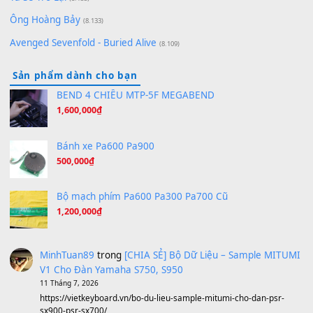
Bóng mây qua thềm
(8.577)
[SHEET PIANO] We Wish You A Merry Christmas
(8.516)
Orange Days - FT Island
(8.315)
Hãy nói với em - Mỹ Tâm - Bằng Kiều
(8.274)
Hương Ngọc Lan
(8.251)
Tiếng Đàn Hàm Oan
(8.194)
Under Pressure
(8.164)
A Long December
(8.155)
Ta Sẽ Trở Lại
(8.155)
Ông Hoàng Bảy
(8.133)
Avenged Sevenfold - Buried Alive
(8.109)
Sản phẩm dành cho bạn