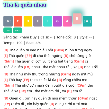
HỢP ÂM
,
Nhạc Trữ Tình
Thà là quên nhau
B
[ b ]
C
D
E
F
G
A
[ # ]
ON
OFF
Sáng tác: Phạm Duy | Ca sĩ: -- | Tone gốc: B | Style: -- |
Tempo: 100 | Beat: 4/4
[B]
Thà quên đi bao nhiêu nỗi
[C#m]
buồn từng ngày
[E]
Thà quên
[F#]
đi cho thôi ngóng
[B]
chờ từng giờ
[G#m]
Thà quên đi cơn vui tiếng hát tiếng
[C#m]
ca
Thà là quên
[F#]
nhau , thà mất nhau rồi , xa
[B]
nhau rồ
[B]
Thà như mây thu trong những
[C#m]
ngày mịt mù
[E]
Thà bay
[F#]
theo chiếc lá úa
[B]
vàng chiều mơ
[G#m]
Thà như cơn mưa đêm buốt giá cuối
[C#m]
thu