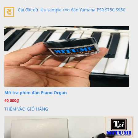
30 Tháng 9, 2025
Trang hợp âm chưa cập nhật sheet, bạn đợi một thời gian nhé
Khách
trong
Lỡ làng duyên em
30 Tháng 9, 2025
Cho xin sheet nhạc organ được không ạ
BÀI MỚI VIẾT
Dịch vụ cho thuê âm thanh tiệc gia đình, ban nhạc, ca s
20
Th7
Cài đặt dữ liệu cho đàn PSR-SX900 PSR-SX920 tại MIT
20
Th7
Dịch Vụ Cài Đặt Sample Đàn Organ Yamaha Tận Nhà 
07
Th7
Nâng Tầm Âm Thanh Cho Cây Đàn Của Bạn
Khóa Học Hướng Dẫn Sử Dụng Đàn Organ/Keyboard
26
Th6
Chuyên Sâu TPHCM | MITUMI
Cài đặt dữ liệu sample cho đàn Yamaha PSR-S750 S95
26
Th6