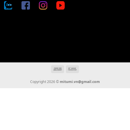
Địa chỉ: 666/5A Đường Ba Tháng Hai, P.14, Q.10, TP HCM
Hotline: 0936 22 90 22
mitumi.vn@gmail.com
THÔNG TIN
Giới Thiệu
Tin Tức
Thanh Toán
Vận Chuyển
Chính Sách Bảo Hành
Liên Hệ
KẾT NỐI CHÚNG TÔI