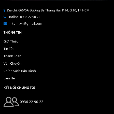
Bộ Nút Đệm Đàn Piano CASIO PX - Giá tốt nhất - Sửa tại n
400,000
₫
THÊM VÀO GIỎ HÀNG