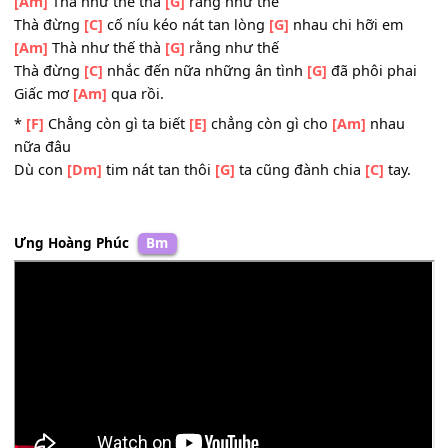
Hãy cố quên
[F]
nhau dù cho xót xa lệ
[C]
rơi
[Am]
Để lại cuộc tình trong cơn hấp
[G]
hối chút ngọt ng
Người
[C]
hỡi hôn nhau đi lần
[E]
cuối.
[Am]
Thà như thế thà
[G]
rằng như thế
Thà đừng
[C]
cố níu kéo nát tan lòng
[G]
nhau chi hỡi em
[Am]
Thà như thế thà
[G]
rằng như thế
Thà đừng
[C]
nhắc đến nữa những ân tình
[G]
đã phôi ph
Giấc mơ
[Am]
qua rồi.
*
[F]
Chẳng còn gì ta biết
[E]
chẳng còn gì cho
[Am]
nha
nữa đâu
Dù con
[Dm]
tim nát tan thôi
[G]
ta cũng đành chia
[C]
ta
Ưng Hoàng Phúc
Bm