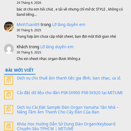
1,200,000
₫
MinhTuan89
trong
[CHIA SẺ] Bộ Dữ Liệu – Sample MI
V1 Cho Đàn Yamaha S750, S950
11 Tháng 7, 2026
https://vietkeyboard.vn/bo-du-lieu-sample-mitumi-cho-dan-psr
sx900-psr-sx700/
thaibaoduong68
trong
Bộ dữ liệu Sample MITUMI cho
PSR-SX900 và PSR-SX700
24 Tháng 4, 2026
Có giữ liệu 720 ko tuân e xin với ạ
thaitoanorg
trong
Bộ dữ liệu Sample MITUMI cho Đàn
SX900 và PSR-SX700
24 Tháng 4, 2026
bác ơi cho em hỏi chút , e tải về nhưng chỉ mở dc STYLE , khôn
band tiếng…
MinhTuan89
trong
Lỡ làng duyên em