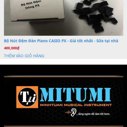
Mỡ tra phím đàn Piano Organ
40,000
₫
THÊM VÀO GIỎ HÀNG