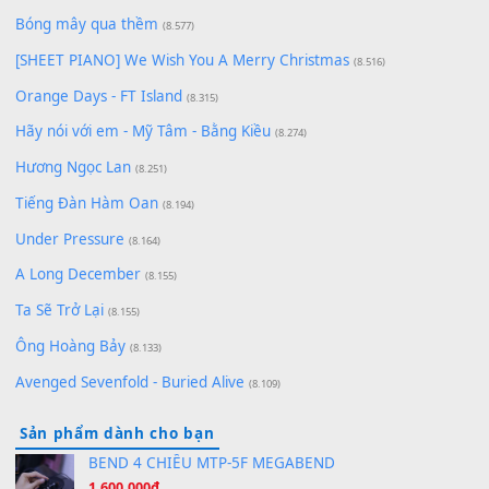
Cơn Mơ Băng Giá
(9.103)
Chờ một tiếng yêu
(8.991)
Lãng Quên Chiều Thu | Anh không muốn ra đi | Qí shí bù xiǎ
zǒu - 其实不想走
(8.929)
[SHEET] Ánh Trăng Nói Hộ Lòng Tôi - Mạnh Lệ Quân | Intro +
Pinyin
(8.651)
Bóng mây qua thềm
(8.577)
[SHEET PIANO] We Wish You A Merry Christmas
(8.516)
Orange Days - FT Island
(8.315)
Hãy nói với em - Mỹ Tâm - Bằng Kiều
(8.274)
Hương Ngọc Lan
(8.251)