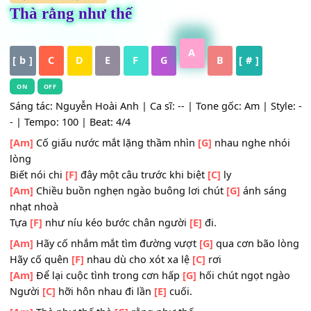
HỢP ÂM
,
Nhạc Trẻ
Thà rằng như thế
A
[ b ]
C
D
E
F
G
B
[ # ]
ON
OFF
Sáng tác: Nguyễn Hoài Anh | Ca sĩ: -- | Tone gốc: Am | Sty
- | Tempo: 100 | Beat: 4/4
[Am]
Cố giấu nước mắt lặng thầm nhìn
[G]
nhau nghe nh
lòng
Biết nói chi
[F]
đây một câu trước khi biệt
[C]
ly
[Am]
Chiều buồn nghẹn ngào buông lơi chút
[G]
ánh sá
nhạt nhoà
Tựa
[F]
như níu kéo bước chân người
[E]
đi.
[Am]
Hãy cố nhắm mắt tìm đường vượt
[G]
qua cơn bão 