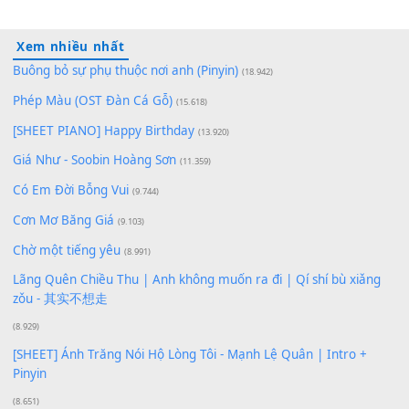
100
TAP
Lượt xem:
200
Để lại một bình luận
Bạn phải
đăng nhập
để gửi bình luận.
Xem nhiều nhất
Buông bỏ sự phụ thuộc nơi anh (Pinyin)
(18.942)
Phép Màu (OST Đàn Cá Gỗ)
(15.618)
[SHEET PIANO] Happy Birthday
(13.920)
Giá Như - Soobin Hoàng Sơn
(11.359)
Có Em Đời Bỗng Vui
(9.744)