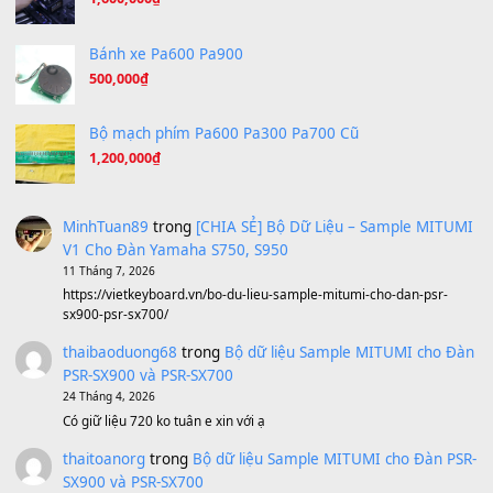
Tiếng Đàn Hàm Oan
(8.194)
Under Pressure
(8.164)
A Long December
(8.155)
Ta Sẽ Trở Lại
(8.155)
Ông Hoàng Bảy
(8.133)
Avenged Sevenfold - Buried Alive
(8.109)
Sản phẩm dành cho bạn
BEND 4 CHIỀU MTP-5F MEGABEND
1,600,000
₫
Bánh xe Pa600 Pa900
500,000
₫
Bộ mạch phím Pa600 Pa300 Pa700 Cũ