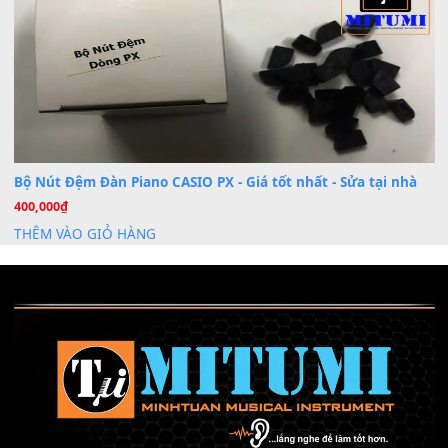
Mỡ tra phím đàn Piano Organ
40,000
₫
THÊM VÀO GIỎ HÀNG