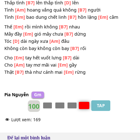
Thắp đèn
[Em]
lên thắp đèn
[D]
lên
Đèn
[Em]
lên phố xá tưng
[Bm]
bừng
Đèn
[Am]
lên quên mắt trăng
[Em]
về
Thắp tình
[B7]
lên thắp tình
[D]
lên
Tình
[Am]
hoang vắng quá không
[B7]
người
Tình
[Em]
bao dung chết linh
[B7]
hồn lặng
[Em]
câm
Thế
[Em]
rồi mình không
[B7]
nhau
Mây đầy
[Em]
gió mây chưa
[B7]
dừng
Tóc
[D]
dài ngày xưa
[Am]
đâu
Không còn bay không còn bay
[B7]
rối
Cho
[Em]
tay hết vuốt lưng
[B7]
dài
Cho
[Am]
tay mơ mãi vai
[Em]
gầy
Thật
[B7]
thà như cánh mai
[Em]
rừng
Pia Nguyễn
Gm