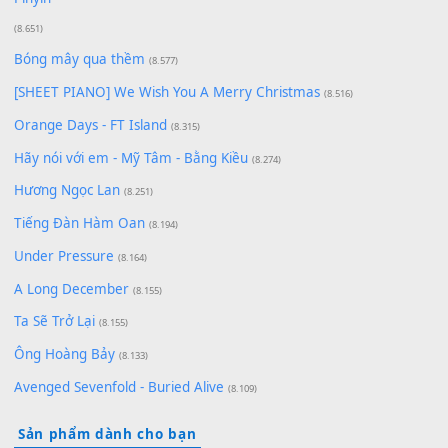
Cơn Mơ Băng Giá
(9.103)
Chờ một tiếng yêu
(8.991)
Lãng Quên Chiều Thu | Anh không muốn ra đi | Qí shí bù xiǎ
zǒu - 其实不想走
(8.929)
[SHEET] Ánh Trăng Nói Hộ Lòng Tôi - Mạnh Lệ Quân | Intro +
Pinyin
(8.651)
Bóng mây qua thềm
(8.577)
[SHEET PIANO] We Wish You A Merry Christmas
(8.516)
Orange Days - FT Island
(8.315)
Hãy nói với em - Mỹ Tâm - Bằng Kiều
(8.274)
Hương Ngọc Lan
(8.251)
Tiếng Đàn Hàm Oan