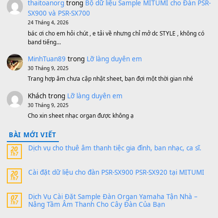
1,200,000
₫
MinhTuan89
trong
[CHIA SẺ] Bộ Dữ Liệu – Sample MI
V1 Cho Đàn Yamaha S750, S950
11 Tháng 7, 2026
https://vietkeyboard.vn/bo-du-lieu-sample-mitumi-cho-dan-psr
sx900-psr-sx700/
thaibaoduong68
trong
Bộ dữ liệu Sample MITUMI cho
PSR-SX900 và PSR-SX700
24 Tháng 4, 2026
Có giữ liệu 720 ko tuân e xin với ạ
thaitoanorg
trong
Bộ dữ liệu Sample MITUMI cho Đàn
SX900 và PSR-SX700
24 Tháng 4, 2026
bác ơi cho em hỏi chút , e tải về nhưng chỉ mở dc STYLE , khôn
band tiếng…
MinhTuan89
trong
Lỡ làng duyên em