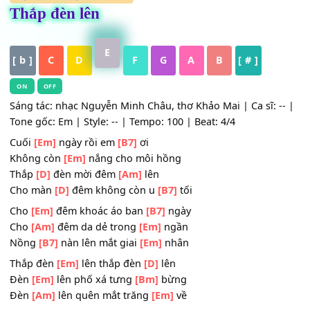
HỢP ÂM
,
Nhạc Trữ Tình
Thắp đèn lên
E
[ b ]
C
D
F
G
A
B
[ # ]
ON
OFF
Sáng tác: nhạc Nguyễn Minh Châu, thơ Khảo Mai | Ca sĩ: 
Tone gốc: Em | Style: -- | Tempo: 100 | Beat: 4/4
Cuối
[Em]
ngày rồi em
[B7]
ơi
Không còn
[Em]
nắng cho môi hồng
Thắp
[D]
đèn mời đêm
[Am]
lên
Cho màn
[D]
đêm không còn u
[B7]
tối
Cho
[Em]
đêm khoác áo ban
[B7]
ngày
Cho
[Am]
đêm da dẻ trong
[Em]
ngần
Nồng
[B7]
nàn lên mắt giai
[Em]
nhân