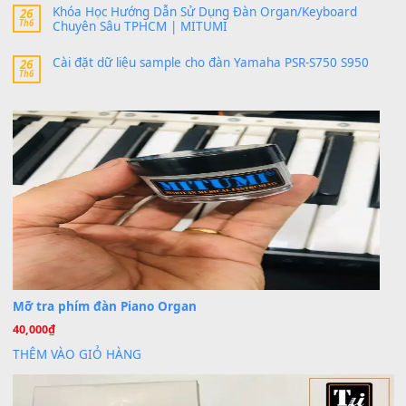
30 Tháng 9, 2025
Trang hợp âm chưa cập nhật sheet, bạn đợi một thời gian nhé
Khách
trong
Lỡ làng duyên em
30 Tháng 9, 2025
Cho xin sheet nhạc organ được không ạ
BÀI MỚI VIẾT
Dịch vụ cho thuê âm thanh tiệc gia đình, ban nhạc, ca s
20
Th7
Cài đặt dữ liệu cho đàn PSR-SX900 PSR-SX920 tại MIT
20
Th7
Dịch Vụ Cài Đặt Sample Đàn Organ Yamaha Tận Nhà 
07
Th7
Nâng Tầm Âm Thanh Cho Cây Đàn Của Bạn
Khóa Học Hướng Dẫn Sử Dụng Đàn Organ/Keyboard
26
Th6
Chuyên Sâu TPHCM | MITUMI
Cài đặt dữ liệu sample cho đàn Yamaha PSR-S750 S95
26
Th6