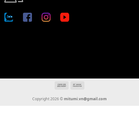
Địa chỉ: 666/5A Đường Ba Tháng Hai, P.14, Q.10, TP HCM
Hotline: 0936 22 90 22
mitumi.vn@gmail.com
THÔNG TIN
Giới Thiệu
Tin Tức
Thanh Toán
Vận Chuyển
Chính Sách Bảo Hành
Liên Hệ
KẾT NỐI CHÚNG TÔI