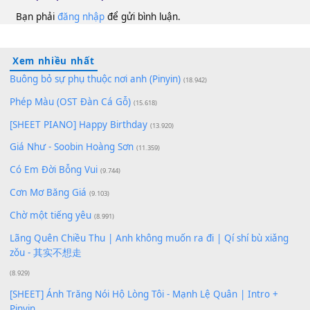
100
TAP
Lượt xem:
169
Để lại một bình luận
Bạn phải
đăng nhập
để gửi bình luận.
Xem nhiều nhất
Buông bỏ sự phụ thuộc nơi anh (Pinyin)
(18.942)
Phép Màu (OST Đàn Cá Gỗ)
(15.618)
[SHEET PIANO] Happy Birthday
(13.920)
Giá Như - Soobin Hoàng Sơn
(11.359)
Có Em Đời Bỗng Vui
(9.744)