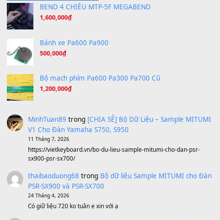
(8.194)
Under Pressure
(8.164)
A Long December
(8.155)
Ta Sẽ Trở Lại
(8.155)
Ông Hoàng Bảy
(8.133)
Avenged Sevenfold - Buried Alive
(8.109)
Sản phẩm dành cho bạn
BEND 4 CHIỀU MTP-5F MEGABEND
1,600,000
₫
Bánh xe Pa600 Pa900
500,000
₫
Bộ mạch phím Pa600 Pa300 Pa700 Cũ