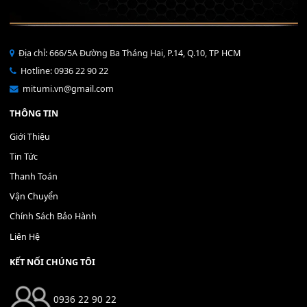
Bộ Nút Đệm Đàn Piano CASIO PX - Giá tốt nhất - Sửa tại n
400,000
₫
THÊM VÀO GIỎ HÀNG