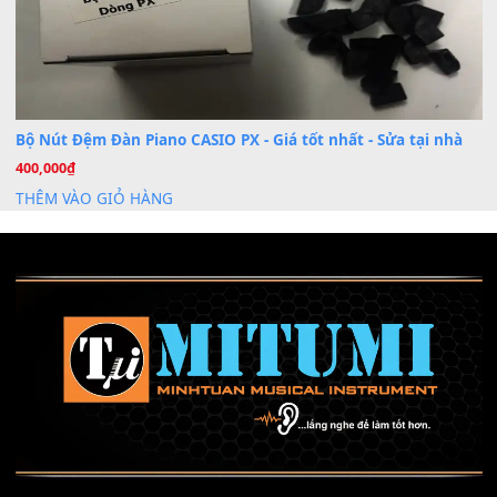
Mỡ tra phím đàn Piano Organ
40,000
₫
THÊM VÀO GIỎ HÀNG