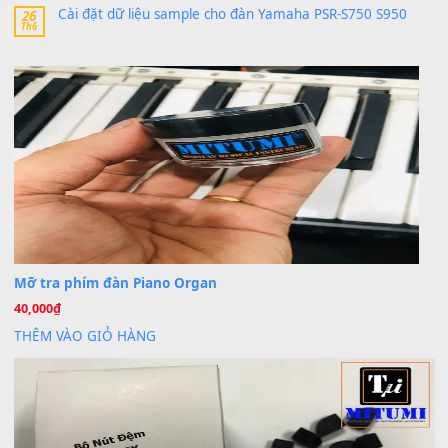
Khách
trong
Lỡ làng duyên em
30 Tháng 9, 2025
Cho xin sheet nhạc organ được không ạ
BÀI MỚI VIẾT
Dịch vụ cho thuê âm thanh tiệc gia đình, ban nhạc, ca s
20
Th7
Cài đặt dữ liệu cho đàn PSR-SX900 PSR-SX920 tại MIT
20
Th7
Dịch Vụ Cài Đặt Sample Đàn Organ Yamaha Tận Nhà 
07
Th7
Nâng Tầm Âm Thanh Cho Cây Đàn Của Bạn
Khóa Học Hướng Dẫn Sử Dụng Đàn Organ/Keyboard
26
Th6
Chuyên Sâu TPHCM | MITUMI
Cài đặt dữ liệu sample cho đàn Yamaha PSR-S750 S95
26
Th6