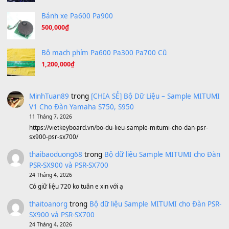
A Long December
(8.155)
Ta Sẽ Trở Lại
(8.155)
Ông Hoàng Bảy
(8.133)
Avenged Sevenfold - Buried Alive
(8.109)
Sản phẩm dành cho bạn
BEND 4 CHIỀU MTP-5F MEGABEND
1,600,000
₫
Bánh xe Pa600 Pa900
500,000
₫
Bộ mạch phím Pa600 Pa300 Pa700 Cũ
1,200,000
₫