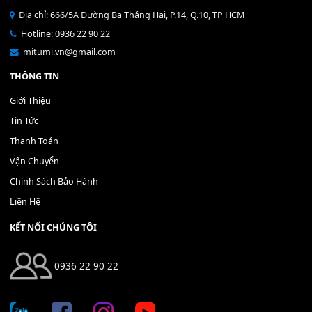
Bộ Nút Đệm Đàn Piano CASIO PX - Giá tốt nhất - Sửa tại n
400,000
₫
THÊM VÀO GIỎ HÀNG