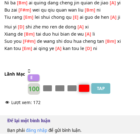
Kan ni
[F#m]
zuo zhe xiao che xiao sa yuan
[Bm]
qu
Liu xia
[Em]
wo du zi lin shi zai yu
[A]
li
Chorus: Wu qing
[D]
de shi jie wu qing de
[A]
ji
Ni ba
[Bm]
ai quing dang cheng jin quian de jiao
[A]
yi
Bu zai
[F#m]
wei qu qiu quan wan liu
[Bm]
ni
Tiu rang
[Em]
lei shui chong qu
[E]
ai guo de hen
[A]
ji
Hui yi
[D]
shi zhe mo ren de dong
[A]
xi
Xiang de
[Bm]
tai duo hui bian de wu
[A]
li
Suo you
[F#m]
de wang shi dou hua cheng tan
[Bm]
xi
Kan tou
[Em]
ai qing ye
[A]
kan tou le
[D]
ni
Lãnh Mạc
E
100
TAP