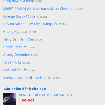
Lãng Quên Chiều Thu | Anh không muốn ra đi | Qí shí bù xiǎ
zǒu - 其实不想走
(8.929)
[SHEET] Ánh Trăng Nói Hộ Lòng Tôi - Mạnh Lệ Quân | Intro +
Pinyin
(8.651)
Bóng mây qua thềm
(8.577)
[SHEET PIANO] We Wish You A Merry Christmas
(8.516)
Orange Days - FT Island
(8.315)
Hãy nói với em - Mỹ Tâm - Bằng Kiều
(8.274)
Hương Ngọc Lan
(8.251)
Tiếng Đàn Hàm Oan
(8.194)
Under Pressure
(8.164)