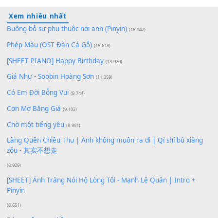
Lượt xem:
172
Để lại một bình luận
Bạn phải
đăng nhập
để gửi bình luận.
Xem nhiều nhất
Buông bỏ sự phụ thuộc nơi anh (Pinyin)
(18.942)
Phép Màu (OST Đàn Cá Gỗ)
(15.618)
[SHEET PIANO] Happy Birthday
(13.920)
Giá Như - Soobin Hoàng Sơn
(11.359)
Có Em Đời Bỗng Vui
(9.744)
Cơn Mơ Băng Giá
(9.103)
Chờ một tiếng yêu
(8.991)