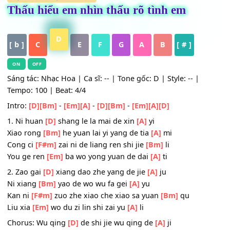
HỢP ÂM
,
Nhạc Quốc Tế
Thấu hiểu em nhìn thấu rõ tình em
D
[ b ]
C
E
F
G
A
B
[ # ]
ON
OFF
Sáng tác: Nhạc Hoa | Ca sĩ: -- | Tone gốc: D | Style: -- |
Tempo: 100 | Beat: 4/4
Intro:
[D]
[Bm]
-
[Em]
[A]
-
[D]
[Bm]
-
[Em]
[A]
[D]
1. Ni huan
[D]
shang le la mai de xin
[A]
yi
Xiao rong
[Bm]
he yuan lai yi yang de tia
[A]
mi
Cong ci
[F#m]
zai ni de liang ren shi jie
[Bm]
li
You ge ren
[Em]
ba wo yong yuan de dai
[A]
ti
2. Zao gai
[D]
xiang dao zhe yang de jie
[A]
ju
Ni xiang
[Bm]
yao de wo wu fa gei
[A]
yu