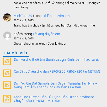
MinhTuan89
trong
[CHIA SẺ] Bộ Dữ Liệu – Sample MI
V1 Cho Đàn Yamaha S750, S950
11 Tháng 7, 2026
https://vietkeyboard.vn/bo-du-lieu-sample-mitumi-cho-dan-psr
sx900-psr-sx700/
thaibaoduong68
trong
Bộ dữ liệu Sample MITUMI cho
PSR-SX900 và PSR-SX700
24 Tháng 4, 2026
Có giữ liệu 720 ko tuân e xin với ạ
thaitoanorg
trong
Bộ dữ liệu Sample MITUMI cho Đàn
SX900 và PSR-SX700
24 Tháng 4, 2026
bác ơi cho em hỏi chút , e tải về nhưng chỉ mở dc STYLE , khôn
band tiếng…
MinhTuan89
trong
Lỡ làng duyên em
30 Tháng 9, 2025
Trang hợp âm chưa cập nhật sheet, bạn đợi một thời gian nhé