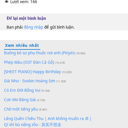
10
Lượt xem:
166
Để lại một bình luận
Bạn phải
đăng nhập
để gửi bình luận.
Xem nhiều nhất