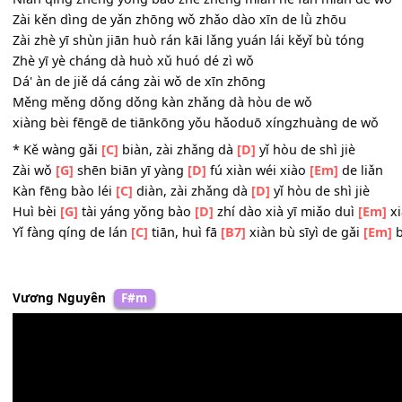
Kàn fēng bào léi
[C]
diàn, zài zhǎng dà
[D]
yǐ hòu de shì j
Huì bèi
[G]
tài yáng yǒng bào
[D]
zhí dào xià yī miǎo duì
Yǐ fàng qíng de lán
[C]
tiān, huì fā
[B7]
xiàn bù sīyì de gǎ
Rap:
Kàn jìng zi lǐ de wǒ xiǎng chéng wéi gèng hǎo de wǒ
Nián qīng zhèng yǒng bào zhe zhèng miàn hé fǎn miàn 
Zài kěn dìng de yǎn zhōng wǒ zhǎo dào xīn de lǜ zhōu
Zài zhè yī shùn jiān huò rán kāi lǎng yuán lái kěyǐ bù tón
Zhè yī yè cháng dà huò xǔ huó dé zì wǒ
Dá' àn de jiě dá cáng zài wǒ de xīn zhōng
Měng měng dǒng dǒng kàn zhǎng dà hòu de wǒ
xiàng bèi fēngē de tiānkōng yǒu hǎoduō xíngzhuàng de
* Kě wàng gǎi
[C]
biàn, zài zhǎng dà
[D]
yǐ hòu de shì jiè
Zài wǒ
[G]
shēn biān yī yàng
[D]
fú xiàn wéi xiào
[Em]
de 
Kàn fēng bào léi
[C]
diàn, zài zhǎng dà
[D]
yǐ hòu de shì j
Huì bèi
[G]
tài yáng yǒng bào
[D]
zhí dào xià yī miǎo duì
Yǐ fàng qíng de lán
[C]
tiān, huì fā
[B7]
xiàn bù sīyì de gǎ