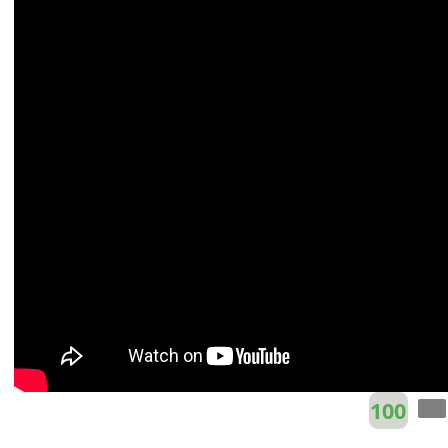
Vương Nguyên
F#m