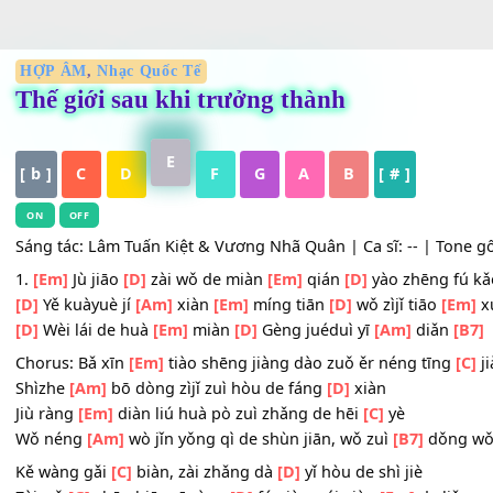
HỢP ÂM
,
Nhạc Quốc Tế
Thế giới sau khi trưởng thành
E
[ b ]
C
D
F
G
A
B
[ # ]
ON
OFF
Sáng tác: Lâm Tuấn Kiệt & Vương Nhã Quân | Ca sĩ: -- | To
1.
[Em]
Jù jiāo
[D]
zài wǒ de miàn
[Em]
qián
[D]
yào zhēn
[D]
Yě kuàyuè jí
[Am]
xiàn
[Em]
míng tiān
[D]
wǒ zìjǐ tiāo
[D]
Wèi lái de huà
[Em]
miàn
[D]
Gèng juéduì yī
[Am]
diǎ
Chorus: Bǎ xīn
[Em]
tiào shēng jiàng dào zuǒ ěr néng tī
Shìzhe
[Am]
bō dòng zìjǐ zuì hòu de fáng
[D]
xiàn