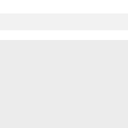
0
TAP