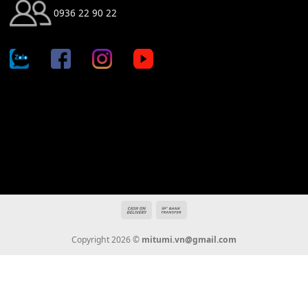
Địa chỉ: 666/5A Đường Ba Tháng Hai, P.14, Q.10, TP HCM
Hotline: 0936 22 90 22
mitumi.vn@gmail.com
THÔNG TIN
Giới Thiệu
Tin Tức
Thanh Toán