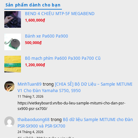
Orange Days - FT Island
(8.315)
Hãy nói với em - Mỹ Tâm - Bằng Kiều
(8.274)
Hương Ngọc Lan
(8.251)
Tiếng Đàn Hàm Oan
(8.194)
Under Pressure
(8.164)
A Long December
(8.155)
Ta Sẽ Trở Lại
(8.155)
Ông Hoàng Bảy
(8.133)
Avenged Sevenfold - Buried Alive
(8.109)
Sản phẩm dành cho bạn
BEND 4 CHIỀU MTP-5F MEGABEND
1,600,000
₫