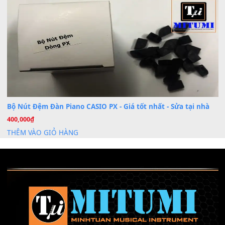
Nâng Tầm Âm Thanh Cho Cây Đàn Của Bạn
Khóa Học Hướng Dẫn Sử Dụng Đàn Organ/Keyboard
26
Th6
Chuyên Sâu TPHCM | MITUMI
Cài đặt dữ liệu sample cho đàn Yamaha PSR-S750 S95
26
Th6
Mỡ tra phím đàn Piano Organ
40,000
₫