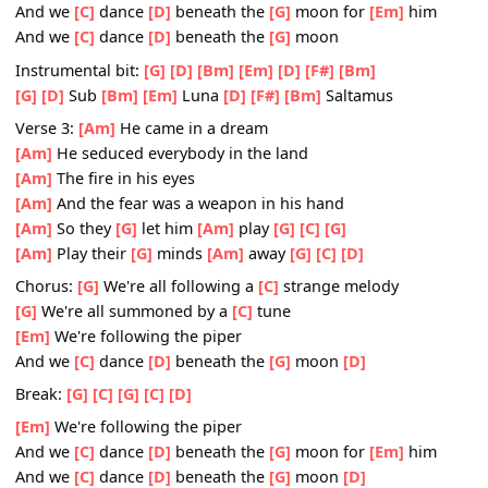
[G]
We're all summoned by a
[C]
tune
[Em]
We're following the piper
And we
[C]
dance
[D]
beneath the
[G]
moon
[D]
Break:
[G]
[C]
[G]
[C]
[Em]
We're following the piper
And we
[C]
dance
[D]
beneath the
[G]
moon for
[Em]
him
And we
[C]
dance
[D]
beneath the
[G]
moon
Instrumental bit:
[G]
[D]
[Bm]
[Em]
[D]
[F#]
[Bm]
[G]
[D]
Sub
[Bm]
[Em]
Luna
[D]
[F#]
[Bm]
Saltamus
Verse 3:
[Am]
He came in a dream
[Am]
He seduced everybody in the land
[Am]
The fire in his eyes
[Am]
And the fear was a weapon in his hand
[Am]
So they
[G]
let him
[Am]
play
[G]
[C]
[G]
[Am]
Play their
[G]
minds
[Am]
away
[G]
[C]
[D]
Chorus:
[G]
We're all following a
[C]
strange melody