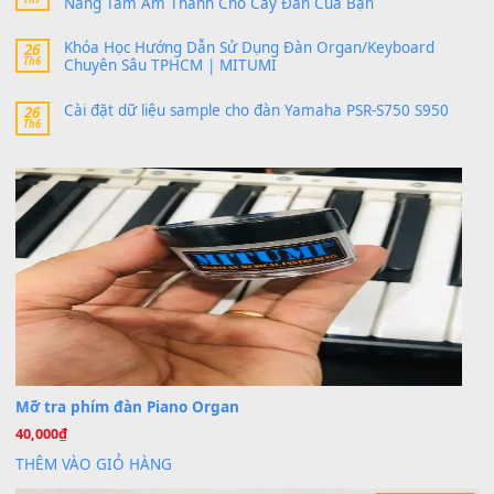
SX900 và PSR-SX700
24 Tháng 4, 2026
bác ơi cho em hỏi chút , e tải về nhưng chỉ mở dc STYLE , khôn
band tiếng…
MinhTuan89
trong
Lỡ làng duyên em
30 Tháng 9, 2025
Trang hợp âm chưa cập nhật sheet, bạn đợi một thời gian nhé
Khách
trong
Lỡ làng duyên em
30 Tháng 9, 2025
Cho xin sheet nhạc organ được không ạ
BÀI MỚI VIẾT
Dịch vụ cho thuê âm thanh tiệc gia đình, ban nhạc, ca s
20
Th7
Cài đặt dữ liệu cho đàn PSR-SX900 PSR-SX920 tại MIT
20
Th7
Dịch Vụ Cài Đặt Sample Đàn Organ Yamaha Tận Nhà 
07
Th7