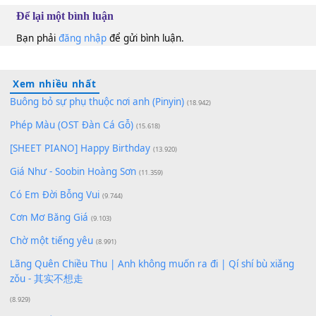
100
TAP
Lượt xem:
178
Để lại một bình luận
Bạn phải
đăng nhập
để gửi bình luận.
Xem nhiều nhất
Buông bỏ sự phụ thuộc nơi anh (Pinyin)
(18.942)
Phép Màu (OST Đàn Cá Gỗ)
(15.618)