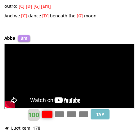
[G]
We're all summoned by a
[C]
tune
[Em]
We're following the piper
And we
[C]
dance
[D]
beneath the
[G]
moon
[D]
Break:
[G]
[C]
[G]
[C]
[D]
[Em]
We're following the piper
And we
[C]
dance
[D]
beneath the
[G]
moon for
[Em]
him
And we
[C]
dance
[D]
beneath the
[G]
moon
[D]
outro:
[C]
[D]
[G]
[Em]
And we
[C]
dance
[D]
beneath the
[G]
moon
Abba
Bm