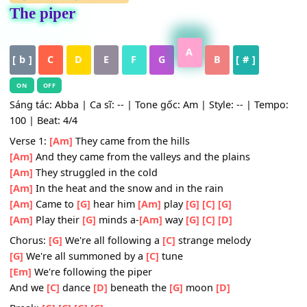
HỢP ÂM
,
Nhạc Quốc Tế
The piper
A
[ b ]
C
D
E
F
G
B
[ # ]
ON
OFF
Sáng tác: Abba | Ca sĩ: -- | Tone gốc: Am | Style: -- | Tem
100 | Beat: 4/4
Verse 1:
[Am]
They came from the hills
[Am]
And they came from the valleys and the plains
[Am]
They struggled in the cold
[Am]
In the heat and the snow and in the rain
[Am]
Came to
[G]
hear him
[Am]
play
[G]
[C]
[G]
[Am]
Play their
[G]
minds a-
[Am]
way
[G]
[C]
[D]
Chorus:
[G]
We're all following a
[C]
strange melody