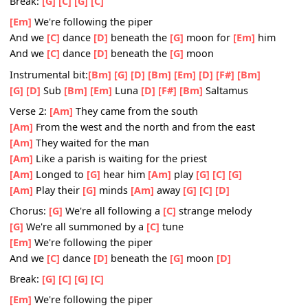
[G]
We're all summoned by a
[C]
tune
[Em]
We're following the piper
And we
[C]
dance
[D]
beneath the
[G]
moon
[D]
Break:
[G]
[C]
[G]
[C]
[Em]
We're following the piper
And we
[C]
dance
[D]
beneath the
[G]
moon for
[Em]
him
And we
[C]
dance
[D]
beneath the
[G]
moon
Instrumental bit:
[Bm]
[G]
[D]
[Bm]
[Em]
[D]
[F#]
[Bm]
[G]
[D]
Sub
[Bm]
[Em]
Luna
[D]
[F#]
[Bm]
Saltamus
Verse 2:
[Am]
They came from the south
[Am]
From the west and the north and from the east
[Am]
They waited for the man
[Am]
Like a parish is waiting for the priest
[Am]
Longed to
[G]
hear him
[Am]
play
[G]
[C]
[G]
[Am]
Play their
[G]
minds
[Am]
away
[G]
[C]
[D]
Chorus:
[G]
We're all following a
[C]
strange melody