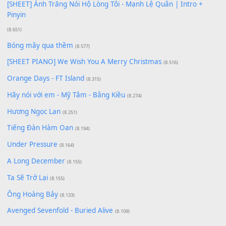
[SHEET PIANO] Happy Birthday
(13.920)
Giá Như - Soobin Hoàng Sơn
(11.359)
Có Em Đời Bỗng Vui
(9.744)
Cơn Mơ Băng Giá
(9.103)
Chờ một tiếng yêu
(8.991)
Lãng Quên Chiều Thu | Anh không muốn ra đi | Qí shí bù xiǎ
zǒu - 其实不想走
(8.929)
[SHEET] Ánh Trăng Nói Hộ Lòng Tôi - Mạnh Lệ Quân | Intro +
Pinyin
(8.651)
Bóng mây qua thềm
(8.577)
[SHEET PIANO] We Wish You A Merry Christmas
(8.516)