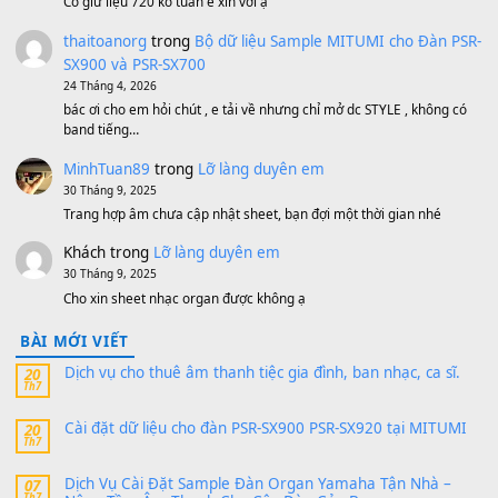
Bánh xe Pa600 Pa900
500,000
₫
Bộ mạch phím Pa600 Pa300 Pa700 Cũ
1,200,000
₫
MinhTuan89
trong
[CHIA SẺ] Bộ Dữ Liệu – Sample MI
V1 Cho Đàn Yamaha S750, S950
11 Tháng 7, 2026
https://vietkeyboard.vn/bo-du-lieu-sample-mitumi-cho-dan-psr
sx900-psr-sx700/
thaibaoduong68
trong
Bộ dữ liệu Sample MITUMI cho
PSR-SX900 và PSR-SX700
24 Tháng 4, 2026
Có giữ liệu 720 ko tuân e xin với ạ
thaitoanorg
trong
Bộ dữ liệu Sample MITUMI cho Đàn