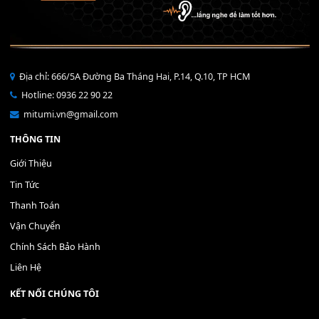
THÊM VÀO GIỎ HÀNG
Bộ Nút Đệm Đàn Piano CASIO PX - Giá tốt nhất - Sửa tại n
400,000
₫
THÊM VÀO GIỎ HÀNG