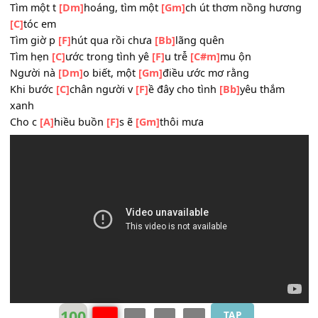
Người
[Gm]
đến nắm
[A]
trá i tim
[Bb]
Em như mây trên
[Gm]
ca o đến
[Am]
bên tôi
[D]
nhẹ 
àng
Để
[Gm]
tôi đam mê yêu
[F]
e m bao
[E]
tháng
[A]
năm
Tìm một t
[Dm]
hoáng, tìm một
[Gm]
ch út thơm nồng hư
[C]
tóc em
Tìm giờ p
[F]
hút qua rồi chưa
[Bb]
lãng quên
Tìm hẹn
[C]
ước trong tình yê
[F]
u trễ
[C#m]
mu ộn
Người nà
[Dm]
o biết, một
[Gm]
điều ước mơ rằng
Khi bước
[C]
chân người v
[F]
ề đây cho tình
[Bb]
yêu thắm
xanh
Cho c
[A]
hiều buồn
[F]
s ẽ
[Gm]
thôi mưa