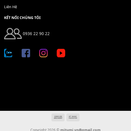
Địa chỉ: 666/5A Đường Ba Tháng Hai, P.14, Q.10, TP HCM
Hotline: 0936 22 90 22
mitumi.vn@gmail.com
THÔNG TIN
Giới Thiệu
Tin Tức
Thanh Toán