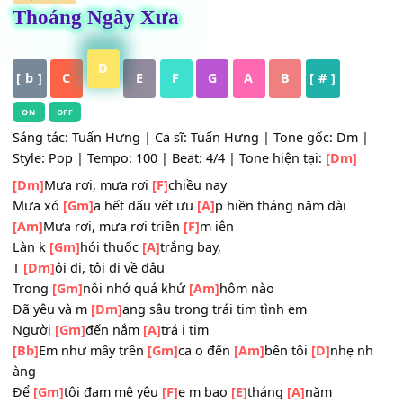
HỢP ÂM
Thoáng Ngày Xưa
D
[ b ]
C
E
F
G
A
B
[ # ]
ON
OFF
Sáng tác: Tuấn Hưng | Ca sĩ: Tuấn Hưng | Tone gốc: Dm 
Style: Pop | Tempo: 100 | Beat: 4/4 | Tone hiện tại:
[Dm]
[Dm]
Mưa rơi, mưa rơi
[F]
chiều nay
Mưa xó
[Gm]
a hết dấu vết ưu
[A]
p hiền tháng năm dài
[Am]
Mưa rơi, mưa rơi triền
[F]
m iên
Làn k
[Gm]
hói thuốc
[A]
trắng bay,
T
[Dm]
ôi đi, tôi đi về đâu
Trong
[Gm]
nỗi nhớ quá khứ
[Am]
hôm nào
Đã yêu và m
[Dm]
ang sâu trong trái tim tình em