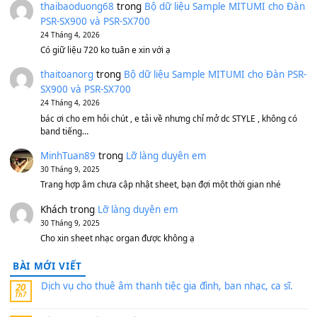
Bánh xe Pa600 Pa900
500,000
₫
Bộ mạch phím Pa600 Pa300 Pa700 Cũ
1,200,000
₫
MinhTuan89
trong
[CHIA SẺ] Bộ Dữ Liệu – Sample MI
V1 Cho Đàn Yamaha S750, S950
11 Tháng 7, 2026
https://vietkeyboard.vn/bo-du-lieu-sample-mitumi-cho-dan-psr
sx900-psr-sx700/
thaibaoduong68
trong
Bộ dữ liệu Sample MITUMI cho
PSR-SX900 và PSR-SX700
24 Tháng 4, 2026
Có giữ liệu 720 ko tuân e xin với ạ
thaitoanorg
trong
Bộ dữ liệu Sample MITUMI cho Đàn
SX900 và PSR-SX700