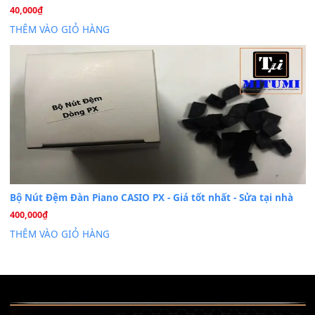
Khóa Học Hướng Dẫn Sử Dụng Đàn Organ/Keyboard
26
Th6
Chuyên Sâu TPHCM | MITUMI
Cài đặt dữ liệu sample cho đàn Yamaha PSR-S750 S95
26
Th6
Mỡ tra phím đàn Piano Organ
40,000
₫
THÊM VÀO GIỎ HÀNG