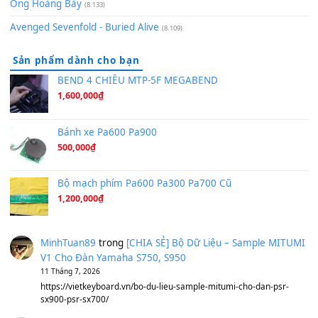
(8.315)
Hãy nói với em - Mỹ Tâm - Bằng Kiều
(8.274)
Hương Ngọc Lan
(8.251)
Tiếng Đàn Hàm Oan
(8.194)
Under Pressure
(8.164)
A Long December
(8.155)
Ta Sẽ Trở Lại
(8.155)
Ông Hoàng Bảy
(8.133)
Avenged Sevenfold - Buried Alive
(8.109)
Sản phẩm dành cho bạn
BEND 4 CHIỀU MTP-5F MEGABEND
1,600,000
₫