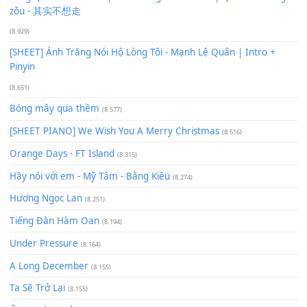
[SHEET PIANO] Happy Birthday
(13.920)
Giá Như - Soobin Hoàng Sơn
(11.359)
Có Em Đời Bỗng Vui
(9.744)
Cơn Mơ Băng Giá
(9.103)
Chờ một tiếng yêu
(8.991)
Lãng Quên Chiều Thu | Anh không muốn ra đi | Qí shí bù xiǎ
zǒu - 其实不想走
(8.929)
[SHEET] Ánh Trăng Nói Hộ Lòng Tôi - Mạnh Lệ Quân | Intro +
Pinyin
(8.651)
Bóng mây qua thềm
(8.577)
[SHEET PIANO] We Wish You A Merry Christmas
(8.516)
Orange Days - FT Island