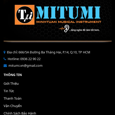
Bộ Nút Đệm Đàn Piano CASIO PX - Giá tốt nhất - Sửa tại n
400,000
₫
THÊM VÀO GIỎ HÀNG