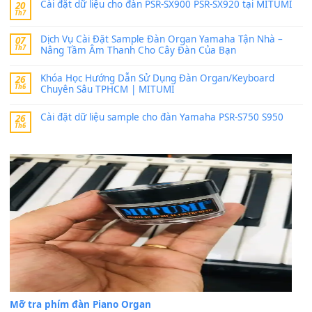
24 Tháng 4, 2026
bác ơi cho em hỏi chút , e tải về nhưng chỉ mở dc STYLE , khôn
band tiếng…
MinhTuan89
trong
Lỡ làng duyên em
30 Tháng 9, 2025
Trang hợp âm chưa cập nhật sheet, bạn đợi một thời gian nhé
Khách
trong
Lỡ làng duyên em
30 Tháng 9, 2025
Cho xin sheet nhạc organ được không ạ
BÀI MỚI VIẾT
Dịch vụ cho thuê âm thanh tiệc gia đình, ban nhạc, ca s
20
Th7
Cài đặt dữ liệu cho đàn PSR-SX900 PSR-SX920 tại MIT
20
Th7
Dịch Vụ Cài Đặt Sample Đàn Organ Yamaha Tận Nhà 
07
Th7
Nâng Tầm Âm Thanh Cho Cây Đàn Của Bạn