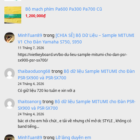
Ta Sẽ Trở Lại
(8.155)
Ông Hoàng Bảy
(8.133)
Avenged Sevenfold - Buried Alive
(8.109)
Sản phẩm dành cho bạn
BEND 4 CHIỀU MTP-5F MEGABEND
1,600,000
₫
Bánh xe Pa600 Pa900
500,000
₫
Bộ mạch phím Pa600 Pa300 Pa700 Cũ
1,200,000
₫
MinhTuan89
trong
[CHIA SẺ] Bộ Dữ Liệu – Sample MI
V1 Cho Đàn Yamaha S750, S950