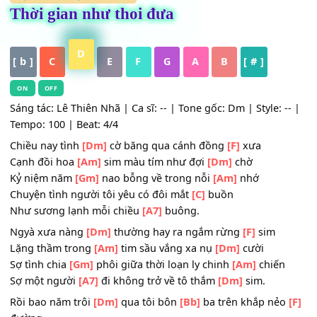
HỢP ÂM
,
Nhạc Trữ Tình
Thời gian như thoi đưa
D
[ b ]
C
E
F
G
A
B
[ # ]
ON
OFF
Sáng tác: Lê Thiên Nhã | Ca sĩ: -- | Tone gốc: Dm | Style: 
Tempo: 100 | Beat: 4/4
Chiều nay tình
[Dm]
cờ băng qua cánh đồng
[F]
xưa
Cạnh đồi hoa
[Am]
sim màu tím như đợi
[Dm]
chờ
Kỷ niệm năm
[Gm]
nao bỗng về trong nỗi
[Am]
nhớ
Chuyện tình người tôi yêu có đôi mắt
[C]
buồn
Như sương lạnh mỗi chiều
[A7]
buông.
Ngyà xưa nàng
[Dm]
thường hay ra ngắm rừng
[F]
sim
Lặng thầm trong
[Am]
tim sầu vắng xa nụ
[Dm]
cười