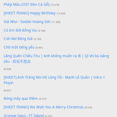
Để lại một bình luận
Bạn phải
đăng nhập
để gửi bình luận.
Xem nhiều nhất
Buông bỏ sự phụ thuộc nơi anh (Pinyin)
(18.942)
Phép Màu (OST Đàn Cá Gỗ)
(15.618)
[SHEET PIANO] Happy Birthday
(13.920)
Giá Như - Soobin Hoàng Sơn
(11.359)
Có Em Đời Bỗng Vui
(9.744)
Cơn Mơ Băng Giá
(9.103)
Chờ một tiếng yêu
(8.991)
Lãng Quên Chiều Thu | Anh không muốn ra đi | Qí shí bù xiǎ