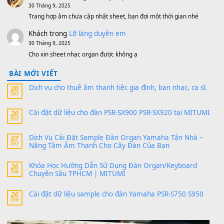
11 Tháng 7, 2026
https://vietkeyboard.vn/bo-du-lieu-sample-mitumi-cho-dan-psr
sx900-psr-sx700/
thaibaoduong68
trong
Bộ dữ liệu Sample MITUMI cho
PSR-SX900 và PSR-SX700
24 Tháng 4, 2026
Có giữ liệu 720 ko tuân e xin với ạ
thaitoanorg
trong
Bộ dữ liệu Sample MITUMI cho Đàn
SX900 và PSR-SX700
24 Tháng 4, 2026
bác ơi cho em hỏi chút , e tải về nhưng chỉ mở dc STYLE , khôn
band tiếng…
MinhTuan89
trong
Lỡ làng duyên em
30 Tháng 9, 2025
Trang hợp âm chưa cập nhật sheet, bạn đợi một thời gian nhé
Khách
trong
Lỡ làng duyên em
30 Tháng 9, 2025