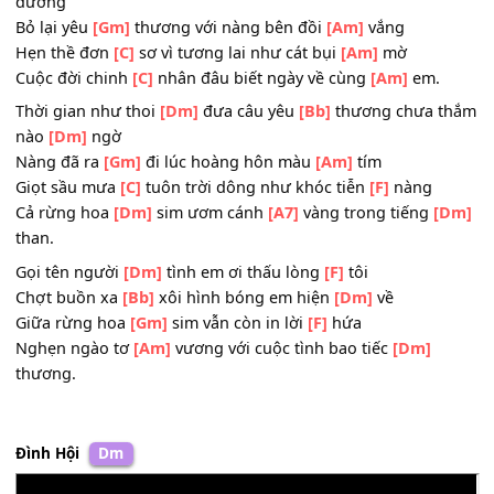
Sợ tình chia
[Gm]
phôi giữa thời loạn ly chinh
[Am]
chiến
Sợ một người
[A7]
đi không trở về tô thắm
[Dm]
sim.
Rồi bao năm trôi
[Dm]
qua tôi bôn
[Bb]
ba trên khắp nẻ
đường
Bỏ lại yêu
[Gm]
thương với nàng bên đồi
[Am]
vắng
Hẹn thề đơn
[C]
sơ vì tương lai như cát bụi
[Am]
mờ
Cuộc đời chinh
[C]
nhân đâu biết ngày về cùng
[Am]
em.
Thời gian như thoi
[Dm]
đưa câu yêu
[Bb]
thương chưa 
nào
[Dm]
ngờ
Nàng đã ra
[Gm]
đi lúc hoàng hôn màu
[Am]
tím
Giọt sầu mưa
[C]
tuôn trời dông như khóc tiễn
[F]
nàng
Cả rừng hoa
[Dm]
sim ươm cánh
[A7]
vàng trong tiếng
[
than.
Gọi tên người
[Dm]
tình em ơi thấu lòng
[F]
tôi
Chợt buồn xa
[Bb]
xôi hình bóng em hiện
[Dm]
về
Giữa rừng hoa
[Gm]
sim vẫn còn in lời
[F]
hứa