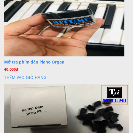
Cho xin sheet nhạc organ được không ạ
BÀI MỚI VIẾT
Dịch vụ cho thuê âm thanh tiệc gia đình, ban nhạc, ca s
20
Th7
Cài đặt dữ liệu cho đàn PSR-SX900 PSR-SX920 tại MIT
20
Th7
Dịch Vụ Cài Đặt Sample Đàn Organ Yamaha Tận Nhà 
07
Th7
Nâng Tầm Âm Thanh Cho Cây Đàn Của Bạn
Khóa Học Hướng Dẫn Sử Dụng Đàn Organ/Keyboard
26
Th6
Chuyên Sâu TPHCM | MITUMI
Cài đặt dữ liệu sample cho đàn Yamaha PSR-S750 S95
26
Th6