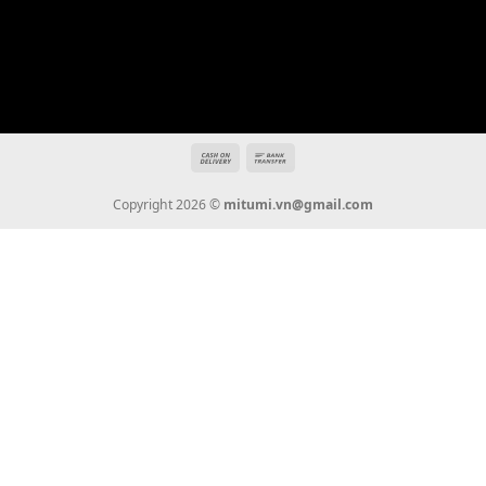
Hotline: 0936 22 90 22
mitumi.vn@gmail.com
THÔNG TIN
Giới Thiệu
Tin Tức
Thanh Toán
Vận Chuyển
Chính Sách Bảo Hành
Liên Hệ
KẾT NỐI CHÚNG TÔI
0936 22 90 22