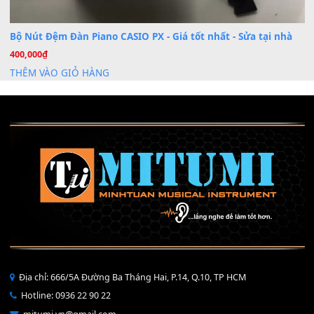
Mỡ tra phím đàn Piano Organ
40,000
₫
THÊM VÀO GIỎ HÀNG