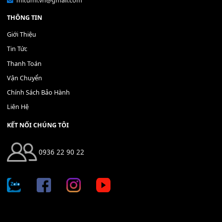
Bộ Nút Đệm Đàn Piano CASIO PX - Giá tốt nhất - Sửa tại n
400,000
₫
THÊM VÀO GIỎ HÀNG
Địa chỉ: 666/5A Đường Ba Tháng Hai, P.14, Q.10, TP HCM