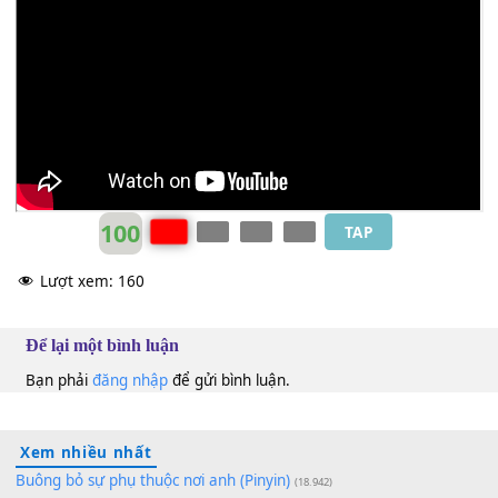
Nghẹn ngào tơ
[Am]
vương với cuộc tình bao tiếc
[Dm]
thương.
Đình Hội
Dm
100
TAP
Lượt xem:
160