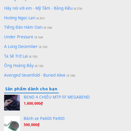
zǒu - 其实不想走
(8.929)
[SHEET] Ánh Trăng Nói Hộ Lòng Tôi - Mạnh Lệ Quân | Intro +
Pinyin
(8.651)
Bóng mây qua thềm
(8.577)
[SHEET PIANO] We Wish You A Merry Christmas
(8.516)
Orange Days - FT Island
(8.315)
Hãy nói với em - Mỹ Tâm - Bằng Kiều
(8.274)
Hương Ngọc Lan
(8.251)
Tiếng Đàn Hàm Oan
(8.194)
Under Pressure
(8.164)
A Long December
(8.155)