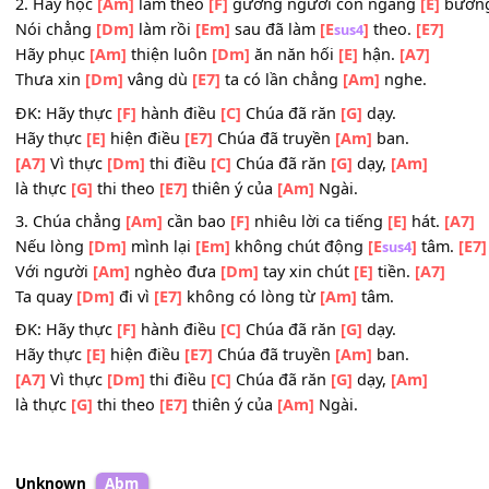
Hãy thực
[E]
hiện điều
[E7]
Chúa đã truyền
[Am]
ban.
[A7]
Vì thực
[Dm]
thi điều
[C]
Chúa đã răn
[G]
dạy,
[Am]
là thực
[G]
thi theo
[E7]
thiên ý của
[Am]
Ngài.
2. Hãy học
[Am]
làm theo
[F]
gương người con ngang
[E]
Nói chẳng
[Dm]
làm rồi
[Em]
sau đã làm
[E
]
theo.
[E7
sus4
Hãy phục
[Am]
thiện luôn
[Dm]
ăn năn hối
[E]
hận.
[A7]
Thưa xin
[Dm]
vâng dù
[E7]
ta có lần chẳng
[Am]
nghe.
ĐK: Hãy thực
[F]
hành điều
[C]
Chúa đã răn
[G]
dạy.
Hãy thực
[E]
hiện điều
[E7]
Chúa đã truyền
[Am]
ban.
[A7]
Vì thực
[Dm]
thi điều
[C]
Chúa đã răn
[G]
dạy,
[Am]
là thực
[G]
thi theo
[E7]
thiên ý của
[Am]
Ngài.
3. Chúa chẳng
[Am]
cần bao
[F]
nhiêu lời ca tiếng
[E]
hát
Nếu lòng
[Dm]
mình lại
[Em]
không chút động
[E
]
tâ
sus4
Với người
[Am]
nghèo đưa
[Dm]
tay xin chút
[E]
tiền.
[A7
Ta quay
[Dm]
đi vì
[E7]
không có lòng từ
[Am]
tâm.
ĐK: Hãy thực
[F]
hành điều
[C]
Chúa đã răn
[G]
dạy.