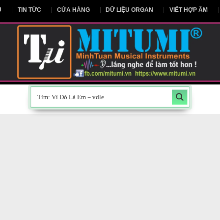
NG CHỦ
TIN TỨC
CỬA HÀNG
DỮ LIỆU ORGAN
V