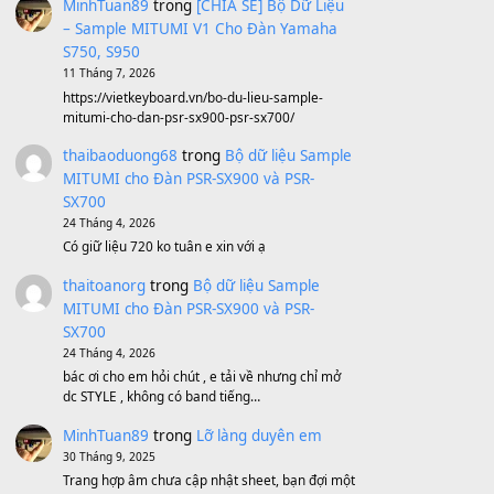
Avenged Sevenfold - Buried Alive
(8.109)
Sản phẩm dành cho bạn
BEND 4 CHIỀU MTP-5F MEGABEND
1,600,000
₫
Bánh xe Pa600 Pa900
500,000
₫
Bộ mạch phím Pa600 Pa300 Pa700
Cũ
1,200,000
₫
MinhTuan89
trong
[CHIA SẺ] Bộ Dữ Liệu
– Sample MITUMI V1 Cho Đàn Yamaha
S750, S950
11 Tháng 7, 2026
https://vietkeyboard.vn/bo-du-lieu-sample-