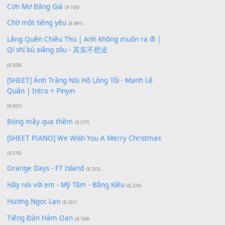
Xem nhiều nhất
Buông bỏ sự phụ thuộc nơi anh (Pinyin)
(18.942)
Phép Màu (OST Đàn Cá Gỗ)
(15.618)
[SHEET PIANO] Happy Birthday
(13.920)
Giá Như - Soobin Hoàng Sơn
(11.359)
Có Em Đời Bỗng Vui
(9.744)
Cơn Mơ Băng Giá
(9.103)
Chờ một tiếng yêu
(8.991)
Lãng Quên Chiều Thu | Anh không muốn ra đi |
Qí shí bù xiǎng zǒu - 其实不想走
(8.929)
[SHEET] Ánh Trăng Nói Hộ Lòng Tôi - Mạnh Lệ