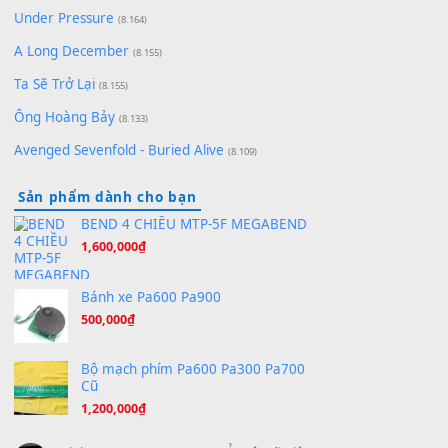
Quân | Intro + Pinyin
(8.651)
Bóng mây qua thềm
(8.577)
[SHEET PIANO] We Wish You A Merry Christmas
(8.516)
Orange Days - FT Island
(8.315)
Hãy nói với em - Mỹ Tâm - Bằng Kiều
(8.274)
Hương Ngọc Lan
(8.251)
Tiếng Đàn Hàm Oan
(8.194)
Under Pressure
(8.164)
A Long December
(8.155)
Ta Sẽ Trở Lại
(8.155)
Ông Hoàng Bảy
(8.133)