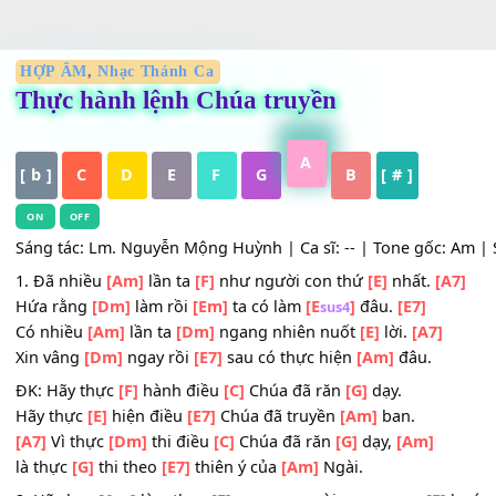
HỢP ÂM
,
Nhạc Thánh Ca
Thực hành lệnh Chúa truyền
A
[ b ]
C
D
E
F
G
B
[ # ]
ON
OFF
Sáng tác: Lm. Nguyễn Mộng Huỳnh | Ca sĩ: -- | Tone gốc: 
1. Đã nhiều
[Am]
lần ta
[F]
như người con thứ
[E]
nhất.
[
Hứa rằng
[Dm]
làm rồi
[Em]
ta có làm
[E
]
đâu.
[E7]
sus4
Có nhiều
[Am]
lần ta
[Dm]
ngang nhiên nuốt
[E]
lời.
[A7]
Xin vâng
[Dm]
ngay rồi
[E7]
sau có thực hiện
[Am]
đâu.
ĐK: Hãy thực
[F]
hành điều
[C]
Chúa đã răn
[G]
dạy.