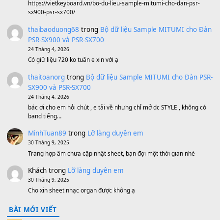
(8.109)
Sản phẩm dành cho bạn
BEND 4 CHIỀU MTP-5F MEGABEND
1,600,000
₫
Bánh xe Pa600 Pa900
500,000
₫
Bộ mạch phím Pa600 Pa300 Pa700 Cũ
1,200,000
₫
MinhTuan89
trong
[CHIA SẺ] Bộ Dữ Liệu – Sample MI
V1 Cho Đàn Yamaha S750, S950
11 Tháng 7, 2026
https://vietkeyboard.vn/bo-du-lieu-sample-mitumi-cho-dan-psr
sx900-psr-sx700/