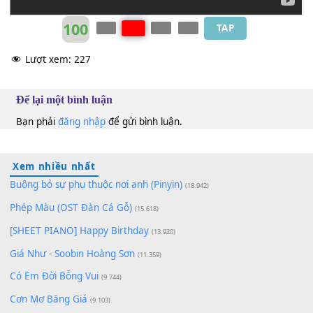
Hoàng Việt Trang
&
Diệu Hương
Em
100
TAP
Lượt xem:
227
Để lại một bình luận
Bạn phải
đăng nhập
để gửi bình luận.