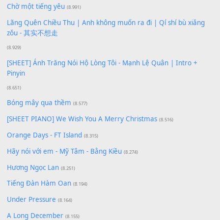
Xem nhiều nhất
Buông bỏ sự phụ thuộc nơi anh (Pinyin)
(18.942)
Phép Màu (OST Đàn Cá Gỗ)
(15.618)
[SHEET PIANO] Happy Birthday
(13.920)
Giá Như - Soobin Hoàng Sơn
(11.359)
Có Em Đời Bỗng Vui
(9.744)
Cơn Mơ Băng Giá
(9.103)
Chờ một tiếng yêu
(8.991)
Lãng Quên Chiều Thu | Anh không muốn ra đi | Qí shí bù xiǎ
zǒu - 其实不想走
(8.929)
[SHEET] Ánh Trăng Nói Hộ Lòng Tôi - Mạnh Lệ Quân | Intro +