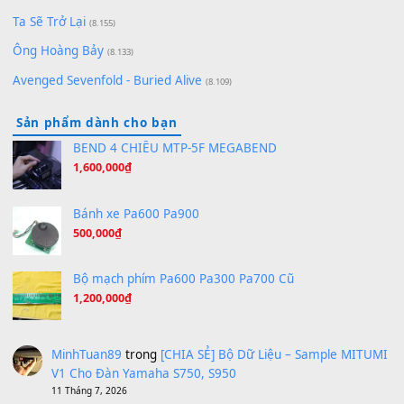
Pinyin
(8.651)
Bóng mây qua thềm
(8.577)
[SHEET PIANO] We Wish You A Merry Christmas
(8.516)
Orange Days - FT Island
(8.315)
Hãy nói với em - Mỹ Tâm - Bằng Kiều
(8.274)
Hương Ngọc Lan
(8.251)
Tiếng Đàn Hàm Oan
(8.194)
Under Pressure
(8.164)
A Long December
(8.155)
Ta Sẽ Trở Lại
(8.155)
Ông Hoàng Bảy
(8.133)
Avenged Sevenfold - Buried Alive