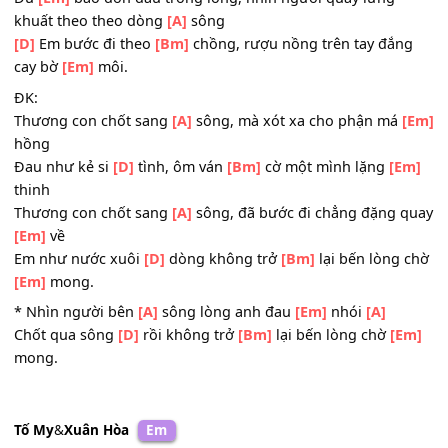
Hẹn một đời bên
[D]
nhau,
[Bm]
tình hò hẹn mai
[D]
sau
[Em]
Anh nỡ quên câu
[A]
thề, như ta chưa hề luyến lưu 
duyên.
Người
[Em]
ơi trách anh khổ nghèo, là phận mồ côi trắn
bàn
[A]
tay
Dù
[Em]
bao đớn đau trong lòng, nhìn người quay lưng
khuất theo theo dòng
[A]
sông
[D]
Em bước đi theo
[Bm]
chồng, rượu nồng trên tay đắ
cay bờ
[Em]
môi.
ĐK:
Thương con chốt sang
[A]
sông, mà xót xa cho phận má
hồng
Đau như kẻ si
[D]
tình, ôm ván
[Bm]
cờ một mình lặng
[
thinh
Thương con chốt sang
[A]
sông, đã bước đi chẳng đặng 
[Em]
về
Em như nước xuôi
[D]
dòng không trở
[Bm]
lại bến lòng