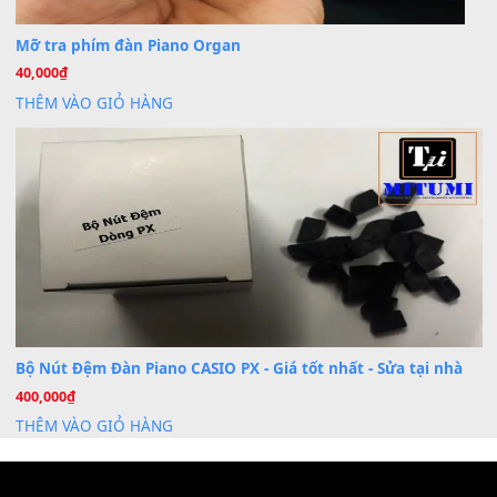
Dịch vụ cho thuê âm thanh tiệc gia đình, ban nhạc, ca s
20
Th7
Cài đặt dữ liệu cho đàn PSR-SX900 PSR-SX920 tại MIT
20
Th7
Dịch Vụ Cài Đặt Sample Đàn Organ Yamaha Tận Nhà 
07
Th7
Nâng Tầm Âm Thanh Cho Cây Đàn Của Bạn
Khóa Học Hướng Dẫn Sử Dụng Đàn Organ/Keyboard
26
Th6
Chuyên Sâu TPHCM | MITUMI
Cài đặt dữ liệu sample cho đàn Yamaha PSR-S750 S95
26
Th6