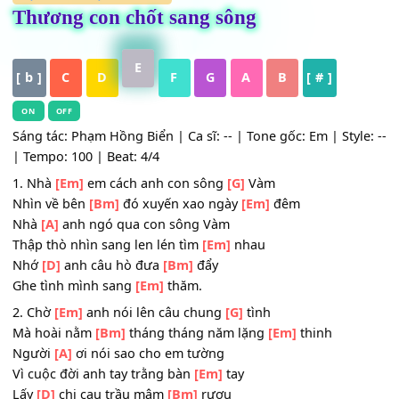
HỢP ÂM
,
Nhạc Trữ Tình
Thương con chốt sang sông
E
[ b ]
C
D
F
G
A
B
[ # ]
ON
OFF
Sáng tác: Phạm Hồng Biển | Ca sĩ: -- | Tone gốc: Em | Styl
| Tempo: 100 | Beat: 4/4
1. Nhà
[Em]
em cách anh con sông
[G]
Vàm
Nhìn về bên
[Bm]
đó xuyến xao ngày
[Em]
đêm
Nhà
[A]
anh ngó qua con sông Vàm
Thập thò nhìn sang len lén tìm
[Em]
nhau
Nhớ
[D]
anh câu hò đưa
[Bm]
đẩy
Ghe tình mình sang
[Em]
thăm.
2. Chờ
[Em]
anh nói lên câu chung
[G]
tình