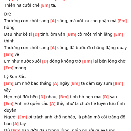
Mà hoài nằm
[Bm]
tháng tháng năm lặng
[Em]
thinh
Người
[A]
ơi nói sao cho em tường
Vì cuộc đời anh tay trằng bàn
[Em]
tay
Lấy
[D]
chi cau trầu mâm
[Bm]
rượu
Thiên hạ cười chê
[Em]
ta.
ĐK:
Thương con chốt sang
[A]
sông, mà xót xa cho phận má
hồng
Đau như kẻ si
[D]
tình, ôm ván
[Bm]
cờ một mình lặng
[
thinh
Thương con chốt sang
[A]
sông, đã bước đi chẳng đặng 
[Em]
về
Em như nước xuôi
[D]
dòng không trở
[Bm]
lại bến lòng
[Em]
mong.
Lý Son Sắc:
[Em]
Em nhớ bao tháng
[A]
ngày
[Em]
ta đắm say sum
[
vầy