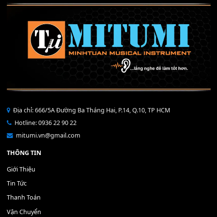
Mỡ tra phím đàn Piano Organ
40,000
₫
THÊM VÀO GIỎ HÀNG
Bộ Nút Đệm Đàn Piano CASIO PX - Giá tốt nhất - Sửa tại n
400,000
₫