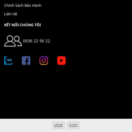
THÊM VÀO GIỎ HÀNG
Địa chỉ: 666/5A Đường Ba Tháng Hai, P.14, Q.10, TP HCM
Hotline: 0936 22 90 22
mitumi.vn@gmail.com