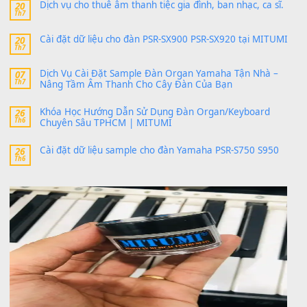
thaibaoduong68
trong
Bộ dữ liệu Sample MITUMI cho
PSR-SX900 và PSR-SX700
24 Tháng 4, 2026
Có giữ liệu 720 ko tuân e xin với ạ
thaitoanorg
trong
Bộ dữ liệu Sample MITUMI cho Đàn
SX900 và PSR-SX700
24 Tháng 4, 2026
bác ơi cho em hỏi chút , e tải về nhưng chỉ mở dc STYLE , khôn
band tiếng…
MinhTuan89
trong
Lỡ làng duyên em
30 Tháng 9, 2025
Trang hợp âm chưa cập nhật sheet, bạn đợi một thời gian nhé
Khách
trong
Lỡ làng duyên em
30 Tháng 9, 2025
Cho xin sheet nhạc organ được không ạ
BÀI MỚI VIẾT