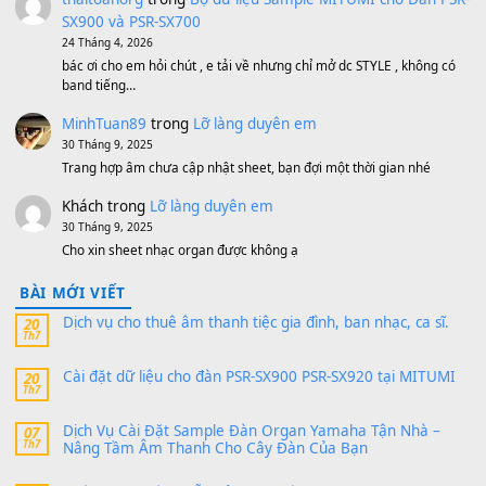
MinhTuan89
trong
[CHIA SẺ] Bộ Dữ Liệu – Sample MI
V1 Cho Đàn Yamaha S750, S950
11 Tháng 7, 2026
https://vietkeyboard.vn/bo-du-lieu-sample-mitumi-cho-dan-psr
sx900-psr-sx700/
thaibaoduong68
trong
Bộ dữ liệu Sample MITUMI cho
PSR-SX900 và PSR-SX700
24 Tháng 4, 2026
Có giữ liệu 720 ko tuân e xin với ạ
thaitoanorg
trong
Bộ dữ liệu Sample MITUMI cho Đàn
SX900 và PSR-SX700
24 Tháng 4, 2026
bác ơi cho em hỏi chút , e tải về nhưng chỉ mở dc STYLE , khôn
band tiếng…
MinhTuan89
trong
Lỡ làng duyên em
30 Tháng 9, 2025