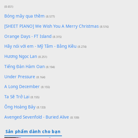
Cơn Mơ Băng Giá
(9.103)
Chờ một tiếng yêu
(8.991)
Lãng Quên Chiều Thu | Anh không muốn ra đi | Qí shí bù xiǎ
zǒu - 其实不想走
(8.929)
[SHEET] Ánh Trăng Nói Hộ Lòng Tôi - Mạnh Lệ Quân | Intro +
Pinyin
(8.651)
Bóng mây qua thềm
(8.577)
[SHEET PIANO] We Wish You A Merry Christmas
(8.516)
Orange Days - FT Island
(8.315)
Hãy nói với em - Mỹ Tâm - Bằng Kiều
(8.274)
Hương Ngọc Lan
(8.251)
Tiếng Đàn Hàm Oan
(8.194)