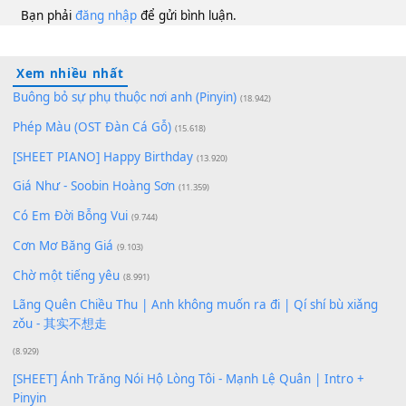
100
TAP
Lượt xem:
198
Để lại một bình luận
Bạn phải
đăng nhập
để gửi bình luận.
Xem nhiều nhất
Buông bỏ sự phụ thuộc nơi anh (Pinyin)
(18.942)
Phép Màu (OST Đàn Cá Gỗ)
(15.618)
[SHEET PIANO] Happy Birthday
(13.920)
Giá Như - Soobin Hoàng Sơn
(11.359)
Có Em Đời Bỗng Vui
(9.744)