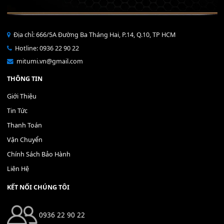
Bộ Nút Đệm Đàn Piano CASIO PX - Giá tốt nhất - Sửa tại n
400,000
₫
THÊM VÀO GIỎ HÀNG