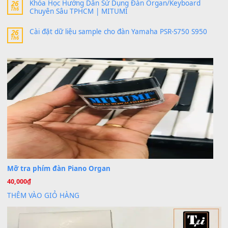
Trang hợp âm chưa cập nhật sheet, bạn đợi một thời gian nhé
Khách
trong
Lỡ làng duyên em
30 Tháng 9, 2025
Cho xin sheet nhạc organ được không ạ
BÀI MỚI VIẾT
Dịch vụ cho thuê âm thanh tiệc gia đình, ban nhạc, ca s
20
Th7
Cài đặt dữ liệu cho đàn PSR-SX900 PSR-SX920 tại MIT
20
Th7
Dịch Vụ Cài Đặt Sample Đàn Organ Yamaha Tận Nhà 
07
Th7
Nâng Tầm Âm Thanh Cho Cây Đàn Của Bạn
Khóa Học Hướng Dẫn Sử Dụng Đàn Organ/Keyboard
26
Th6
Chuyên Sâu TPHCM | MITUMI
Cài đặt dữ liệu sample cho đàn Yamaha PSR-S750 S95
26
Th6