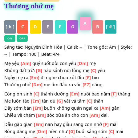
HỢP ÂM
,
Nhạc Trữ Tình
Thương nhớ mẹ
A
[ b ]
C
D
E
F
G
B
[ # ]
ON
OFF
Sáng tác: Nguyễn Đình Hòa | Ca sĩ: -- | Tone gốc: Am | St
-- | Tempo: 100 | Beat: 4/4
Mẹ yệu
[Am]
quý suốt đời con yêu
[Dm]
mẹ
Không đất trời
[G]
nào sánh nổi lòng mẹ
[C]
yêu
Ngày mẹ ra
[Em]
đi nghe chua xót đìu
[F]
hiu
Thương nhớ
[Dm]
mẹ tìm đâu ra vóc
[E7]
dáng.
Công ơn sinh
[C]
thành dưỡng
[Em]
nuôi bao năm
[F]
th
Mẹ luôn tảo
[Em]
tần dù
[G]
vất vả tấm
[C]
thân
Dậy sớm bán
[Em]
buôn không quản ngại xa
[Am]
gần