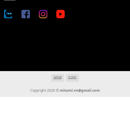
Địa chỉ: 666/5A Đường Ba Tháng Hai, P.14, Q.10, TP HCM
Hotline: 0936 22 90 22
mitumi.vn@gmail.com
THÔNG TIN
Giới Thiệu
Tin Tức
Thanh Toán
Vận Chuyển
Chính Sách Bảo Hành
Liên Hệ
KẾT NỐI CHÚNG TÔI