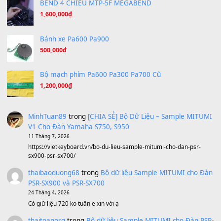
Under Pressure
(8.164)
A Long December
(8.155)
Ta Sẽ Trở Lại
(8.155)
Ông Hoàng Bảy
(8.133)
Avenged Sevenfold - Buried Alive
(8.109)
Sản phẩm dành cho bạn
BEND 4 CHIỀU MTP-5F MEGABEND
1,600,000
₫
Bánh xe Pa600 Pa900
500,000
₫
Bộ mạch phím Pa600 Pa300 Pa700 Cũ
1,200,000
₫