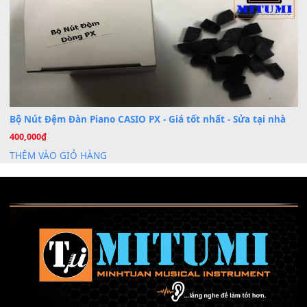
Mỡ tra phím đàn Piano Organ
40,000
₫
THÊM VÀO GIỎ HÀNG