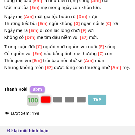
Chiều về chăm
[Em]
sóc bữa ăn cho con
[Am]
dại.
Dẫu gặp gian
[Em]
nan hay giàu sang con nhớ
[F]
mãi
Bóng dáng mẹ
[Dm]
hiền như
[G]
buổi sáng sớm
[C]
mai
Lòng mẹ bao
[Em]
la như biển rộng sông
[Am]
dài
Ước mơ của
[Em]
mẹ mong ngày con khôn lớn.
Ngày mẹ
[Am]
mất gia tộc buồn rũ
[Dm]
rượi
Thương tiếc bùi
[Em]
ngùi không
[G]
ngăn nổi lệ
[C]
rơi
Ngày mẹ ra
[Em]
đi con lạc lõng chơi
[F]
vơi
Không có
[Dm]
mẹ tìm đâu niềm vui
[E7]
mới.
Trong cuộc đời
[C]
người nhờ nguồn vui nuôi
[F]
sống
Có nguồn vui
[Em]
nào bằng tình mẹ thương
[C]
con
Thời gian êm
[Em]
trôi bao nỗi nhớ sẽ
[Am]
mòn
Nhưng không mòn
[E7]
được lòng con thương nhớ
[Am]
Thanh Hoài
Bbm