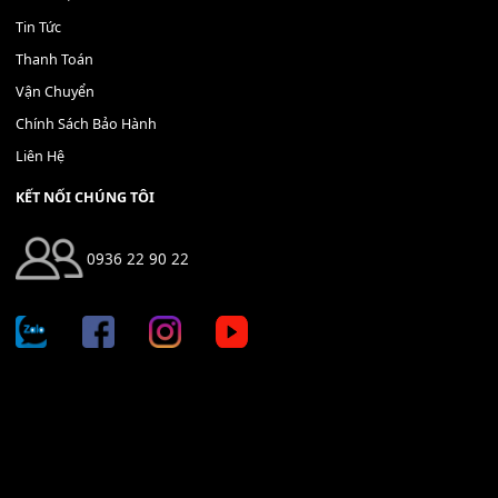
THÊM VÀO GIỎ HÀNG
Địa chỉ: 666/5A Đường Ba Tháng Hai, P.14, Q.10, TP HCM
Hotline: 0936 22 90 22
mitumi.vn@gmail.com