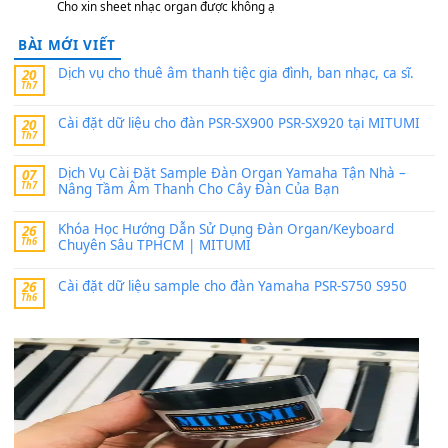
PSR-SX900 và PSR-SX700
24 Tháng 4, 2026
Có giữ liệu 720 ko tuân e xin với ạ
thaitoanorg
trong
Bộ dữ liệu Sample MITUMI cho Đàn
SX900 và PSR-SX700
24 Tháng 4, 2026
bác ơi cho em hỏi chút , e tải về nhưng chỉ mở dc STYLE , khôn
band tiếng…
MinhTuan89
trong
Lỡ làng duyên em
30 Tháng 9, 2025
Trang hợp âm chưa cập nhật sheet, bạn đợi một thời gian nhé
Khách
trong
Lỡ làng duyên em
30 Tháng 9, 2025
Cho xin sheet nhạc organ được không ạ
BÀI MỚI VIẾT
Dịch vụ cho thuê âm thanh tiệc gia đình, ban nhạc, ca s
20
Th7