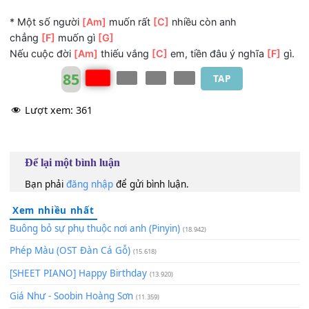
2.
[C]
Tiền sẽ mua cho em nhà thật
[G]
cao
Sẽ mua cho em trang
[Am]
sức ngọc ngà
Cho em thêm cao quý
[F]
hơn
[C]
Tiền, sẽ mang cho em thật giàu
[G]
sang
Sẽ mang cho em mọi
[Am]
thứ trong đời
Một cuộc sống rất thảnh
[F]
thơi.
* Một số người
[Am]
muốn rất
[C]
nhiều còn anh
chẳng
[F]
muốn gì
[G]
Nếu cuộc đời
[Am]
thiếu vắng
[C]
em, tiền đâu ý nghĩa
[F
85
TAP
Lượt xem:
361
Để lại một bình luận
Bạn phải
đăng nhập
để gửi bình luận.