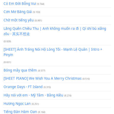
Xem nhiều nhất
Buông bỏ sự phụ thuộc nơi anh (Pinyin)
(18.942)
Phép Màu (OST Đàn Cá Gỗ)
(15.618)
[SHEET PIANO] Happy Birthday
(13.920)
Giá Như - Soobin Hoàng Sơn
(11.359)
Có Em Đời Bỗng Vui
(9.744)
Cơn Mơ Băng Giá
(9.103)
Chờ một tiếng yêu
(8.991)
Lãng Quên Chiều Thu | Anh không muốn ra đi | Qí shí bù xiǎ
zǒu - 其实不想走
(8.929)
[SHEET] Ánh Trăng Nói Hộ Lòng Tôi - Mạnh Lệ Quân | Intro +
Pinyin