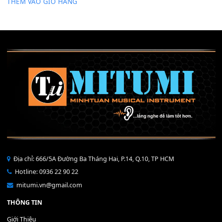
Mỡ tra phím đàn Piano Organ
40,000
₫
THÊM VÀO GIỎ HÀNG
Bộ Nút Đệm Đàn Piano CASIO PX - Giá tốt nhất - Sửa tại n
400,000
₫