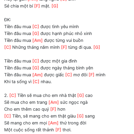
T-ĐK:
Nhưng lại
[Am]
có những
[C]
điều
Tiền không thể mua
[F]
được
[G]
Hãy lại gần
[Am]
lắng nghe
[C]
anh
Sẻ chia một bí
[F]
mật.
[G]
ĐK:
Tiền đâu mua
[C]
được tình yêu mình
Tiền đâu mua
[G]
được hạnh phúc nhỏ xinh
Tiền đâu mua
[Am]
được từng vui buồn
[C]
Những tháng năm mình
[F]
từng đi qua.
[G]
Tiền đâu mua
[C]
được một gia đình
Tiền đâu mua
[G]
được ngày tháng bình yên
Tiền đâu mua
[Am]
được giấc
[C]
mơ đôi
[F]
mình
Khi ta sống vì
[C]
nhau.