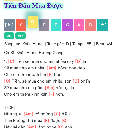
HỢP ÂM
Tiền Đâu Mua Được
D
[ b ]
C
E
F
G
A
B
[ # ]
ON
OFF
Sáng tác: Khắc Hưng
| Tone gốc: D | Tempo: 85 | Beat: 4/4
Ca Sĩ: Khắc Hưng, Hương Giang
1.
[C]
Tiền sẽ mua cho em nhiều cây
[G]
lá
Sẽ mua cho em nhiều
[Am]
bông hoa đẹp
Cho em thêm tươi tắn
[F]
hơn
[C]
Tiền, sẽ mua cho em nhiều son
[G]
phấn
Sẽ mua cho em gấm
[Am]
vóc lụa là
Cho em thêm xinh xắn
[F]
hơn.