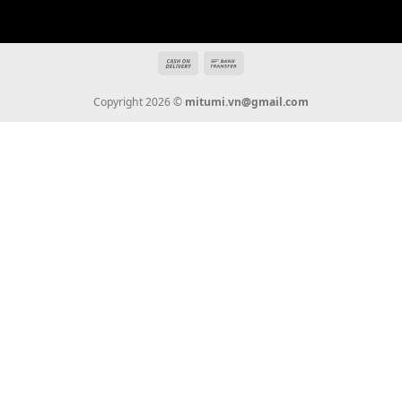
THÔNG TIN
Giới Thiệu
Tin Tức
Thanh Toán
Vận Chuyển
Chính Sách Bảo Hành
Liên Hệ
KẾT NỐI CHÚNG TÔI
0936 22 90 22