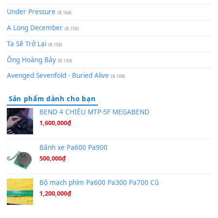
(8.651)
Bóng mây qua thềm
(8.577)
[SHEET PIANO] We Wish You A Merry Christmas
(8.516)
Orange Days - FT Island
(8.315)
Hãy nói với em - Mỹ Tâm - Bằng Kiều
(8.274)
Hương Ngọc Lan
(8.251)
Tiếng Đàn Hàm Oan
(8.194)
Under Pressure
(8.164)
A Long December
(8.155)
Ta Sẽ Trở Lại
(8.155)
Ông Hoàng Bảy
(8.133)
Avenged Sevenfold - Buried Alive
(8.109)