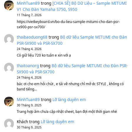
Sản phẩm dành cho bạn
BEND 4 CHIỀU MTP-5F MEGABEND
1,600,000
₫
Bánh xe Pa600 Pa900
500,000
₫
Bộ mạch phím Pa600 Pa300 Pa700 Cũ
1,200,000
₫
MinhTuan89
trong
[CHIA SẺ] Bộ Dữ Liệu – Sample MI
V1 Cho Đàn Yamaha S750, S950
11 Tháng 7, 2026
https://vietkeyboard.vn/bo-du-lieu-sample-mitumi-cho-dan-psr
sx900-psr-sx700/
thaibaoduong68
trong
Bộ dữ liệu Sample MITUMI cho