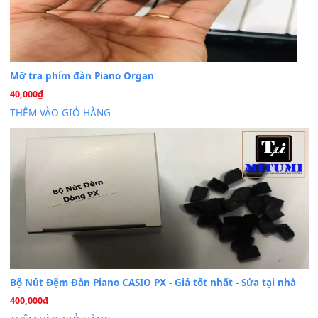
Cài đặt dữ liệu cho đàn PSR-SX900 PSR-SX920 tại MIT
20
Th7
Dịch Vụ Cài Đặt Sample Đàn Organ Yamaha Tận Nhà 
07
Th7
Nâng Tầm Âm Thanh Cho Cây Đàn Của Bạn
Khóa Học Hướng Dẫn Sử Dụng Đàn Organ/Keyboard
26
Th6
Chuyên Sâu TPHCM | MITUMI
Cài đặt dữ liệu sample cho đàn Yamaha PSR-S750 S95
26
Th6