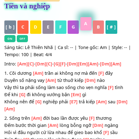
HỢP ÂM
,
Nhạc Trữ Tình
Tiền và nghiệp
A
[ b ]
C
D
E
F
G
B
[ # ]
ON
OFF
Sáng tác: Lê Thiên Nhã | Ca sĩ: -- | Tone gốc: Am | Style: -
Tempo: 100 | Beat: 4/4
Intro:
[Am]
[C]
-
[Dm]
[C]
-
[G]
[F]
-
[Dm]
[Em]
[Am]
-
[Dm]
[Am]
1. Cõi dương
[Am]
trần ai không nợ mà đến
[F]
đây
Duyên số nặng vay
[Am]
từ thuở kiếp
[Dm]
nào
Vậy thì ta phải sống làm sao sống cho vẹn nghĩa
[F]
tình
Để khi
[G]
đi không vướng bận
[Em]
gì
Không nên để
[G]
nghiệp phải
[E7]
trả kiếp
[Am]
sau
[Dm
[Am]