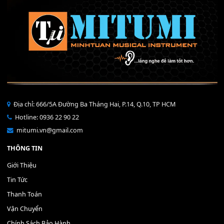
Mỡ tra phím đàn Piano Organ
40,000
₫
THÊM VÀO GIỎ HÀNG
Bộ Nút Đệm Đàn Piano CASIO PX - Giá tốt nhất - Sửa tại n
400,000
₫
THÊM VÀO GIỎ HÀNG