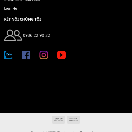
Địa chỉ: 666/5A Đường Ba Tháng Hai, P.14, Q.10, TP HCM
Hotline: 0936 22 90 22
mitumi.vn@gmail.com
THÔNG TIN
Giới Thiệu