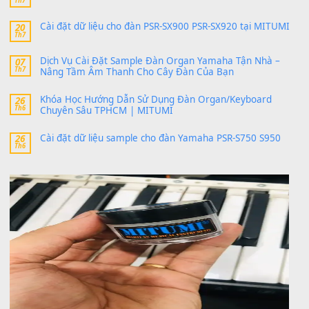
Có giữ liệu 720 ko tuân e xin với ạ
thaitoanorg
trong
Bộ dữ liệu Sample MITUMI cho Đàn
SX900 và PSR-SX700
24 Tháng 4, 2026
bác ơi cho em hỏi chút , e tải về nhưng chỉ mở dc STYLE , khôn
band tiếng…
MinhTuan89
trong
Lỡ làng duyên em
30 Tháng 9, 2025
Trang hợp âm chưa cập nhật sheet, bạn đợi một thời gian nhé
Khách
trong
Lỡ làng duyên em
30 Tháng 9, 2025
Cho xin sheet nhạc organ được không ạ
BÀI MỚI VIẾT
Dịch vụ cho thuê âm thanh tiệc gia đình, ban nhạc, ca s
20
Th7
Cài đặt dữ liệu cho đàn PSR-SX900 PSR-SX920 tại MIT
20