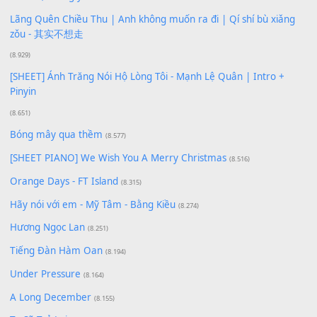
Buông bỏ sự phụ thuộc nơi anh (Pinyin)
(18.942)
Phép Màu (OST Đàn Cá Gỗ)
(15.618)
[SHEET PIANO] Happy Birthday
(13.920)
Giá Như - Soobin Hoàng Sơn
(11.359)
Có Em Đời Bỗng Vui
(9.744)
Cơn Mơ Băng Giá
(9.103)
Chờ một tiếng yêu
(8.991)
Lãng Quên Chiều Thu | Anh không muốn ra đi | Qí shí bù xiǎ
zǒu - 其实不想走
(8.929)
[SHEET] Ánh Trăng Nói Hộ Lòng Tôi - Mạnh Lệ Quân | Intro +
Pinyin
(8.651)