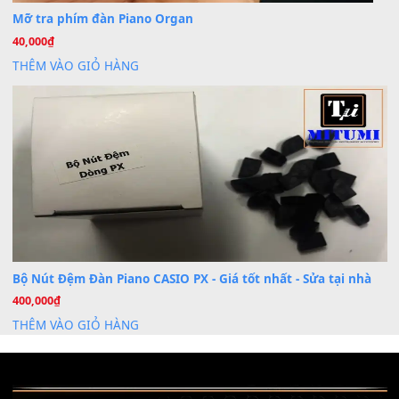
Th7
Dịch Vụ Cài Đặt Sample Đàn Organ Yamaha Tận Nhà 
07
Th7
Nâng Tầm Âm Thanh Cho Cây Đàn Của Bạn
Khóa Học Hướng Dẫn Sử Dụng Đàn Organ/Keyboard
26
Th6
Chuyên Sâu TPHCM | MITUMI
Cài đặt dữ liệu sample cho đàn Yamaha PSR-S750 S95
26
Th6