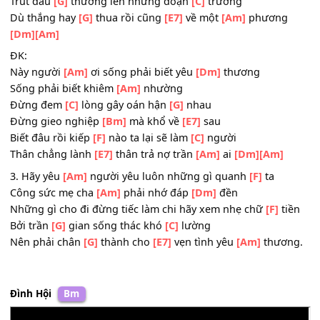
2. Sống trên
[Am]
đời bao lần được yêu
[F]
thương
Đếm bước thời gian
[Am]
lòng bỗng ngỡ
[Dm]
ngàng
Hỏi vì đâu người cứ lừa nhau để gieo bao khổ
[F]
sầu
Trút đau
[G]
thương lên những đoạn
[C]
trường
Dù thắng hay
[G]
thua rồi cũng
[E7]
về một
[Am]
phương
[Dm]
[Am]
ĐK:
Này người
[Am]
ơi sống phải biết yêu
[Dm]
thương
Sống phải biết khiêm
[Am]
nhường
Đừng đem
[C]
lòng gây oán hận
[G]
nhau
Đừng gieo nghiệp
[Bm]
mà khổ về
[E7]
sau
Biết đâu rồi kiếp
[F]
nào ta lại sẽ làm
[C]
người
Thân chẳng lành
[E7]
thân trả nợ trần
[Am]
ai
[Dm]
[Am]
3. Hãy yêu
[Am]
người yêu luôn những gì quanh
[F]
ta
Công sức mẹ cha
[Am]
phải nhớ đáp
[Dm]
đền
Những gì cho đi đừng tiếc làm chi hãy xem nhẹ chữ
[F]
t