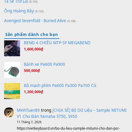
Bóng mây qua thềm
(8.577)
[SHEET PIANO] We Wish You A Merry Christmas
(8.516)
Orange Days - FT Island
(8.315)
Hãy nói với em - Mỹ Tâm - Bằng Kiều
(8.274)
Hương Ngọc Lan
(8.251)
Tiếng Đàn Hàm Oan
(8.194)
Under Pressure
(8.164)
A Long December
(8.155)
Ta Sẽ Trở Lại
(8.155)
Ông Hoàng Bảy
(8.133)
Avenged Sevenfold - Buried Alive
(8.109)
Sản phẩm dành cho bạn