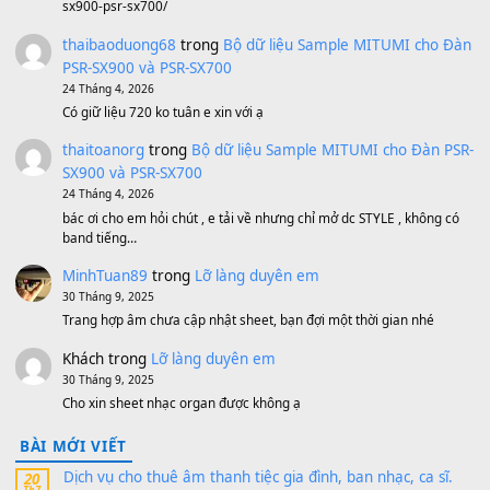
BEND 4 CHIỀU MTP-5F MEGABEND
1,600,000
₫
Bánh xe Pa600 Pa900
500,000
₫
Bộ mạch phím Pa600 Pa300 Pa700 Cũ
1,200,000
₫
MinhTuan89
trong
[CHIA SẺ] Bộ Dữ Liệu – Sample MI
V1 Cho Đàn Yamaha S750, S950
11 Tháng 7, 2026
https://vietkeyboard.vn/bo-du-lieu-sample-mitumi-cho-dan-psr
sx900-psr-sx700/
thaibaoduong68
trong
Bộ dữ liệu Sample MITUMI cho
PSR-SX900 và PSR-SX700
24 Tháng 4, 2026