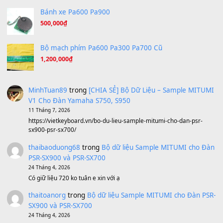
Under Pressure
(8.164)
A Long December
(8.155)
Ta Sẽ Trở Lại
(8.155)
Ông Hoàng Bảy
(8.133)
Avenged Sevenfold - Buried Alive
(8.109)
Sản phẩm dành cho bạn
BEND 4 CHIỀU MTP-5F MEGABEND
1,600,000
₫
Bánh xe Pa600 Pa900
500,000
₫
Bộ mạch phím Pa600 Pa300 Pa700 Cũ
1,200,000
₫