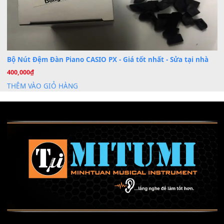
Mỡ tra phím đàn Piano Organ
40,000
₫
THÊM VÀO GIỎ HÀNG