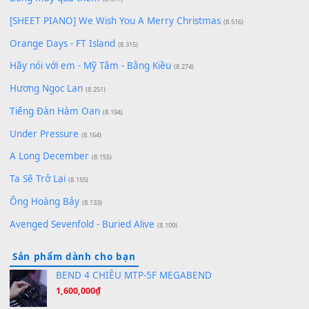
Chờ một tiếng yêu
(8.991)
Lãng Quên Chiều Thu | Anh không muốn ra đi | Qí shí bù xiǎ
zǒu - 其实不想走
(8.929)
[SHEET] Ánh Trăng Nói Hộ Lòng Tôi - Mạnh Lệ Quân | Intro +
Pinyin
(8.651)
Bóng mây qua thềm
(8.577)
[SHEET PIANO] We Wish You A Merry Christmas
(8.516)
Orange Days - FT Island
(8.315)
Hãy nói với em - Mỹ Tâm - Bằng Kiều
(8.274)
Hương Ngọc Lan
(8.251)
Tiếng Đàn Hàm Oan
(8.194)