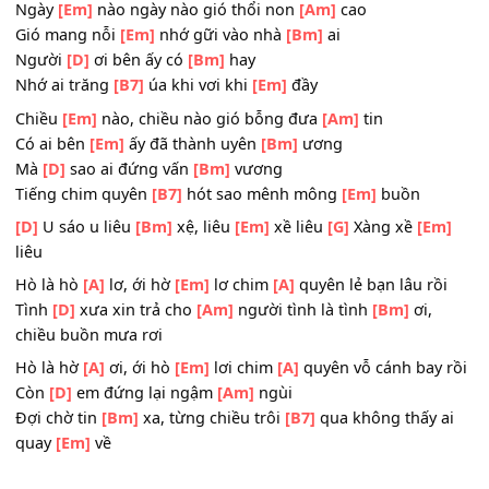
Ca hát đêm
[A]
ngày vui
[B7]
buồn cùng
[Em]
ai
[D]
U sáo u liêu
[Bm]
xệ, liêu
[Em]
xề liêu
[G]
Xàng xề
[E
liêu
Ngày
[Em]
nào ngày nào gió thổi non
[Am]
cao
Gió mang nỗi
[Em]
nhớ gữi vào nhà
[Bm]
ai
Người
[D]
ơi bên ấy có
[Bm]
hay
Nhớ ai trăng
[B7]
úa khi vơi khi
[Em]
đầy
Chiều
[Em]
nào, chiều nào gió bỗng đưa
[Am]
tin
Có ai bên
[Em]
ấy đã thành uyên
[Bm]
ương
Mà
[D]
sao ai đứng vấn
[Bm]
vương
Tiếng chim quyên
[B7]
hót sao mênh mông
[Em]
buồn
[D]
U sáo u liêu
[Bm]
xệ, liêu
[Em]
xề liêu
[G]
Xàng xề
[E
liêu
Hò là hò
[A]
lơ, ới hờ
[Em]
lơ chim
[A]
quyên lẻ bạn lâu rồ
Tình
[D]
xưa xin trả cho
[Am]
người tình là tình
[Bm]
ơi,
chiều buồn mưa rơi