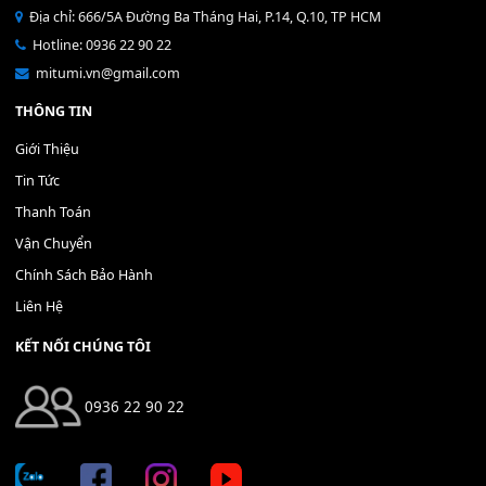
Bộ Nút Đệm Đàn Piano CASIO PX - Giá tốt nhất - Sửa tại n
400,000
₫
THÊM VÀO GIỎ HÀNG