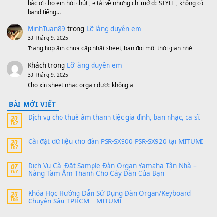
MinhTuan89
trong
[CHIA SẺ] Bộ Dữ Liệu – Sample MI
V1 Cho Đàn Yamaha S750, S950
11 Tháng 7, 2026
https://vietkeyboard.vn/bo-du-lieu-sample-mitumi-cho-dan-psr
sx900-psr-sx700/
thaibaoduong68
trong
Bộ dữ liệu Sample MITUMI cho
PSR-SX900 và PSR-SX700
24 Tháng 4, 2026
Có giữ liệu 720 ko tuân e xin với ạ
thaitoanorg
trong
Bộ dữ liệu Sample MITUMI cho Đàn
SX900 và PSR-SX700
24 Tháng 4, 2026
bác ơi cho em hỏi chút , e tải về nhưng chỉ mở dc STYLE , khôn
band tiếng…
MinhTuan89
trong
Lỡ làng duyên em
30 Tháng 9, 2025