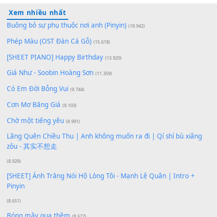
100
TAP
Lượt xem:
263
Để lại một bình luận
Bạn phải
đăng nhập
để gửi bình luận.
Xem nhiều nhất
Buông bỏ sự phụ thuộc nơi anh (Pinyin)
(18.942)
Phép Màu (OST Đàn Cá Gỗ)
(15.618)
[SHEET PIANO] Happy Birthday
(13.920)
Giá Như - Soobin Hoàng Sơn
(11.359)
Có Em Đời Bỗng Vui
(9.744)
Cơn Mơ Băng Giá
(9.103)