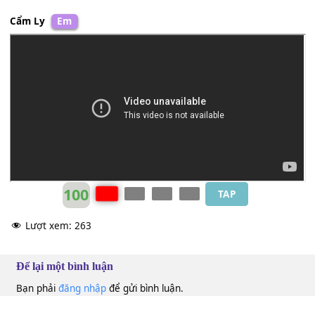
Hò là hờ
[A]
ơi, ới hò
[Em]
lơi chim
[A]
quyên vỗ cánh bay
Còn
[D]
em đứng lại ngậm
[Am]
ngùi
Đợi chờ tin
[Bm]
xa, từng chiều trôi
[B7]
qua không thấy 
quay
[Em]
về
Cẩm Ly
Em