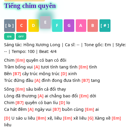
HỢP ÂM
,
Nhạc Trẻ
Tiếng chim quyên
E
[ b ]
C
D
F
G
A
B
[ # ]
ON
OFF
Sáng tác: Hồng Xương Long | Ca sĩ: -- | Tone gốc: Em | St
-- | Tempo: 100 | Beat: 4/4
Chim
[Em]
quyên có bạn có đôi
Trầm bổng vui
[A]
tươi tính tang tình
[Em]
tình
Bên
[B7]
cây trúc mộng trúc
[D]
xinh
Trúc đứng đầu
[A]
đình đong đưa tính
[B7]
tang
Sông
[Em]
sâu biển cả đổi thay
Lòng đã thương
[A]
ai chẳng bao đổi
[Em]
dời
Chim
[B7]
quyên có bạn líu
[D]
lo