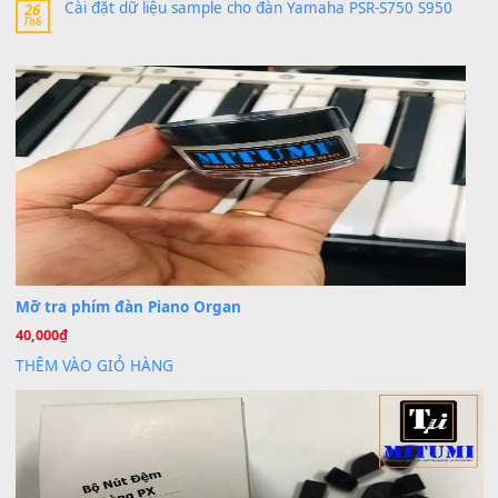
Trang hợp âm chưa cập nhật sheet, bạn đợi một thời gian nhé
Khách
trong
Lỡ làng duyên em
30 Tháng 9, 2025
Cho xin sheet nhạc organ được không ạ
BÀI MỚI VIẾT
Dịch vụ cho thuê âm thanh tiệc gia đình, ban nhạc, ca s
20
Th7
Cài đặt dữ liệu cho đàn PSR-SX900 PSR-SX920 tại MIT
20
Th7
Dịch Vụ Cài Đặt Sample Đàn Organ Yamaha Tận Nhà 
07
Th7
Nâng Tầm Âm Thanh Cho Cây Đàn Của Bạn
Khóa Học Hướng Dẫn Sử Dụng Đàn Organ/Keyboard
26
Th6
Chuyên Sâu TPHCM | MITUMI
Cài đặt dữ liệu sample cho đàn Yamaha PSR-S750 S95
26
Th6