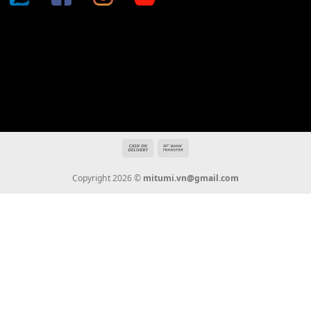
Địa chỉ: 666/5A Đường Ba Tháng Hai, P.14, Q.10, TP HCM
Hotline: 0936 22 90 22
mitumi.vn@gmail.com
THÔNG TIN
Giới Thiệu
Tin Tức
Thanh Toán
Vận Chuyển
Chính Sách Bảo Hành
Liên Hệ
KẾT NỐI CHÚNG TÔI