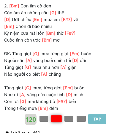
[Em]
Mưa rơi mưa rơi
Còn làm mưa mãi trong
[Bm]
đời
[F#7]
Người đã xa vắng
[Bm]
rồi
2.
[Bm]
Con tim cô đơn
Còn ôm ấp những câu
[G]
thề
[D]
Ướt chiều
[Em]
mưa em
[F#7]
về
[Em]
Chôn đi bao nhiêu
Kỷ niệm xưa mãi tôn
[Bm]
thờ
[F#7]
Cuộc tình còn ước
[Bm]
mơ.
ĐK: Từng giọt
[G]
mưa từng giọt
[Em]
buồn
Ngoài sân
[A]
vắng buổi chiều tối
[D]
dần
Từng giọt
[G]
mưa như hờn
[A]
giận
Nào người có biết
[A]
chăng
Từng giọt
[G]
mưa, từng giọt
[Em]
buồn