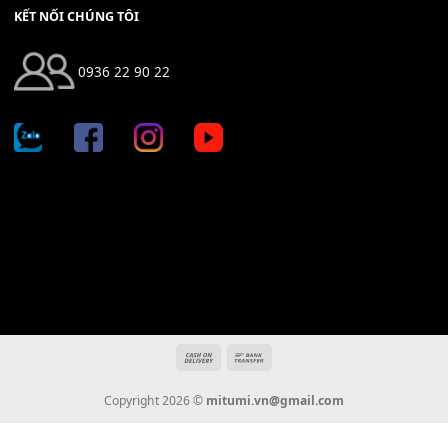
Địa chỉ: 666/5A Đường Ba Tháng Hai, P.14, Q.10, TP HCM
Hotline: 0936 22 90 22
mitumi.vn@gmail.com
THÔNG TIN
Giới Thiệu
Tin Tức
Thanh Toán
Vận Chuyển
Chính Sách Bảo Hành