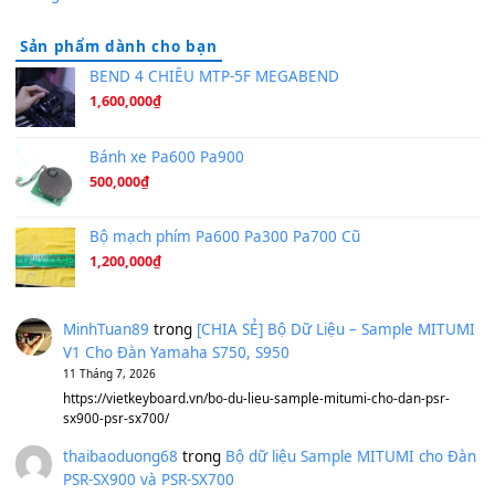
Hương Ngọc Lan
(8.251)
Tiếng Đàn Hàm Oan
(8.194)
Under Pressure
(8.164)
A Long December
(8.155)
Ta Sẽ Trở Lại
(8.155)
Ông Hoàng Bảy
(8.133)
Avenged Sevenfold - Buried Alive
(8.109)
Sản phẩm dành cho bạn
BEND 4 CHIỀU MTP-5F MEGABEND
1,600,000
₫
Bánh xe Pa600 Pa900
500,000
₫