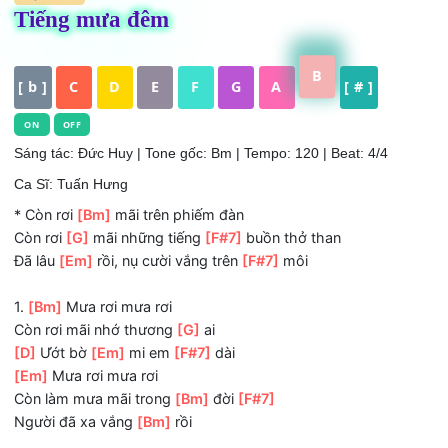
HỢP ÂM
Tiếng mưa đêm
B
[ b ]
C
D
E
F
G
A
[ # ]
ON
OFF
Sáng tác: Đức Huy
| Tone gốc: Bm | Tempo: 120 | Beat: 4/4
Ca Sĩ: Tuấn Hưng
* Còn rơi
[Bm]
mãi trên phiếm đàn
Còn rơi
[G]
mãi những tiếng
[F#7]
buồn thở than
Đã lâu
[Em]
rồi, nụ cười vắng trên
[F#7]
môi
1.
[Bm]
Mưa rơi mưa rơi
Còn rơi mãi nhớ thương
[G]
ai
[D]
Ướt bờ
[Em]
mi em
[F#7]
dài