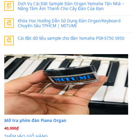
band tiếng…
MinhTuan89
trong
Lỡ làng duyên em
30 Tháng 9, 2025
Trang hợp âm chưa cập nhật sheet, bạn đợi một thời gian nhé
Khách
trong
Lỡ làng duyên em
30 Tháng 9, 2025
Cho xin sheet nhạc organ được không ạ
BÀI MỚI VIẾT
Dịch vụ cho thuê âm thanh tiệc gia đình, ban nhạc, ca s
20
Th7
Cài đặt dữ liệu cho đàn PSR-SX900 PSR-SX920 tại MIT
20
Th7
Dịch Vụ Cài Đặt Sample Đàn Organ Yamaha Tận Nhà 
07
Th7
Nâng Tầm Âm Thanh Cho Cây Đàn Của Bạn
Khóa Học Hướng Dẫn Sử Dụng Đàn Organ/Keyboard
26
Th6
Chuyên Sâu TPHCM | MITUMI