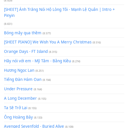
(11.359)
Có Em Đời Bỗng Vui
(9.744)
Cơn Mơ Băng Giá
(9.103)
Chờ một tiếng yêu
(8.991)
Lãng Quên Chiều Thu | Anh không muốn ra đi | Qí shí bù xiǎ
zǒu - 其实不想走
(8.929)
[SHEET] Ánh Trăng Nói Hộ Lòng Tôi - Mạnh Lệ Quân | Intro +
Pinyin
(8.651)
Bóng mây qua thềm
(8.577)
[SHEET PIANO] We Wish You A Merry Christmas
(8.516)
Orange Days - FT Island
(8.315)
Hãy nói với em - Mỹ Tâm - Bằng Kiều
(8.274)