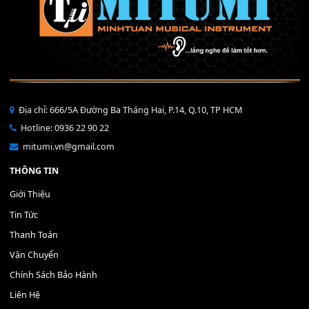
Bộ Nút Đệm Đàn Piano CASIO PX - Giá tốt nhất - Sửa tại n
400,000
₫
THÊM VÀO GIỎ HÀNG