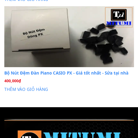
Cài đặt dữ liệu sample cho đàn Yamaha PSR-S750 S95
26
Th6
Mỡ tra phím đàn Piano Organ
40,000
₫
THÊM VÀO GIỎ HÀNG