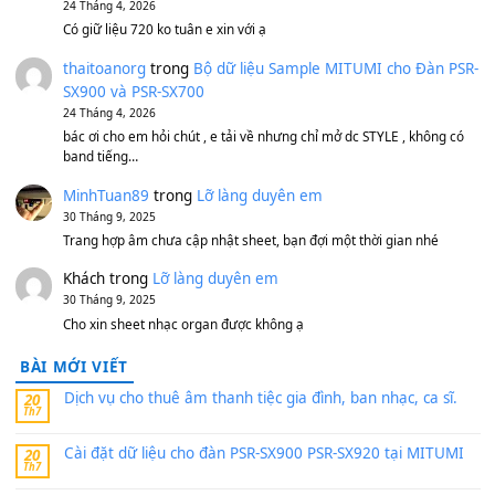
Bộ mạch phím Pa600 Pa300 Pa700 Cũ
1,200,000
₫
MinhTuan89
trong
[CHIA SẺ] Bộ Dữ Liệu – Sample MI
V1 Cho Đàn Yamaha S750, S950
11 Tháng 7, 2026
https://vietkeyboard.vn/bo-du-lieu-sample-mitumi-cho-dan-psr
sx900-psr-sx700/
thaibaoduong68
trong
Bộ dữ liệu Sample MITUMI cho
PSR-SX900 và PSR-SX700
24 Tháng 4, 2026
Có giữ liệu 720 ko tuân e xin với ạ
thaitoanorg
trong
Bộ dữ liệu Sample MITUMI cho Đàn
SX900 và PSR-SX700
24 Tháng 4, 2026
bác ơi cho em hỏi chút , e tải về nhưng chỉ mở dc STYLE , khôn