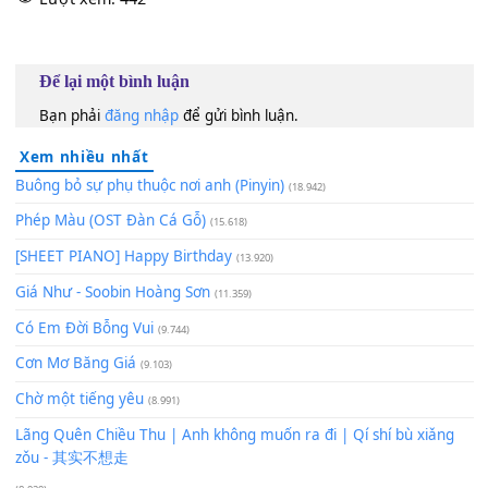
Như dĩ
[A]
vãng của cuộc tình
[D]
mình
Còn rơi
[G]
mãi không bờ
[F#7]
bến
Trong tiếng mưa
[Bm]
đêm
120
TAP
Lượt xem:
442
Để lại một bình luận
Bạn phải
đăng nhập
để gửi bình luận.
Xem nhiều nhất
Buông bỏ sự phụ thuộc nơi anh (Pinyin)
(18.942)
Phép Màu (OST Đàn Cá Gỗ)
(15.618)
[SHEET PIANO] Happy Birthday
(13.920)
Giá Như - Soobin Hoàng Sơn