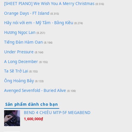
[SHEET PIANO] Happy Birthday
(13.920)
Giá Như - Soobin Hoàng Sơn
(11.359)
Có Em Đời Bỗng Vui
(9.744)
Cơn Mơ Băng Giá
(9.103)
Chờ một tiếng yêu
(8.991)
Lãng Quên Chiều Thu | Anh không muốn ra đi | Qí shí bù xiǎ
zǒu - 其实不想走
(8.929)
[SHEET] Ánh Trăng Nói Hộ Lòng Tôi - Mạnh Lệ Quân | Intro +
Pinyin
(8.651)
Bóng mây qua thềm
(8.577)
[SHEET PIANO] We Wish You A Merry Christmas
(8.516)
Orange Days - FT Island