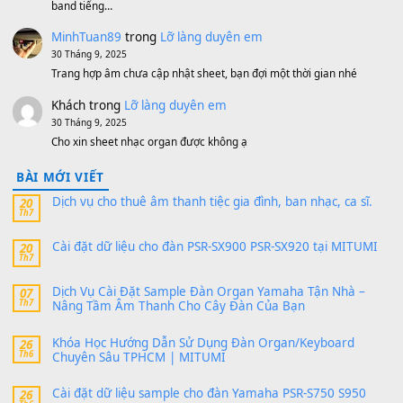
Bánh xe Pa600 Pa900
500,000
₫
Bộ mạch phím Pa600 Pa300 Pa700 Cũ
1,200,000
₫
MinhTuan89
trong
[CHIA SẺ] Bộ Dữ Liệu – Sample MI
V1 Cho Đàn Yamaha S750, S950
11 Tháng 7, 2026
https://vietkeyboard.vn/bo-du-lieu-sample-mitumi-cho-dan-psr
sx900-psr-sx700/
thaibaoduong68
trong
Bộ dữ liệu Sample MITUMI cho
PSR-SX900 và PSR-SX700
24 Tháng 4, 2026
Có giữ liệu 720 ko tuân e xin với ạ
thaitoanorg
trong
Bộ dữ liệu Sample MITUMI cho Đàn
SX900 và PSR-SX700