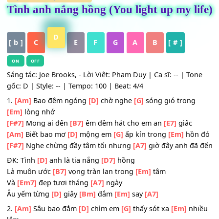
HỢP ÂM
,
Nhạc Quốc Tế
Tình anh nắng hồng (You light up my l
D
[ b ]
C
E
F
G
A
B
[ # ]
ON
OFF
Sáng tác: Joe Brooks, - Lời Việt: Phạm Duy | Ca sĩ: -- | To
gốc: D | Style: -- | Tempo: 100 | Beat: 4/4
1.
[Am]
Bao đêm ngóng
[D]
chờ nghe
[G]
sóng gió trong
[Em]
lòng nhớ
[F#7]
Mong ai đến
[B7]
êm đềm hát cho em an
[E7]
giấc
[Am]
Biết bao mơ
[D]
mộng em
[G]
ấp kín trong
[Em]
hồn
[F#7]
Nghe chừng đầy tâm tối nhưng
[A7]
giờ đây anh đ
ĐK: Tình
[D]
anh là tia nắng
[D7]
hồng
Là muôn ước
[B7]
vọng tràn lan trong
[Em]
tâm