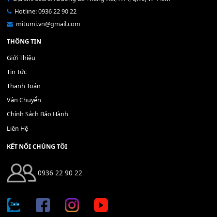
Bộ Nút Đệm Đàn Piano CASIO PX - Giá tốt nhất - Sửa tại n
400,000
₫
THÊM VÀO GIỎ HÀNG