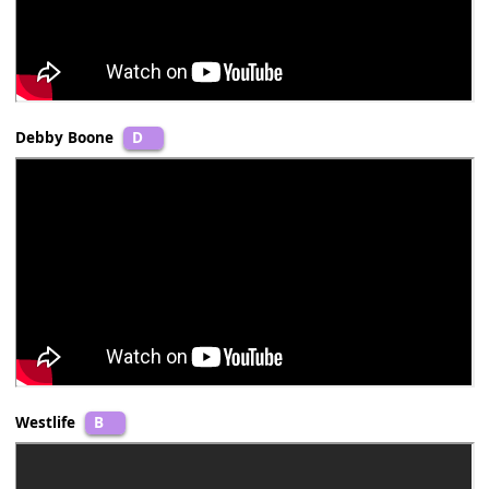
Kiều Nga
C#
Debby Boone
D