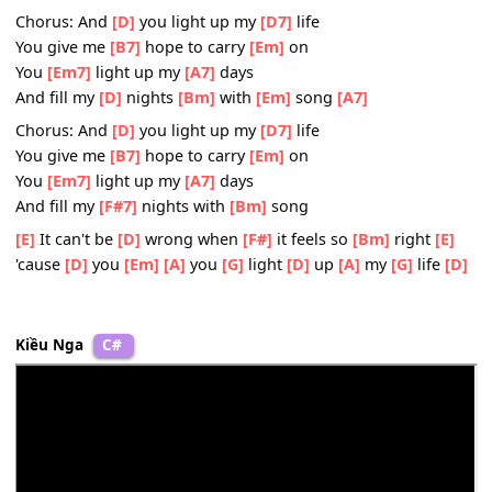
You
[Em7]
light up my
[A7]
days
And fill my
[D]
nights
[Bm]
with
[Em]
song.
[A7]
2.
[Am]
Rollin' at
[D]
sea a-
[G]
drift on the
[Em]
waters
[F#7]
could it be
[B7]
finally I'm
[Em]
turning for
[E7]
ho
[Am]
Finally a
[D]
chance to
[G]
say "Hey! I
[Em]
love you
[F#7]
Never again to
[A7]
be all alone
Chorus: And
[D]
you light up my
[D7]
life
You give me
[B7]
hope to carry
[Em]
on
You
[Em7]
light up my
[A7]
days
And fill my
[D]
nights
[Bm]
with
[Em]
song
[A7]
Chorus: And
[D]
you light up my
[D7]
life
You give me
[B7]
hope to carry
[Em]
on
You
[Em7]
light up my
[A7]
days
And fill my
[F#7]
nights with
[Bm]
song
[E]
It can't be
[D]
wrong when
[F#]
it feels so
[Bm]
right
[
'cause
[D]
you
[Em]
[A]
you
[G]
light
[D]
up
[A]
my
[G]
lif