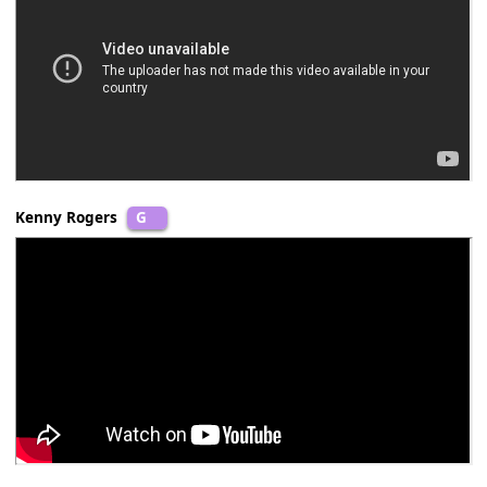
Westlife
B