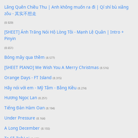
Phép Màu (OST Đàn Cá Gỗ)
(15.618)
[SHEET PIANO] Happy Birthday
(13.920)
Giá Như - Soobin Hoàng Sơn
(11.359)
Có Em Đời Bỗng Vui
(9.744)
Cơn Mơ Băng Giá
(9.103)
Chờ một tiếng yêu
(8.991)
Lãng Quên Chiều Thu | Anh không muốn ra đi | Qí shí bù xiǎ
zǒu - 其实不想走
(8.929)
[SHEET] Ánh Trăng Nói Hộ Lòng Tôi - Mạnh Lệ Quân | Intro +
Pinyin
(8.651)
Bóng mây qua thềm
(8.577)
[SHEET PIANO] We Wish You A Merry Christmas
(8.516)