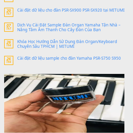
SX900 và PSR-SX700
24 Tháng 4, 2026
bác ơi cho em hỏi chút , e tải về nhưng chỉ mở dc STYLE , khôn
band tiếng…
MinhTuan89
trong
Lỡ làng duyên em
30 Tháng 9, 2025
Trang hợp âm chưa cập nhật sheet, bạn đợi một thời gian nhé
Khách
trong
Lỡ làng duyên em
30 Tháng 9, 2025
Cho xin sheet nhạc organ được không ạ
BÀI MỚI VIẾT
Dịch vụ cho thuê âm thanh tiệc gia đình, ban nhạc, ca s
20
Th7
Cài đặt dữ liệu cho đàn PSR-SX900 PSR-SX920 tại MIT
20
Th7
Dịch Vụ Cài Đặt Sample Đàn Organ Yamaha Tận Nhà 
07