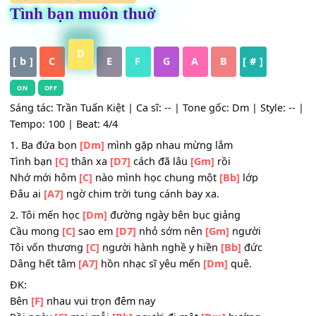
HỢP ÂM
,
Nhạc Trữ Tình
Tình bạn muôn thuở
D
[ b ]
C
E
F
G
A
B
[ # ]
ON
OFF
Sáng tác: Trần Tuấn Kiệt | Ca sĩ: -- | Tone gốc: Dm | Style:
Tempo: 100 | Beat: 4/4
1. Ba đứa bọn
[Dm]
mình gặp nhau mừng lắm
Tình bạn
[C]
thân xa
[D7]
cách đã lâu
[Gm]
rồi
Nhớ mới hôm
[C]
nào mình học chung một
[Bb]
lớp
Đâu ai
[A7]
ngờ chim trời tung cánh bay xa.
2. Tôi mến học
[Dm]
đường ngày bên bục giảng
Cầu mong
[C]
sao em
[D7]
nhỏ sớm nên
[Gm]
người
Tôi vốn thương
[C]
người hành nghề y hiền
[Bb]
đức