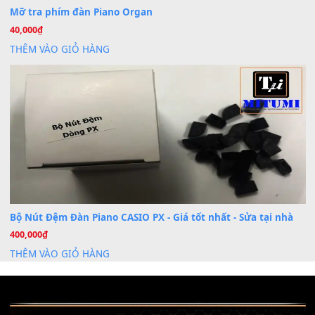
Th7
Nâng Tầm Âm Thanh Cho Cây Đàn Của Bạn
Khóa Học Hướng Dẫn Sử Dụng Đàn Organ/Keyboard
26
Th6
Chuyên Sâu TPHCM | MITUMI
Cài đặt dữ liệu sample cho đàn Yamaha PSR-S750 S95
26
Th6
Mỡ tra phím đàn Piano Organ
40,000
₫