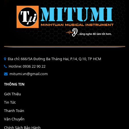
THÊM VÀO GIỎ HÀNG
Bộ Nút Đệm Đàn Piano CASIO PX - Giá tốt nhất - Sửa tại n
400,000
₫
THÊM VÀO GIỎ HÀNG