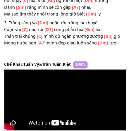
Dâng hết tâm
[A7]
hồn nhạc sĩ yêu mến
[Dm]
quê.
ĐK:
Bên
[F]
nhau vui trọn đêm nay
Rồi ngày
[C]
mai mỗi
[Bb]
người đi một
[Dm]
hướng
Đành
[Gm]
rằng mình sẽ còn gặp
[A7]
nhau
Mà sao tim thấy nhói trong lòng giờ biệt
[Dm]
ly.
3. Trăng sáng vô
[Dm]
ngần rồi trăng lại khuyết
Cuộc vui
[C]
nao rồi
[D7]
cũng phải chia
[Gm]
lìa
Thân trai chúng
[C]
mình dù ngàn phương sương
[Bb]
gi
Mong nước non
[A7]
mình đẹp giàu luôn sáng
[Dm]
tươi
Chế Kha
&
Tuấn Vỹ
&
Trần Tuấn Kiệt
C#m