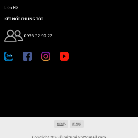
Địa chỉ: 666/5A Đường Ba Tháng Hai, P.14, Q.10, TP HCM
Hotline: 0936 22 90 22
mitumi.vn@gmail.com
THÔNG TIN
Giới Thiệu
Tin Tức
Thanh Toán