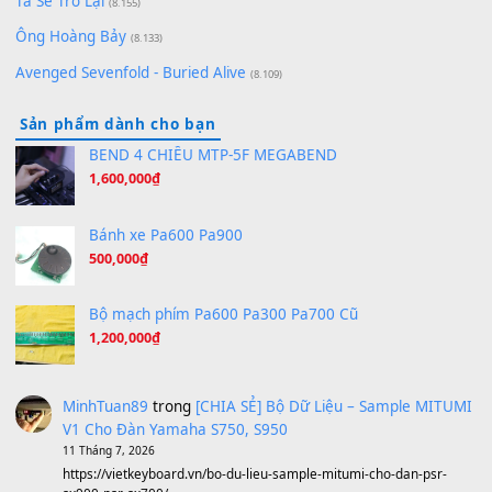
Orange Days - FT Island
(8.315)
Hãy nói với em - Mỹ Tâm - Bằng Kiều
(8.274)
Hương Ngọc Lan
(8.251)
Tiếng Đàn Hàm Oan
(8.194)
Under Pressure
(8.164)
A Long December
(8.155)
Ta Sẽ Trở Lại
(8.155)
Ông Hoàng Bảy
(8.133)
Avenged Sevenfold - Buried Alive
(8.109)
Sản phẩm dành cho bạn
BEND 4 CHIỀU MTP-5F MEGABEND
1,600,000
₫