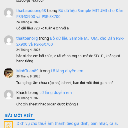
Bánh xe Pa600 Pa900
500,000
₫
Bộ mạch phím Pa600 Pa300 Pa700 Cũ
1,200,000
₫
MinhTuan89
trong
[CHIA SẺ] Bộ Dữ Liệu – Sample MI
V1 Cho Đàn Yamaha S750, S950
11 Tháng 7, 2026
https://vietkeyboard.vn/bo-du-lieu-sample-mitumi-cho-dan-psr
sx900-psr-sx700/
thaibaoduong68
trong
Bộ dữ liệu Sample MITUMI cho
PSR-SX900 và PSR-SX700
24 Tháng 4, 2026
Có giữ liệu 720 ko tuân e xin với ạ
thaitoanorg
trong
Bộ dữ liệu Sample MITUMI cho Đàn