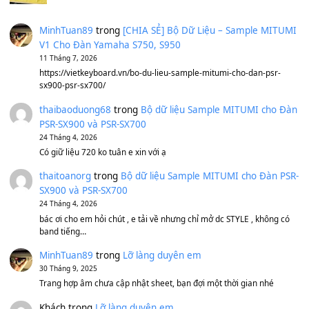
Ông Hoàng Bảy
(8.133)
Avenged Sevenfold - Buried Alive
(8.109)
Sản phẩm dành cho bạn
BEND 4 CHIỀU MTP-5F MEGABEND
1,600,000
₫
Bánh xe Pa600 Pa900
500,000
₫
Bộ mạch phím Pa600 Pa300 Pa700 Cũ
1,200,000
₫
MinhTuan89
trong
[CHIA SẺ] Bộ Dữ Liệu – Sample MI
V1 Cho Đàn Yamaha S750, S950
11 Tháng 7, 2026