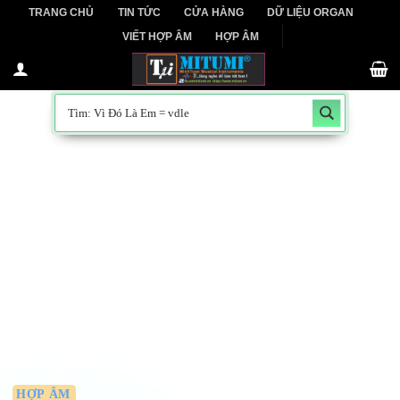
Skip
TRANG CHỦ
TIN TỨC
CỬA HÀNG
DỮ LIỆU ORGAN
to
VIẾT HỢP ÂM
HỢP ÂM
content