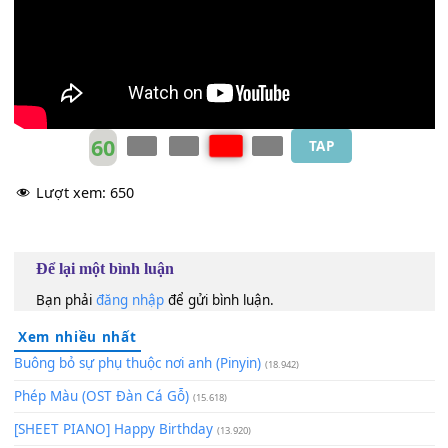
Rồi anh sẽ
[CM7]
đưa em đến nơi mà chỉ có
[Am7]
ta và l
này
Anh sẽ
[Dm7]
viết, viết bài tình ca
60
TAP
Lượt xem:
650