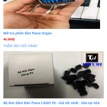
BÀI MỚI VIẾT
Dịch vụ cho thuê âm thanh tiệc gia đình, ban nhạc, ca s
20
Th7
Cài đặt dữ liệu cho đàn PSR-SX900 PSR-SX920 tại MIT
20
Th7
Dịch Vụ Cài Đặt Sample Đàn Organ Yamaha Tận Nhà 
07
Th7
Nâng Tầm Âm Thanh Cho Cây Đàn Của Bạn
Khóa Học Hướng Dẫn Sử Dụng Đàn Organ/Keyboard
26
Th6
Chuyên Sâu TPHCM | MITUMI
Cài đặt dữ liệu sample cho đàn Yamaha PSR-S750 S95
26
Th6