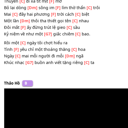
Chờ làn gió
[F]
đưa mây đến tìm
[C]
trăng
Cuộc tình đi
[Dm]
qua như sông rẽ đôi
[G]
bờ
Thuyền rời bến
[Dm]
mơ dập dìu sóng
[G]
đưa.
Thuyền
[C]
đi xa tít mịt
[F]
mờ
Bỏ lại dòng
[Dm]
sông im
[F]
lìm thờ thẩn
[C]
trôi
Mai
[C]
đây hai phương
[F]
trời cách
[C]
biệt
Một lần
[Dm]
thôi tha thiết gọi tên
[C]
nhau
Đôi mắt
[F]
ấy đừng trút lệ gieo
[C]
sầu
Kỷ niệm về như một
[G7]
giấc chiêm
[C]
bao.
Rồi một
[C]
ngày tôi chợt hiểu ra
Tình
[F]
yêu chỉ một thoáng thăng
[C]
hoa
Ngày
[C]
mai mỗi người đi mỗi
[Dm]
ngã
Khúc nhạc
[G7]
buồn anh viết tặng riêng
[C]
ta
Thảo Hồ
B