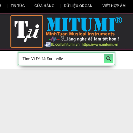
NG CHỦ
TIN TỨC
CỬA HÀNG
DỮ LIỆU ORGAN
V