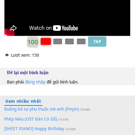
Thúy Hằng
Bm