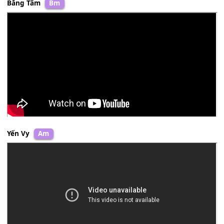
Băng Tâm
Bm