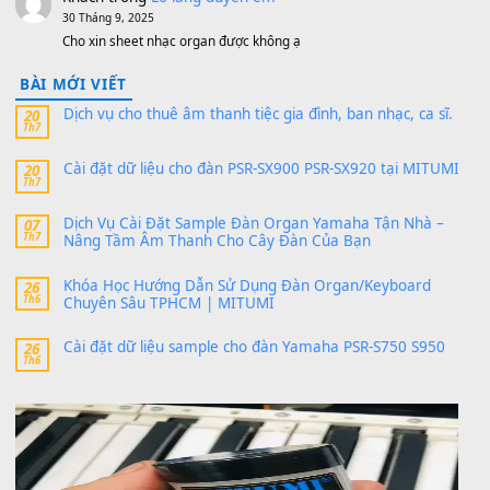
MinhTuan89
trong
[CHIA SẺ] Bộ Dữ Liệu – Sample MI
V1 Cho Đàn Yamaha S750, S950
11 Tháng 7, 2026
https://vietkeyboard.vn/bo-du-lieu-sample-mitumi-cho-dan-psr
sx900-psr-sx700/
thaibaoduong68
trong
Bộ dữ liệu Sample MITUMI cho
PSR-SX900 và PSR-SX700
24 Tháng 4, 2026
Có giữ liệu 720 ko tuân e xin với ạ
thaitoanorg
trong
Bộ dữ liệu Sample MITUMI cho Đàn
SX900 và PSR-SX700
24 Tháng 4, 2026
bác ơi cho em hỏi chút , e tải về nhưng chỉ mở dc STYLE , khôn
band tiếng…
MinhTuan89
trong
Lỡ làng duyên em
30 Tháng 9, 2025