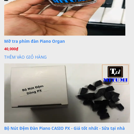
Trang hợp âm chưa cập nhật sheet, bạn đợi một thời gian nhé
Khách
trong
Lỡ làng duyên em
30 Tháng 9, 2025
Cho xin sheet nhạc organ được không ạ
BÀI MỚI VIẾT
Dịch vụ cho thuê âm thanh tiệc gia đình, ban nhạc, ca s
20
Th7
Cài đặt dữ liệu cho đàn PSR-SX900 PSR-SX920 tại MIT
20
Th7
Dịch Vụ Cài Đặt Sample Đàn Organ Yamaha Tận Nhà 
07
Th7
Nâng Tầm Âm Thanh Cho Cây Đàn Của Bạn
Khóa Học Hướng Dẫn Sử Dụng Đàn Organ/Keyboard
26
Th6
Chuyên Sâu TPHCM | MITUMI
Cài đặt dữ liệu sample cho đàn Yamaha PSR-S750 S95
26
Th6