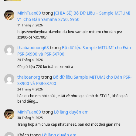
Under Pressure
(8.164)
A Long December
(8.155)
Ta Sẽ Trở Lại
(8.155)
Ông Hoàng Bảy
(8.133)
Avenged Sevenfold - Buried Alive
(8.109)
Sản phẩm dành cho bạn
BEND 4 CHIỀU MTP-5F MEGABEND
1,600,000
₫
Bánh xe Pa600 Pa900
500,000
₫
Bộ mạch phím Pa600 Pa300 Pa700 Cũ
1,200,000
₫