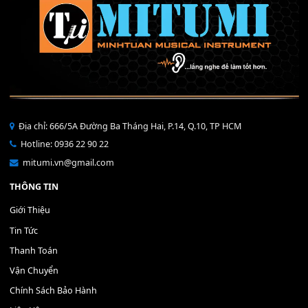
Bộ Nút Đệm Đàn Piano CASIO PX - Giá tốt nhất - Sửa tại n
400,000
₫
THÊM VÀO GIỎ HÀNG