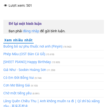
Đôi
[C#]
cánh tay không đo
[F#]
hết cuộc đời
Xin
[D#m]
mãi lênh đênh để nụ
[F7]
hôn ngất ngây
Hãy xua tan đau thương hôm qua
Tươi sáng trong tương
[A#m]
lai.
120
TAP
Lượt xem:
501
Để lại một bình luận
Bạn phải
đăng nhập
để gửi bình luận.
Xem nhiều nhất
Buông bỏ sự phụ thuộc nơi anh (Pinyin)
(18.942)
Phép Màu (OST Đàn Cá Gỗ)
(15.618)
[SHEET PIANO] Happy Birthday
(13.920)