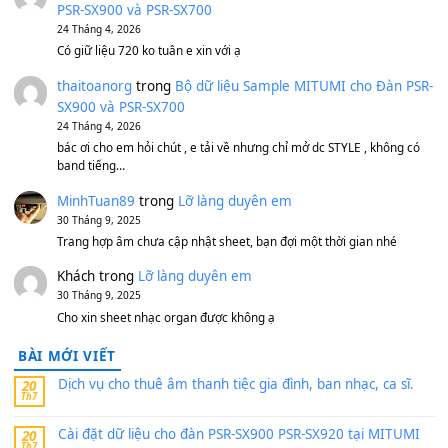
500,000
₫
Bộ mạch phím Pa600 Pa300 Pa700 Cũ
1,200,000
₫
MinhTuan89
trong
[CHIA SẺ] Bộ Dữ Liệu – Sample MI
V1 Cho Đàn Yamaha S750, S950
11 Tháng 7, 2026
https://vietkeyboard.vn/bo-du-lieu-sample-mitumi-cho-dan-psr
sx900-psr-sx700/
thaibaoduong68
trong
Bộ dữ liệu Sample MITUMI cho
PSR-SX900 và PSR-SX700
24 Tháng 4, 2026
Có giữ liệu 720 ko tuân e xin với ạ
thaitoanorg
trong
Bộ dữ liệu Sample MITUMI cho Đàn
SX900 và PSR-SX700
24 Tháng 4, 2026