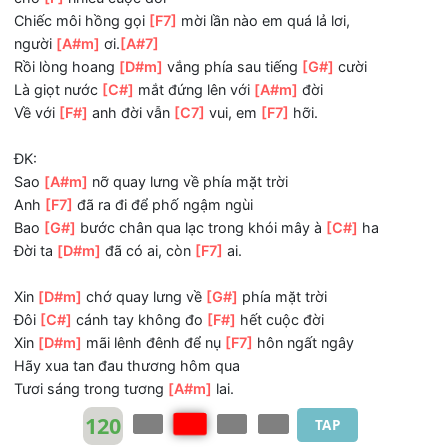
Còn có
[F#]
ai về với
[C7]
ta đêm
[F7]
nay.
2. Nghĩ suy về một
[A#m]
người để lòng ta biết xót xa
cho
[F]
nhiều cuộc đời
Chiếc môi hồng gọi
[F7]
mời lần nào em quá lả lơi,
người
[A#m]
ơi.
[A#7]
Rồi lòng hoang
[D#m]
vắng phía sau tiếng
[G#]
cười
Là giọt nước
[C#]
mắt đứng lên với
[A#m]
đời
Về với
[F#]
anh đời vẫn
[C7]
vui, em
[F7]
hỡi.
ĐK:
Sao
[A#m]
nỡ quay lưng về phía mặt trời
Anh
[F7]
đã ra đi để phố ngậm ngùi
Bao
[G#]
bước chân qua lạc trong khói mây à
[C#]
ha
Đời ta
[D#m]
đã có ai, còn
[F7]
ai.
Xin
[D#m]
chớ quay lưng về
[G#]
phía mặt trời