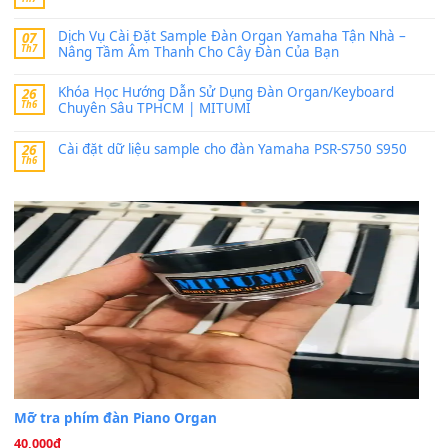
bác ơi cho em hỏi chút , e tải về nhưng chỉ mở dc STYLE , khôn
band tiếng…
MinhTuan89
trong
Lỡ làng duyên em
30 Tháng 9, 2025
Trang hợp âm chưa cập nhật sheet, bạn đợi một thời gian nhé
Khách
trong
Lỡ làng duyên em
30 Tháng 9, 2025
Cho xin sheet nhạc organ được không ạ
BÀI MỚI VIẾT
Dịch vụ cho thuê âm thanh tiệc gia đình, ban nhạc, ca s
20
Th7
Cài đặt dữ liệu cho đàn PSR-SX900 PSR-SX920 tại MIT
20
Th7
Dịch Vụ Cài Đặt Sample Đàn Organ Yamaha Tận Nhà 
07
Th7
Nâng Tầm Âm Thanh Cho Cây Đàn Của Bạn