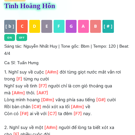
HỢP ÂM
Tình Hoàng Hôn
[ b ]
C
D
E
F
G
A
B
[ # ]
ON
OFF
Sáng tác: Nguyễn Nhất Huy
| Tone gốc: Bbm | Tempo: 120 | B
4/4
Ca Sĩ: Tuấn Hưng
1. Nghĩ suy về cuộc
[A#m]
đời từng giọt nước mắt vẫn rơi
trong
[F]
từng nụ cười
Nghĩ suy về tình
[F7]
người chỉ là cơn gió thoáng qua
mà
[A#m]
thôi.
[A#7]
Lòng mình hoang
[D#m]
vắng phía sau tiếng
[G#]
cười
Rồi bàn chân
[C#]
mỏi xót xa lối
[A#m]
về