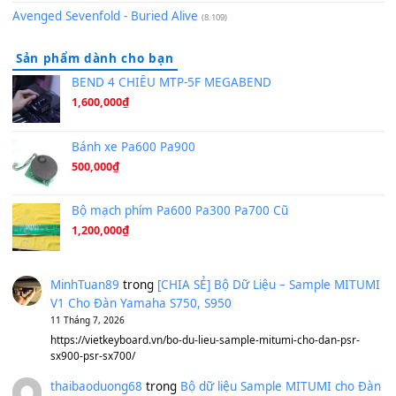
Hãy nói với em - Mỹ Tâm - Bằng Kiều
(8.274)
Hương Ngọc Lan
(8.251)
Tiếng Đàn Hàm Oan
(8.194)
Under Pressure
(8.164)
A Long December
(8.155)
Ta Sẽ Trở Lại
(8.155)
Ông Hoàng Bảy
(8.133)
Avenged Sevenfold - Buried Alive
(8.109)
Sản phẩm dành cho bạn
BEND 4 CHIỀU MTP-5F MEGABEND
1,600,000
₫
Bánh xe Pa600 Pa900