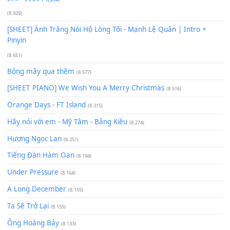
Giá Như - Soobin Hoàng Sơn
(11.359)
Có Em Đời Bỗng Vui
(9.744)
Cơn Mơ Băng Giá
(9.103)
Chờ một tiếng yêu
(8.991)
Lãng Quên Chiều Thu | Anh không muốn ra đi | Qí shí bù xiǎ
zǒu - 其实不想走
(8.929)
[SHEET] Ánh Trăng Nói Hộ Lòng Tôi - Mạnh Lệ Quân | Intro +
Pinyin
(8.651)
Bóng mây qua thềm
(8.577)
[SHEET PIANO] We Wish You A Merry Christmas
(8.516)
Orange Days - FT Island
(8.315)