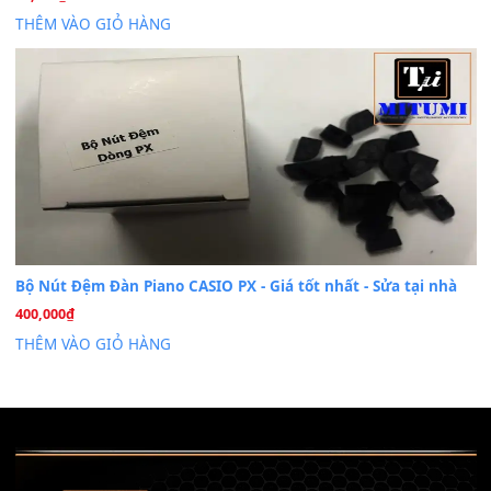
Khóa Học Hướng Dẫn Sử Dụng Đàn Organ/Keyboard
26
Th6
Chuyên Sâu TPHCM | MITUMI
Cài đặt dữ liệu sample cho đàn Yamaha PSR-S750 S95
26
Th6
Mỡ tra phím đàn Piano Organ
40,000
₫
THÊM VÀO GIỎ HÀNG