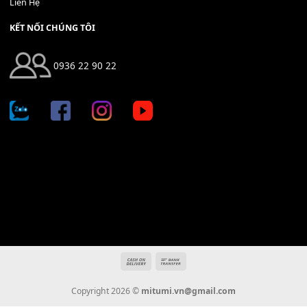
Địa chỉ: 666/5A Đường Ba Tháng Hai, P.14, Q.10, TP HCM
Hotline: 0936 22 90 22
mitumi.vn@gmail.com
THÔNG TIN
Giới Thiệu
Tin Tức
Thanh Toán
Vận Chuyển