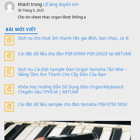
sx900-psr-sx700/
thaibaoduong68
trong
Bộ dữ liệu Sample MITUMI cho
PSR-SX900 và PSR-SX700
24 Tháng 4, 2026
Có giữ liệu 720 ko tuân e xin với ạ
thaitoanorg
trong
Bộ dữ liệu Sample MITUMI cho Đàn
SX900 và PSR-SX700
24 Tháng 4, 2026
bác ơi cho em hỏi chút , e tải về nhưng chỉ mở dc STYLE , khôn
band tiếng…
MinhTuan89
trong
Lỡ làng duyên em
30 Tháng 9, 2025
Trang hợp âm chưa cập nhật sheet, bạn đợi một thời gian nhé
Khách
trong
Lỡ làng duyên em
30 Tháng 9, 2025
Cho xin sheet nhạc organ được không ạ