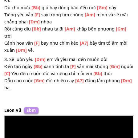
Gió chiều nhẹ
[Bb]
bay vờn mái
[F]
tóc xõa ngang
[Gm]
v
[C]
Em hé môi cười và hứa sẽ mãi bên
[Bb]
tôi
Đến khi bạc
[Gm]
đầu tình ta
[A7]
vẫn mãi bên
[Dm]
nhau
ĐK:
Dù cho mưa
[Bb]
gió hay dông bão đến nơi
[Gm]
này
Tiếng yêu vẫn
[F]
say trong tim chúng
[Am]
mình và sẽ m
chẳng phai
[Dm]
nhòa
Rồi cùng dìu
[Bb]
nhau ta đi
[Am]
khắp bốn phương
[Gm
trời
Cánh hoa vẫn
[F]
bay như chim kéo
[A7]
bầy tìm tổ ấm m
xuân
[Dm]
về.
3. Sẽ luôn yêu
[Dm]
em và yêu mãi đến muôn đời
Đến tận ngày
[Bb]
xanh tình ta
[F]
vẫn mãi không
[Gm]
n
[C]
Yêu đến muôn đời và riêng chỉ mỗi em
[Bb]
thôi
Dẫu cho cuộc
[Gm]
đời nhiều cay
[A7]
đắng lắm phong
[
ba.