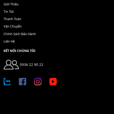
400,000
₫
THÊM VÀO GIỎ HÀNG
Địa chỉ: 666/5A Đường Ba Tháng Hai, P.14, Q.10, TP HCM
Hotline: 0936 22 90 22
mitumi.vn@gmail.com