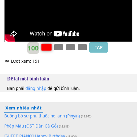
Leon Vũ
Ebm
100
TAP
Lượt xem:
151
Để lại một bình luận