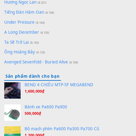
[SHEET] Ánh Trăng Nói Hộ Lòng Tôi - Mạnh Lệ Quân | Intro +
Pinyin
(8.651)
Bóng mây qua thềm
(8.577)
[SHEET PIANO] We Wish You A Merry Christmas
(8.516)
Orange Days - FT Island
(8.315)
Hãy nói với em - Mỹ Tâm - Bằng Kiều
(8.274)
Hương Ngọc Lan
(8.251)
Tiếng Đàn Hàm Oan
(8.194)
Under Pressure
(8.164)
A Long December
(8.155)
Ta Sẽ Trở Lại
(8.155)
Ông Hoàng Bảy
(8.133)