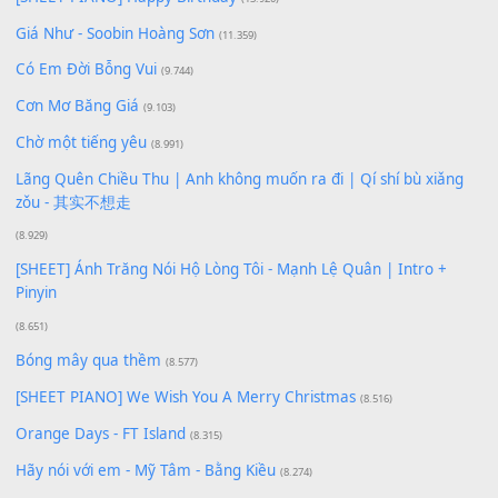
Bạn phải
đăng nhập
để gửi bình luận.
Xem nhiều nhất
Buông bỏ sự phụ thuộc nơi anh (Pinyin)
(18.942)
Phép Màu (OST Đàn Cá Gỗ)
(15.618)
[SHEET PIANO] Happy Birthday
(13.920)
Giá Như - Soobin Hoàng Sơn
(11.359)
Có Em Đời Bỗng Vui
(9.744)
Cơn Mơ Băng Giá
(9.103)
Chờ một tiếng yêu
(8.991)
Lãng Quên Chiều Thu | Anh không muốn ra đi | Qí shí bù xiǎ
zǒu - 其实不想走
(8.929)