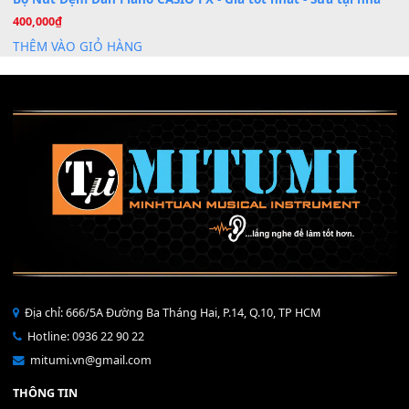
Mỡ tra phím đàn Piano Organ
40,000
₫
THÊM VÀO GIỎ HÀNG
Bộ Nút Đệm Đàn Piano CASIO PX - Giá tốt nhất - Sửa tại n