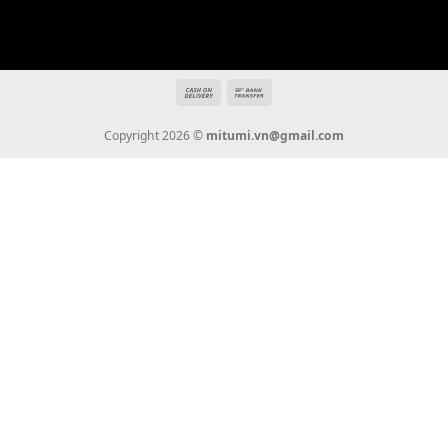
THÔNG TIN
Giới Thiệu
Tin Tức
Thanh Toán
Vận Chuyển
Chính Sách Bảo Hành
Liên Hệ
KẾT NỐI CHÚNG TÔI
0936 22 90 22