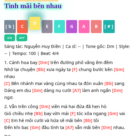
HỢP ÂM
,
Nhạc Trữ Tình
Tình mãi bên nhau
D
[ b ]
C
E
F
G
A
B
[ # ]
ON
OFF
Sáng tác: Nguyễn Huy Điền | Ca sĩ: -- | Tone gốc: Dm | St
-- | Tempo: 100 | Beat: 4/4
1. Cánh hoa bay
[Dm]
trên đường phố vắng êm đềm
Nhớ lại chuyện
[Bb]
xưa ngày ta
[F]
chung bước bên
[Gm
nhau
[C]
Bên nhánh mai vàng cùng nhau ta đón xuân
[Bb]
san
Dáng em dịu
[Gm]
dàng nụ cười
[A7]
làm anh ngẩn
[Dm
ngơ.
2. Vẫn trên công
[Dm]
viên mà hai đứa đã hẹn hò