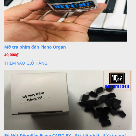
BÀI MỚI VIẾT
Dịch vụ cho thuê âm thanh tiệc gia đình, ban nhạc, ca s
20
Th7
Cài đặt dữ liệu cho đàn PSR-SX900 PSR-SX920 tại MIT
20
Th7
Dịch Vụ Cài Đặt Sample Đàn Organ Yamaha Tận Nhà 
07
Th7
Nâng Tầm Âm Thanh Cho Cây Đàn Của Bạn
Khóa Học Hướng Dẫn Sử Dụng Đàn Organ/Keyboard
26
Th6
Chuyên Sâu TPHCM | MITUMI
Cài đặt dữ liệu sample cho đàn Yamaha PSR-S750 S95
26
Th6