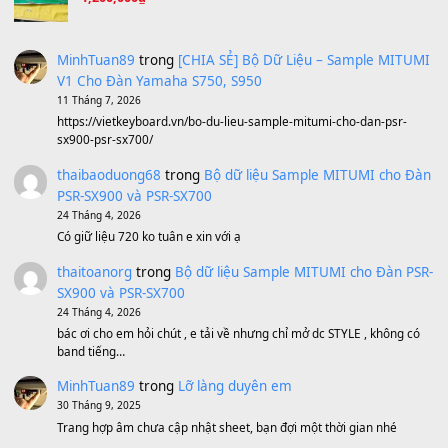
Avenged Sevenfold - Buried Alive
(8.109)
Sản phẩm dành cho bạn
BEND 4 CHIỀU MTP-5F MEGABEND
1,600,000
₫
Bánh xe Pa600 Pa900
500,000
₫
Bộ mạch phím Pa600 Pa300 Pa700 Cũ
1,200,000
₫
MinhTuan89
trong
[CHIA SẺ] Bộ Dữ Liệu – Sample MI
V1 Cho Đàn Yamaha S750, S950
11 Tháng 7, 2026
https://vietkeyboard.vn/bo-du-lieu-sample-mitumi-cho-dan-psr