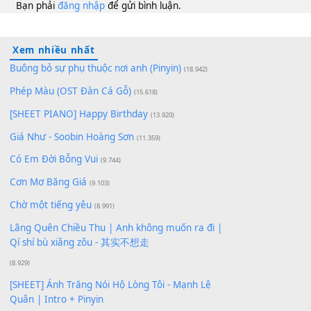
10
Lượt xem:
226
Để lại một bình luận
Bạn phải
đăng nhập
để gửi bình luận.
Xem nhiều nhất
Buông bỏ sự phụ thuộc nơi anh (Pinyin)
(18.942)
Phép Màu (OST Đàn Cá Gỗ)
(15.618)
[SHEET PIANO] Happy Birthday
(13.920)
Giá Như - Soobin Hoàng Sơn
(11.359)