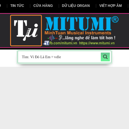
NG CHỦ
TIN TỨC
CỬA HÀNG
DỮ LIỆU ORGAN
V