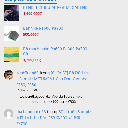
Hương Ngọc Lan
(8.251)
Tiếng Đàn Hàm Oan
(8.194)
Under Pressure
(8.164)
A Long December
(8.155)
Ta Sẽ Trở Lại
(8.155)
Ông Hoàng Bảy
(8.133)
Avenged Sevenfold - Buried Alive
(8.109)
Sản phẩm dành cho bạn
BEND 4 CHIỀU MTP-5F MEGABEND
1,600,000
₫
Bánh xe Pa600 Pa900
500,000
₫