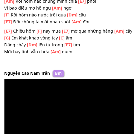
Yêu như
[F]
thể không cách nào đổi
[G]
thay
Bằng con
[E7]
tim chân thành không lừa
[Am]
dối
Suốt đời
[E7]
này chỉ yêu có anh
[Am]
thôi.
[Am]
Rồi hôm nào chúng mình chia
[E7]
phôi
Vì bao điều mơ hồ ngu
[Am]
ngơ
[F]
Rồi hôm nào nước trôi qua
[Dm]
cầu
[E7]
Đôi chúng ta mất nhau suốt
[Am]
đời.
[E7]
Chiều hôm
[F]
nay mưa
[E7]
mờ qua những hàng
[A
[G]
Em khát khao vòng tay
[C]
ấm
Dâng cháy
[Dm]
lên từ trong
[E7]
tim
Mới hay tình vẫn chưa
[Am]
quên.
Nguyễn Cao Nam Trân
Bm