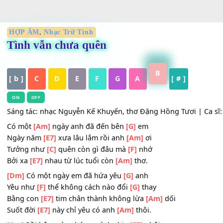
HỢP ÂM
,
Nhạc Trữ Tình
Tình vẫn chưa quên
B
[ b ]
C
D
E
F
G
A
[ # ]
ON
OFF
Sáng tác: nhạc Nguyễn Kế Khuyến, thơ Đặng Hồng Tươi | Ca
Có một
[Am]
ngày anh đã đến bên
[G]
em
Ngày năm
[E7]
xưa lâu lắm rồi anh
[Am]
ơi
Tưởng như
[C]
quên còn gì đâu mà
[F]
nhớ
Bởi xa
[E7]
nhau từ lúc tuổi còn
[Am]
thơ.
[Dm]
Có một ngày em đã hứa yêu
[G]
anh