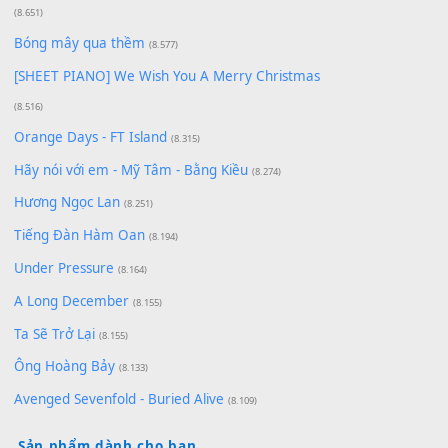
Có Em Đời Bỗng Vui
(9.744)
Cơn Mơ Băng Giá
(9.103)
Chờ một tiếng yêu
(8.991)
Lãng Quên Chiều Thu | Anh không muốn ra đi |
Qí shí bù xiǎng zǒu - 其实不想走
(8.929)
[SHEET] Ánh Trăng Nói Hộ Lòng Tôi - Mạnh Lệ
Quân | Intro + Pinyin
(8.651)
Bóng mây qua thềm
(8.577)
[SHEET PIANO] We Wish You A Merry Christmas
(8.516)
Orange Days - FT Island
(8.315)
Hãy nói với em - Mỹ Tâm - Bằng Kiều
(8.274)