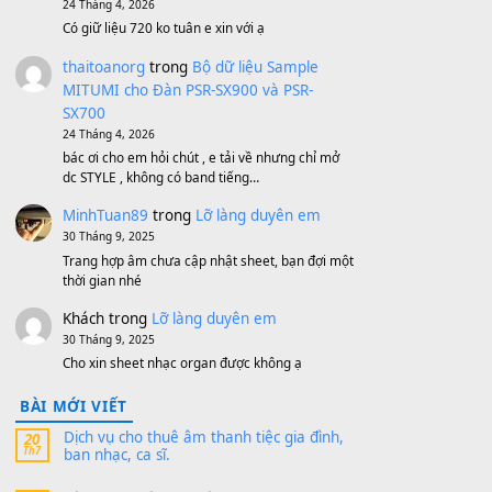
Bộ mạch phím Pa600 Pa300 Pa700
Cũ
1,200,000
₫
MinhTuan89
trong
[CHIA SẺ] Bộ Dữ Liệu
– Sample MITUMI V1 Cho Đàn Yamaha
S750, S950
11 Tháng 7, 2026
https://vietkeyboard.vn/bo-du-lieu-sample-
mitumi-cho-dan-psr-sx900-psr-sx700/
thaibaoduong68
trong
Bộ dữ liệu Sample
MITUMI cho Đàn PSR-SX900 và PSR-
SX700
24 Tháng 4, 2026
Có giữ liệu 720 ko tuân e xin với ạ
thaitoanorg
trong
Bộ dữ liệu Sample
MITUMI cho Đàn PSR-SX900 và PSR-