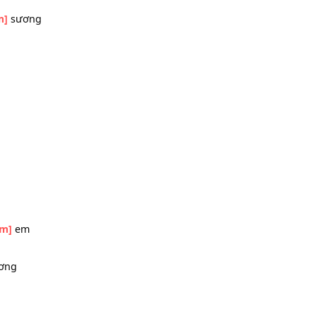
n
nh
[Dm]
yêu
iọt
[Dm]
sương
ời
năm
i
ần