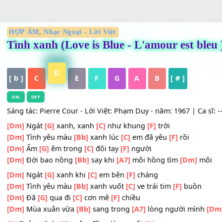
HỢP ÂM
,
Nhạc Ngoại - Lời Việt
Tình xanh (Love is Blue - L'amour est b
D
[ b ]
C
E
F
G
A
B
[ # ]
ON
OFF
Sáng tác: Pierre Cour - Lời Việt: Phạm Duy - năm: 1967 | C
[Dm]
Ngát
[G]
xanh, xanh
[C]
như khung
[F]
trời
[Dm]
Tình yêu màu
[Bb]
xanh lúc
[C]
em đã yêu
[F]
rồi
[Dm]
Ấm
[G]
êm trong
[C]
đôi tay
[F]
người
[Dm]
Đời bao nồng
[Bb]
say khi
[A7]
môi hồng tìm
[Dm]
[Dm]
Ngát
[G]
xanh khi
[C]
em bên
[F]
chàng