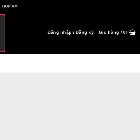
IẾT HỢP ÂM
HỢP ÂM
Đăng nhập / Đăng ký