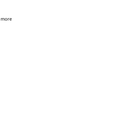
Dm]
more
y
[Dm]
more
d