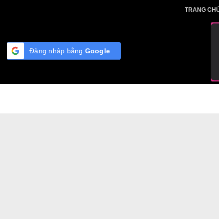
Skip
TRA
to
content
Đăng nhập bằng
Google