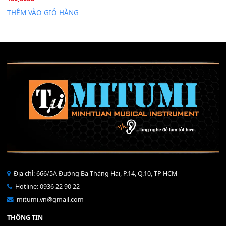
Mỡ tra phím đàn Piano Organ
40,000
₫
THÊM VÀO GIỎ HÀNG