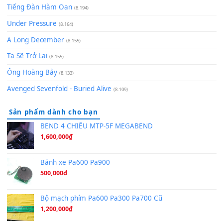
(8.929)
[SHEET] Ánh Trăng Nói Hộ Lòng Tôi - Mạnh Lệ Quân | Intro +
Pinyin
(8.651)
Bóng mây qua thềm
(8.577)
[SHEET PIANO] We Wish You A Merry Christmas
(8.516)
Orange Days - FT Island
(8.315)
Hãy nói với em - Mỹ Tâm - Bằng Kiều
(8.274)
Hương Ngọc Lan
(8.251)
Tiếng Đàn Hàm Oan
(8.194)
Under Pressure
(8.164)
A Long December
(8.155)
Ta Sẽ Trở Lại
(8.155)