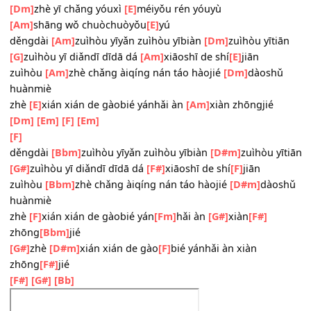
yěxǔ nǐ
[Dm]
cóng bùzàihū
[E]
péi wǒ tiào wán
[Am]
zuìhò
zhè zhī wǔ
[Dm]
dāng měi yītiān
[Am]
bùnéng jiéshù wǒ
[Bm]
àizhe n
[E]
duō xīn
[Am]
kǔ
[Dm]
mòshēng de wèn jù
[G]
zǒng shì láibují
[C]
dàitì wǒ de
[F]
bù'ān zhāojí
[Dm]
zhè yī chǎng yóuxì
[E]
méiyǒu rén yóuyù
[Am]
shāng wǒ chuòchuòyǒu
[E]
yú
děngdài
[Am]
zuìhòu yīyǎn zuìhòu yībiàn
[Dm]
zuìhòu yīti
[G]
zuìhòu yī diǎndī dīdā dá
[Am]
xiāoshī de shí
[E]
jiān
zuìhòu
[Am]
zhè chǎng àiqíng nán táo hàojié
[Dm]
dàosh
huànmiè
zhè
[E]
xián xián de gàobié yánhǎi àn
[Am]
xiàn zhōngjié
[Dm]
[Em]
[F]
[Em]
[F]
děngdài
[Bbm]
zuìhòu yīyǎn zuìhòu yībiàn
[D#m]
zuìhòu y
[G#]
zuìhòu yī diǎndī dīdā dá
[F#]
xiāoshī de shí
[F]
jiān
zuìhòu
[Bbm]
zhè chǎng àiqíng nán táo hàojié
[D#m]
dào