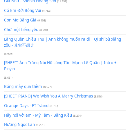
Để lại một bình luận
Bạn phải
đăng nhập
để gửi bình luận.
Xem nhiều nhất
Buông bỏ sự phụ thuộc nơi anh (Pinyin)
(18.942)
Phép Màu (OST Đàn Cá Gỗ)
(15.618)
[SHEET PIANO] Happy Birthday
(13.920)
Giá Như - Soobin Hoàng Sơn
(11.359)
Có Em Đời Bỗng Vui
(9.744)
Cơn Mơ Băng Giá
(9.103)
Chờ một tiếng yêu
(8.991)
Lãng Quên Chiều Thu | Anh không muốn ra đi | Qí shí bù xiǎ
zǒu - 其实不想走