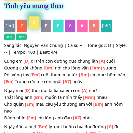
HỢP ÂM
,
Nhạc Trẻ
Tình yêu mang theo
D
[ b ]
C
E
F
G
A
B
[ # ]
ON
OFF
Sáng tác: Nguyễn Văn Chung | Ca sĩ: -- | Tone gốc: D | St
-- | Tempo: 100 | Beat: 4/4
Cùng em
[D]
đi trên con đường xưa chung lần
[A]
cuối
Gượng cười không
[Bm]
nói cho lòng vấn
[F#m]
vương
Rời vòng tay
[Em]
cuối thơm mùi tóc
[Bm]
em như hôm 
[Em]
Trong cơn mê còn ngất
[A7]
ngây
Ngày mai
[D]
thôi đôi ta lìa xa em còn
[A]
nhớ
Thật lòng anh
[Bm]
muốn ta nhìn thấy
[F#m]
nhau
Chớ quên
[Em]
mau câu yêu thương em với
[Bm]
anh h