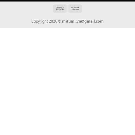
THÔNG TIN
Giới Thiệu
Tin Tức
Thanh Toán
Vận Chuyển
Chính Sách Bảo Hành
Liên Hệ
KẾT NỐI CHÚNG TÔI
0936 22 90 22