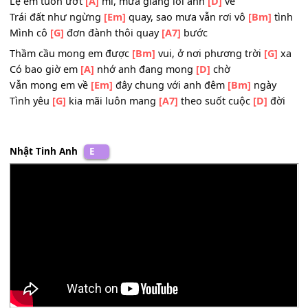
nào
Đành nhìn
[Em]
em lòng anh đau
[A7]
nhói
Ngày đôi ta biệt
[Bm]
ly, giọt buồn chia đôi đường
[G]
đi
Lệ em tuôn ướt
[A]
mi, mưa giăng lối anh
[D]
về
Trái đất như ngừng
[Em]
quay, sao mưa vẫn rơi vô
[Bm]
t
Mình cô
[G]
đơn đành thôi quay
[A7]
bước
Thầm cầu mong em được
[Bm]
vui, ở nơi phương trời
[G
Có bao giờ em
[A]
nhớ anh đang mong
[D]
chờ
Vẫn mong em về
[Em]
đây chung với anh đêm
[Bm]
ngày
Tình yêu
[G]
kia mãi luôn mang
[A7]
theo suốt cuộc
[D]
đ
Nhật Tinh Anh
E