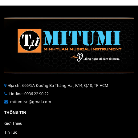
Mỡ tra phím đàn Piano Organ
40,000
₫
THÊM VÀO GIỎ HÀNG
Bộ Nút Đệm Đàn Piano CASIO PX - Giá tốt nhất - Sửa tại n