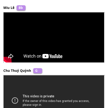
Miu Lê
Bb