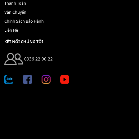
400,000
₫
THÊM VÀO GIỎ HÀNG
Địa chỉ: 666/5A Đường Ba Tháng Hai, P.14, Q.10, TP HCM
Hotline: 0936 22 90 22
mitumi.vn@gmail.com