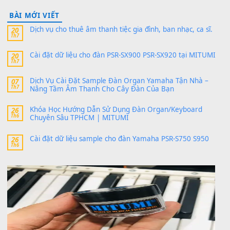
thaibaoduong68
trong
Bộ dữ liệu Sample MITUMI cho
PSR-SX900 và PSR-SX700
24 Tháng 4, 2026
Có giữ liệu 720 ko tuân e xin với ạ
thaitoanorg
trong
Bộ dữ liệu Sample MITUMI cho Đàn
SX900 và PSR-SX700
24 Tháng 4, 2026
bác ơi cho em hỏi chút , e tải về nhưng chỉ mở dc STYLE , khôn
band tiếng…
MinhTuan89
trong
Lỡ làng duyên em
30 Tháng 9, 2025
Trang hợp âm chưa cập nhật sheet, bạn đợi một thời gian nhé
Khách
trong
Lỡ làng duyên em
30 Tháng 9, 2025
Cho xin sheet nhạc organ được không ạ
BÀI MỚI VIẾT