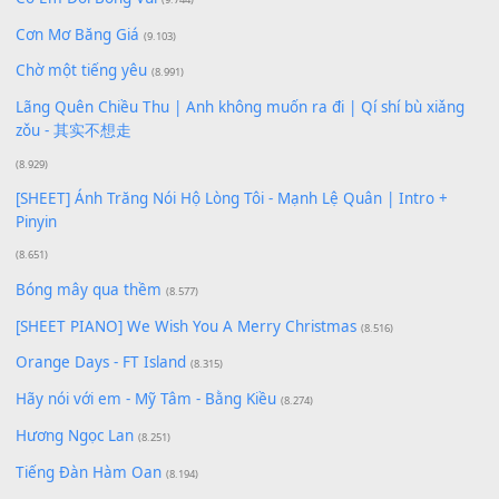
Bạn phải
đăng nhập
để gửi bình luận.
Xem nhiều nhất
Buông bỏ sự phụ thuộc nơi anh (Pinyin)
(18.942)
Phép Màu (OST Đàn Cá Gỗ)
(15.618)
[SHEET PIANO] Happy Birthday
(13.920)
Giá Như - Soobin Hoàng Sơn
(11.359)
Có Em Đời Bỗng Vui
(9.744)
Cơn Mơ Băng Giá
(9.103)
Chờ một tiếng yêu
(8.991)
Lãng Quên Chiều Thu | Anh không muốn ra đi | Qí shí bù xiǎ
zǒu - 其实不想走
(8.929)
[SHEET] Ánh Trăng Nói Hộ Lòng Tôi - Mạnh Lệ Quân | Intro +