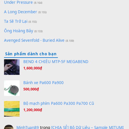
Pinyin
(8.651)
Bóng mây qua thềm
(8.577)
[SHEET PIANO] We Wish You A Merry Christmas
(8.516)
Orange Days - FT Island
(8.315)
Hãy nói với em - Mỹ Tâm - Bằng Kiều
(8.274)
Hương Ngọc Lan
(8.251)
Tiếng Đàn Hàm Oan
(8.194)
Under Pressure
(8.164)
A Long December
(8.155)
Ta Sẽ Trở Lại
(8.155)
Ông Hoàng Bảy
(8.133)