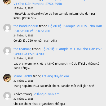
Avenged Sevenfold - Buried Alive
(8.109)
Sản phẩm dành cho bạn
BEND 4 CHIỀU MTP-5F MEGABEND
1,600,000
₫
Bánh xe Pa600 Pa900
500,000
₫
Bộ mạch phím Pa600 Pa300 Pa700 Cũ
1,200,000
₫
MinhTuan89
trong
[CHIA SẺ] Bộ Dữ Liệu – Sample MI
V1 Cho Đàn Yamaha S750, S950
11 Tháng 7, 2026
https://vietkeyboard.vn/bo-du-lieu-sample-mitumi-cho-dan-psr
sx900-psr-sx700/