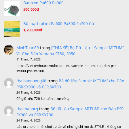
Under Pressure
(8.164)
A Long December
(8.155)
Ta Sẽ Trở Lại
(8.155)
Ông Hoàng Bảy
(8.133)
Avenged Sevenfold - Buried Alive
(8.109)
Sản phẩm dành cho bạn
BEND 4 CHIỀU MTP-5F MEGABEND
1,600,000
₫
Bánh xe Pa600 Pa900
500,000
₫
Bộ mạch phím Pa600 Pa300 Pa700 Cũ
1,200,000
₫