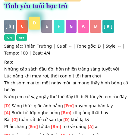
HỢP ÂM
,
Nhạc Thiếu Nhi - Học Trò
Tình yêu tuổi học trò
D
[ b ]
C
E
F
G
A
B
[ # ]
ON
OFF
Sáng tác: Thiên Trường | Ca sĩ: -- | Tone gốc: D | Style: --
Tempo: 100 | Beat: 4/4
Rap:
Những cặp sách đầu đời hồn nhiên trăng sáng tuyệt vời
Lúc nắng khi mưa rơi, thời con nít tôi ham chơi
Thích sớm mai tới một ngày mới lại mong thấy hình bóng
bé ấy
Nưng em cứ vậy,ngây thơ thế đấy tôi biết tôi yêu em rồi 
[D]
Sáng thức giấc ánh nắng
[Em]
xuyên qua bàn tay