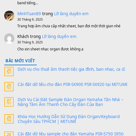
MinhTuan89
trong
[CHIA SẺ] Bộ Dữ Liệu – Sample MI
V1 Cho Đàn Yamaha S750, S950
11 Tháng 7, 2026
https://vietkeyboard.vn/bo-du-lieu-sample-mitumi-cho-dan-psr
sx900-psr-sx700/
thaibaoduong68
trong
Bộ dữ liệu Sample MITUMI cho
PSR-SX900 và PSR-SX700
24 Tháng 4, 2026
Có giữ liệu 720 ko tuân e xin với ạ
thaitoanorg
trong
Bộ dữ liệu Sample MITUMI cho Đàn
SX900 và PSR-SX700
24 Tháng 4, 2026
bác ơi cho em hỏi chút , e tải về nhưng chỉ mở dc STYLE , khôn
band tiếng…
MinhTuan89
trong
Lỡ làng duyên em
30 Tháng 9, 2025
Trang hợp âm chưa cập nhật sheet, bạn đợi một thời gian nhé