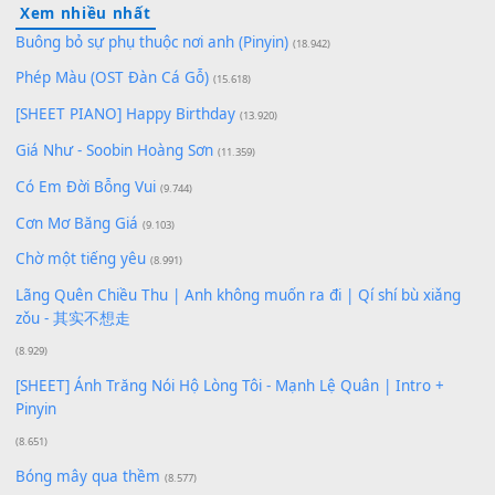
Lượt xem:
163
Để lại một bình luận
Bạn phải
đăng nhập
để gửi bình luận.
Xem nhiều nhất
Buông bỏ sự phụ thuộc nơi anh (Pinyin)
(18.942)
Phép Màu (OST Đàn Cá Gỗ)
(15.618)
[SHEET PIANO] Happy Birthday
(13.920)
Giá Như - Soobin Hoàng Sơn
(11.359)
Có Em Đời Bỗng Vui
(9.744)
Cơn Mơ Băng Giá
(9.103)