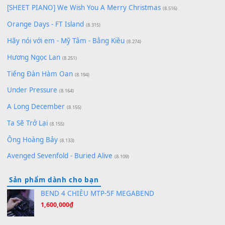
Chờ một tiếng yêu
(8.991)
Lãng Quên Chiều Thu | Anh không muốn ra đi | Qí shí bù xiǎ
zǒu - 其实不想走
(8.929)
[SHEET] Ánh Trăng Nói Hộ Lòng Tôi - Mạnh Lệ Quân | Intro +
Pinyin
(8.651)
Bóng mây qua thềm
(8.577)
[SHEET PIANO] We Wish You A Merry Christmas
(8.516)
Orange Days - FT Island
(8.315)
Hãy nói với em - Mỹ Tâm - Bằng Kiều
(8.274)
Hương Ngọc Lan
(8.251)
Tiếng Đàn Hàm Oan
(8.194)