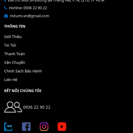
Bộ Nút Đệm Đàn Piano CASIO PX - Giá tốt nhất - Sửa tại n
400,000
₫
THÊM VÀO GIỎ HÀNG