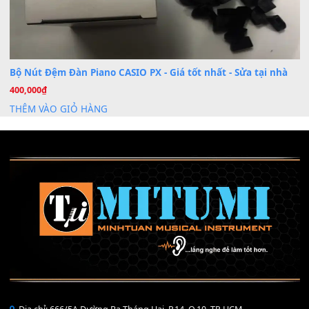
Mỡ tra phím đàn Piano Organ
40,000
₫
THÊM VÀO GIỎ HÀNG