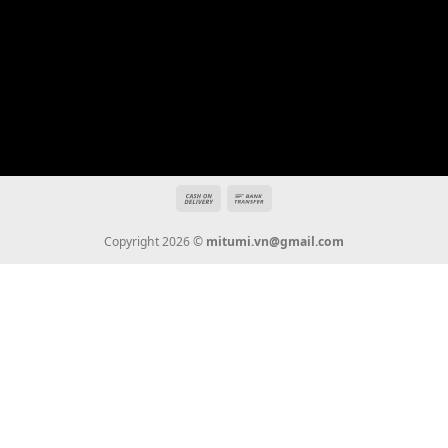
Địa chỉ: 666/5A Đường Ba Tháng Hai, P.14, Q.10, TP HCM
Hotline: 0936 22 90 22
mitumi.vn@gmail.com
THÔNG TIN
Giới Thiệu
Tin Tức
Thanh Toán
Vận Chuyển
Chính Sách Bảo Hành
Liên Hệ
KẾT NỐI CHÚNG TÔI