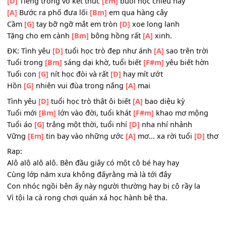
[A]
Bước tới lớp nghe tiếng
[Bm]
cô giảng thật hay
Bài
[G]
toán rất dễ cớ sao lại
[D]
khó lạ kỳ
Phải chăng
[Em]
tớ đã
[Bm]
mơ về dáng
[A]
ai
[D]
Tiếng trống vỗ kết thúc
[Em]
buổi học chiều nay
[A]
Bước ra phố đưa lối
[Bm]
em qua hàng cây
Cầm
[G]
tay bỡ ngỡ mắt em tròn
[D]
xoe long lanh
Tặng cho em cành
[Bm]
bông hồng rất
[A]
xinh.
ĐK: Tình yêu
[D]
tuổi học trò đẹp như ánh
[A]
sao trên tr
Tuổi trong
[Bm]
sáng dại khờ, tuổi biết
[F#m]
yêu biết h
Tuổi con
[G]
nít học đòi và rất
[D]
hay mít ướt
Hồn
[G]
nhiên vui đùa trong nắng
[A]
mai
Tình yêu
[D]
tuổi học trò thật ôi biết
[A]
bao diệu kỳ
Tuổi mới
[Bm]
lớn vào đời, tuổi khát
[F#m]
khao mơ mộ
Tuổi áo
[G]
trắng một thời, tuổi nhí
[D]
nha nhí nhảnh
Vững
[Em]
tin bay vào những ước
[A]
mơ... xa rời tuổi
[D
Rap: