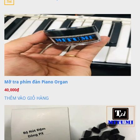
Khách
trong
Lỡ làng duyên em
30 Tháng 9, 2025
Cho xin sheet nhạc organ được không ạ
BÀI MỚI VIẾT
Dịch vụ cho thuê âm thanh tiệc gia đình, ban nhạc, ca s
20
Th7
Cài đặt dữ liệu cho đàn PSR-SX900 PSR-SX920 tại MIT
20
Th7
Dịch Vụ Cài Đặt Sample Đàn Organ Yamaha Tận Nhà 
07
Th7
Nâng Tầm Âm Thanh Cho Cây Đàn Của Bạn
Khóa Học Hướng Dẫn Sử Dụng Đàn Organ/Keyboard
26
Th6
Chuyên Sâu TPHCM | MITUMI
Cài đặt dữ liệu sample cho đàn Yamaha PSR-S750 S95
26
Th6