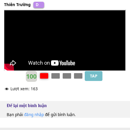
Alô alô alô alô. Bên đầu giây có một cô bé hay hay
Cùng lớp năm xưa không đấyrằng mà là tới đây
Con nhóc ngồi bên ấy này người thường hay bị cô rầy la
Vì tội la cà rong chơi quán xá học hành bê tha.
Thiên Trường
D
100
TAP