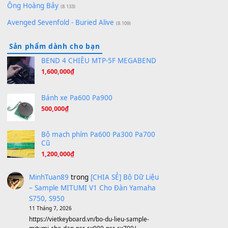
Bóng mây qua thềm
(8.577)
[SHEET PIANO] We Wish You A Merry Christmas
(8.516)
Orange Days - FT Island
(8.315)
Hãy nói với em - Mỹ Tâm - Bằng Kiều
(8.274)
Hương Ngọc Lan
(8.251)
Tiếng Đàn Hàm Oan
(8.194)
Under Pressure
(8.164)
A Long December
(8.155)
Ta Sẽ Trở Lại
(8.155)
Ông Hoàng Bảy
(8.133)
Avenged Sevenfold - Buried Alive
(8.109)