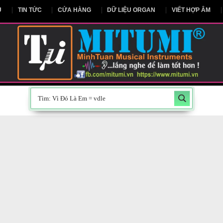
NG CHỦ
TIN TỨC
CỬA HÀNG
DỮ LIỆU ORGAN
V