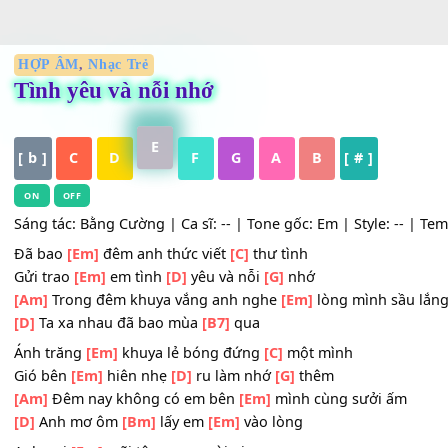
HỢP ÂM
,
Nhạc Trẻ
Tình yêu và nỗi nhớ
E
[ b ]
C
D
F
G
A
B
[ # ]
ON
OFF
Sáng tác: Bằng Cường | Ca sĩ: -- | Tone gốc: Em | Style: -
Đã bao
[Em]
đêm anh thức viết
[C]
thư tình
Gửi trao
[Em]
em tình
[D]
yêu và nỗi
[G]
nhớ
[Am]
Trong đêm khuya vắng anh nghe
[Em]
lòng mình sầ
[D]
Ta xa nhau đã bao mùa
[B7]
qua
Ánh trăng
[Em]
khuya lẻ bóng đứng
[C]
một mình