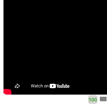
Đinh Việt Quang
Fm