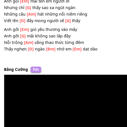
Gió bên
[Em]
hiên nhẹ
[D]
ru làm nhớ
[G]
thêm
[Am]
Đêm nay không có em bên
[Em]
mình cùng sưởi ấ
[D]
Anh mơ ôm
[Bm]
lấy em
[Em]
vào lòng
Anh gọi
[Em]
mãi tên em người ơi
Nhưng chỉ
[G]
thấy sao xa ngút ngàn
Những câu
[Am]
hát những nỗi niềm riêng
Viết lên
[D]
đây mong người sẽ
[G]
thấy
Anh gởi
[Em]
gió yêu thương vào mây
Anh gởi
[G]
mãi không sao lấp đầy
Nỗi trống
[Am]
vắng thao thức từng đêm
Thấy nghẹn
[D]
ngào
[Bm]
nhớ em
[Em]
dạt dào
Bằng Cường
Fm