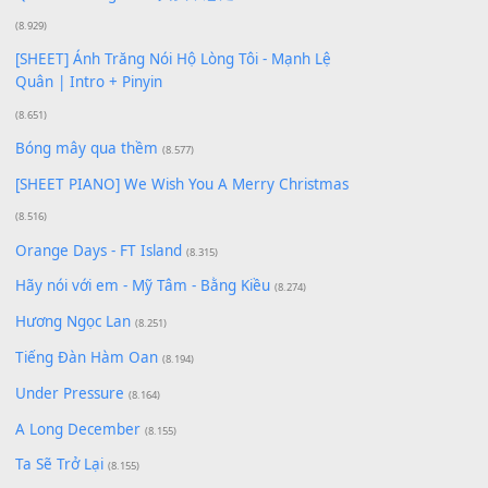
Buông bỏ sự phụ thuộc nơi anh (Pinyin)
(18.942)
Phép Màu (OST Đàn Cá Gỗ)
(15.618)
[SHEET PIANO] Happy Birthday
(13.920)
Giá Như - Soobin Hoàng Sơn
(11.359)
Có Em Đời Bỗng Vui
(9.744)
Cơn Mơ Băng Giá
(9.103)
Chờ một tiếng yêu
(8.991)
Lãng Quên Chiều Thu | Anh không muốn ra đi |
Qí shí bù xiǎng zǒu - 其实不想走
(8.929)
[SHEET] Ánh Trăng Nói Hộ Lòng Tôi - Mạnh Lệ
Quân | Intro + Pinyin
(8.651)