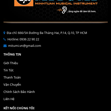
Bộ Nút Đệm Đàn Piano CASIO PX - Giá tốt nhất - Sửa tại n
400,000
₫
THÊM VÀO GIỎ HÀNG