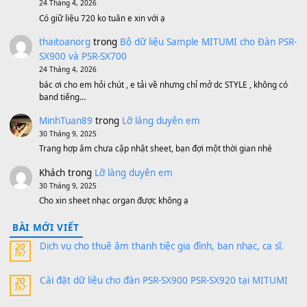
Bánh xe Pa600 Pa900
500,000
₫
Bộ mạch phím Pa600 Pa300 Pa700 Cũ
1,200,000
₫
MinhTuan89
trong
[CHIA SẺ] Bộ Dữ Liệu – Sample MI
V1 Cho Đàn Yamaha S750, S950
11 Tháng 7, 2026
https://vietkeyboard.vn/bo-du-lieu-sample-mitumi-cho-dan-psr
sx900-psr-sx700/
thaibaoduong68
trong
Bộ dữ liệu Sample MITUMI cho
PSR-SX900 và PSR-SX700
24 Tháng 4, 2026
Có giữ liệu 720 ko tuân e xin với ạ
thaitoanorg
trong
Bộ dữ liệu Sample MITUMI cho Đàn
SX900 và PSR-SX700