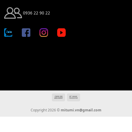
Địa chỉ: 666/5A Đường Ba Tháng Hai, P.14, Q.10, TP HCM
Hotline: 0936 22 90 22
mitumi.vn@gmail.com
THÔNG TIN
Giới Thiệu
Tin Tức
Thanh Toán
Vận Chuyển