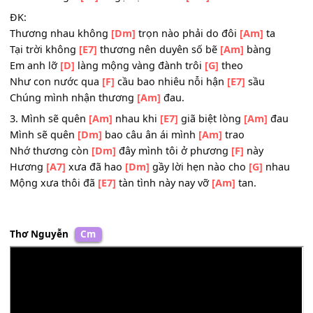
Trắng đêm tàn
[Dm]
canh thềm xưa lá rơi
[F]
đầy
Trăng
[A7]
khuya cũng hao
[Dm]
gầy một người sầu tro
đêm
Tình ơi xin giã
[E7]
từ gợi lại đau xót
[Am]
thêm.
ĐK:
Thương nhau không
[Dm]
trọn nào phải do đôi
[Am]
ta
Tại trời không
[E7]
thương nên duyên số bẽ
[Am]
bàng
Em anh lỡ
[D]
làng mộng vàng đành trôi
[G]
theo
Như con nước qua
[F]
cầu bao nhiêu nỗi hận
[E7]
sầu
Chúng mình nhận thương
[Am]
đau.
3. Mình sẽ quên
[Am]
nhau khi
[E7]
giã biệt lòng
[Am]
đa
Mình sẽ quên
[Dm]
bao câu ân ái mình
[Am]
trao
Nhớ thương còn
[Dm]
đây mình tôi ở phương
[F]
này
Hương
[A7]
xưa đã hao
[Dm]
gầy lời hẹn nào cho
[G]
nh
Mộng xưa thôi đã
[E7]
tàn tình này nay vỡ
[Am]
tan.