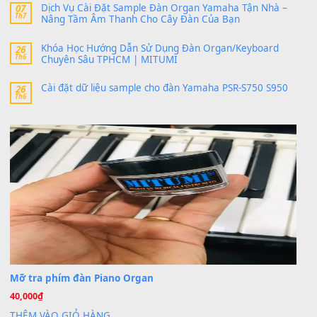
24 Tháng 4, 2026
bác ơi cho em hỏi chút , e tải về nhưng chỉ mở dc STYLE , khôn
band tiếng…
MinhTuan89
trong
Lỡ làng duyên em
30 Tháng 9, 2025
Trang hợp âm chưa cập nhật sheet, bạn đợi một thời gian nhé
Khách
trong
Lỡ làng duyên em
30 Tháng 9, 2025
Cho xin sheet nhạc organ được không ạ
BÀI MỚI VIẾT
Dịch vụ cho thuê âm thanh tiệc gia đình, ban nhạc, ca s
20
Th7
Cài đặt dữ liệu cho đàn PSR-SX900 PSR-SX920 tại MIT
20
Th7
Dịch Vụ Cài Đặt Sample Đàn Organ Yamaha Tận Nhà 
07
Th7
Nâng Tầm Âm Thanh Cho Cây Đàn Của Bạn