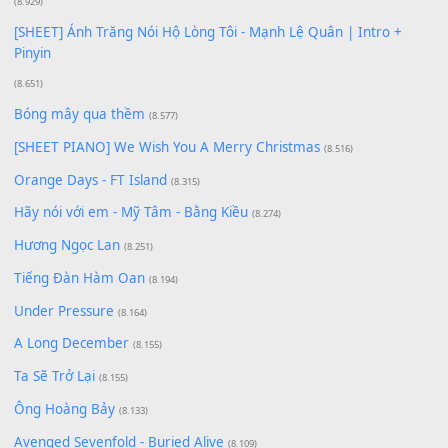
[SHEET PIANO] Happy Birthday
(13.920)
Giá Như - Soobin Hoàng Sơn
(11.359)
Có Em Đời Bỗng Vui
(9.744)
Cơn Mơ Băng Giá
(9.103)
Chờ một tiếng yêu
(8.991)
Lãng Quên Chiều Thu | Anh không muốn ra đi | Qí shí bù xiǎ
zǒu - 其实不想走
(8.929)
[SHEET] Ánh Trăng Nói Hộ Lòng Tôi - Mạnh Lệ Quân | Intro +
Pinyin
(8.651)
Bóng mây qua thềm
(8.577)
[SHEET PIANO] We Wish You A Merry Christmas
(8.516)