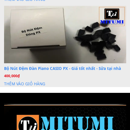
Khóa Học Hướng Dẫn Sử Dụng Đàn Organ/Keyboard
26
Th6
Chuyên Sâu TPHCM | MITUMI
Cài đặt dữ liệu sample cho đàn Yamaha PSR-S750 S95
26
Th6
Mỡ tra phím đàn Piano Organ
40,000
₫
THÊM VÀO GIỎ HÀNG