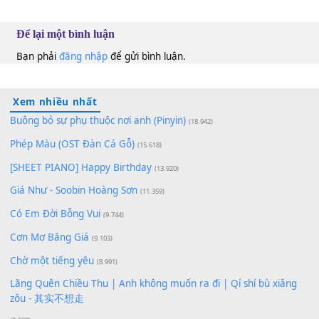
100
TAP
Lượt xem:
169
Để lại một bình luận
Bạn phải
đăng nhập
để gửi bình luận.
Xem nhiều nhất
Buông bỏ sự phụ thuộc nơi anh (Pinyin)
(18.942)
Phép Màu (OST Đàn Cá Gỗ)
(15.618)