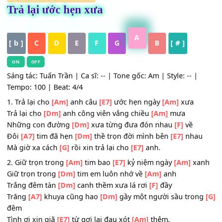
HỢP ÂM
,
Nhạc Trữ Tình
Trả lại ước hẹn xưa
A
[ b ]
C
D
E
F
G
B
[ # ]
ON
OFF
Sáng tác: Tuấn Trần | Ca sĩ: -- | Tone gốc: Am | Style: -- |
Tempo: 100 | Beat: 4/4
1. Trả lại cho
[Am]
anh câu
[E7]
ước hẹn ngày
[Am]
xưa
Trả lại cho
[Dm]
anh công viên vắng chiều
[Am]
mưa
Những con đường
[Dm]
xưa từng đưa đón nhau
[F]
về
Đôi
[A7]
tim đã hẹn
[Dm]
thề trọn đời mình bên
[E7]
nha
Mà giờ xa cách
[G]
rồi xin trả lại cho
[E7]
anh.
2. Giữ trọn trong
[Am]
tim bao
[E7]
kỷ niệm ngày
[Am]
x
Giữ trọn trong
[Dm]
tim em luôn nhớ về
[Am]
anh