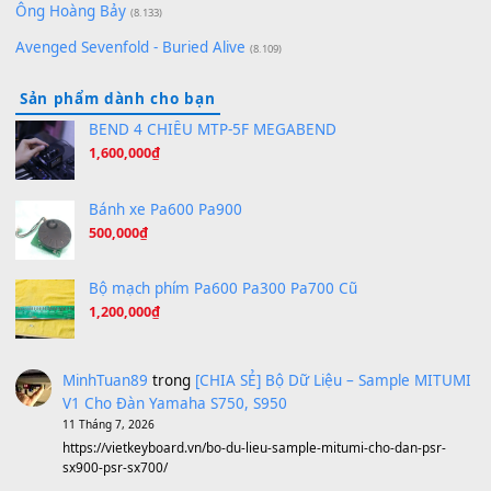
Orange Days - FT Island
(8.315)
Hãy nói với em - Mỹ Tâm - Bằng Kiều
(8.274)
Hương Ngọc Lan
(8.251)
Tiếng Đàn Hàm Oan
(8.194)
Under Pressure
(8.164)
A Long December
(8.155)
Ta Sẽ Trở Lại
(8.155)
Ông Hoàng Bảy
(8.133)
Avenged Sevenfold - Buried Alive
(8.109)
Sản phẩm dành cho bạn
BEND 4 CHIỀU MTP-5F MEGABEND
1,600,000
₫