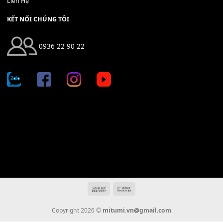
Địa chỉ: 666/5A Đường Ba Tháng Hai, P.14, Q.10, TP HCM
Hotline: 0936 22 90 22
mitumi.vn@gmail.com
THÔNG TIN
Giới Thiệu
Tin Tức
Thanh Toán
Vận Chuyển