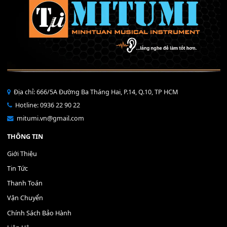
THÊM VÀO GIỎ HÀNG
Bộ Nút Đệm Đàn Piano CASIO PX - Giá tốt nhất - Sửa tại n
400,000
₫
THÊM VÀO GIỎ HÀNG