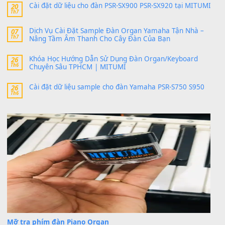
24 Tháng 4, 2026
bác ơi cho em hỏi chút , e tải về nhưng chỉ mở dc STYLE , khôn
band tiếng…
MinhTuan89
trong
Lỡ làng duyên em
30 Tháng 9, 2025
Trang hợp âm chưa cập nhật sheet, bạn đợi một thời gian nhé
Khách
trong
Lỡ làng duyên em
30 Tháng 9, 2025
Cho xin sheet nhạc organ được không ạ
BÀI MỚI VIẾT
Dịch vụ cho thuê âm thanh tiệc gia đình, ban nhạc, ca s
20
Th7
Cài đặt dữ liệu cho đàn PSR-SX900 PSR-SX920 tại MIT
20
Th7
Dịch Vụ Cài Đặt Sample Đàn Organ Yamaha Tận Nhà 
07
Th7
Nâng Tầm Âm Thanh Cho Cây Đàn Của Bạn