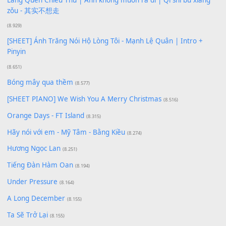
[SHEET PIANO] Happy Birthday
(13.920)
Giá Như - Soobin Hoàng Sơn
(11.359)
Có Em Đời Bỗng Vui
(9.744)
Cơn Mơ Băng Giá
(9.103)
Chờ một tiếng yêu
(8.991)
Lãng Quên Chiều Thu | Anh không muốn ra đi | Qí shí bù xiǎ
zǒu - 其实不想走
(8.929)
[SHEET] Ánh Trăng Nói Hộ Lòng Tôi - Mạnh Lệ Quân | Intro +
Pinyin
(8.651)
Bóng mây qua thềm
(8.577)
[SHEET PIANO] We Wish You A Merry Christmas
(8.516)