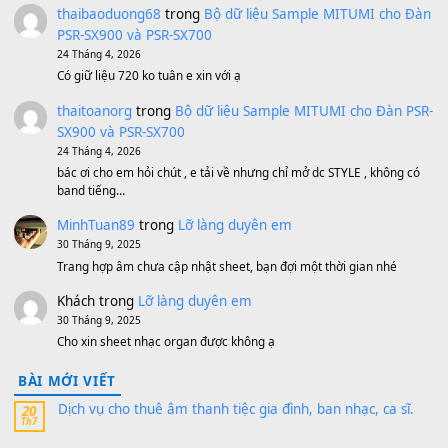
Bánh xe Pa600 Pa900
500,000
₫
Bộ mạch phím Pa600 Pa300 Pa700 Cũ
1,200,000
₫
MinhTuan89
trong
[CHIA SẺ] Bộ Dữ Liệu – Sample MI
V1 Cho Đàn Yamaha S750, S950
11 Tháng 7, 2026
https://vietkeyboard.vn/bo-du-lieu-sample-mitumi-cho-dan-psr
sx900-psr-sx700/
thaibaoduong68
trong
Bộ dữ liệu Sample MITUMI cho
PSR-SX900 và PSR-SX700
24 Tháng 4, 2026
Có giữ liệu 720 ko tuân e xin với ạ
thaitoanorg
trong
Bộ dữ liệu Sample MITUMI cho Đàn
SX900 và PSR-SX700