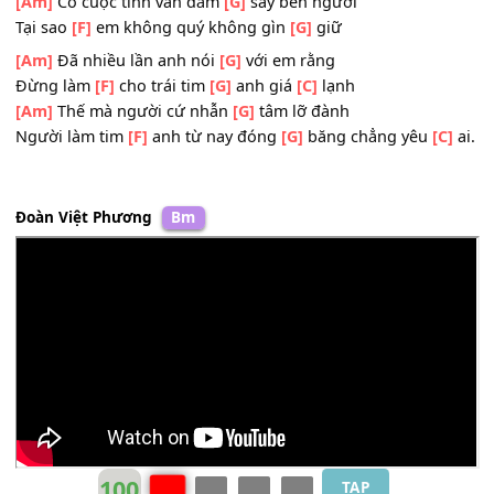
Lạnh như
[Am]
tuyết làm băng giá trái tim tôi
[Am]
Hãy thật lòng xin hãy
[G]
yêu một người
Đừng làm
[F]
cho trái
[G]
anh giã
[C]
rời
[Am]
Có cuộc tình vẫn đắm
[G]
say bên người
Tại sao
[F]
em không quý không gìn
[G]
giữ
[Am]
Đã nhiều lần anh nói
[G]
với em rằng
Đừng làm
[F]
cho trái tim
[G]
anh giá
[C]
lạnh
[Am]
Thế mà người cứ nhẫn
[G]
tâm lỡ đành
Người làm tim
[F]
anh từ nay đóng
[G]
băng chẳng yêu
[
Đoàn Việt Phương
Bm