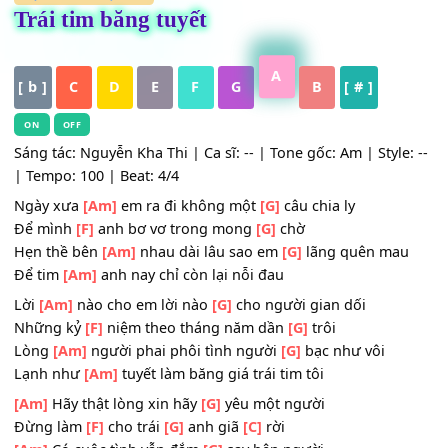
HỢP ÂM
,
Nhạc Trẻ
Trái tim băng tuyết
A
[ b ]
C
D
E
F
G
B
[ # ]
ON
OFF
Sáng tác: Nguyễn Kha Thi | Ca sĩ: -- | Tone gốc: Am | Style
| Tempo: 100 | Beat: 4/4
Ngày xưa
[Am]
em ra đi không một
[G]
câu chia ly
Để mình
[F]
anh bơ vơ trong mong
[G]
chờ
Hẹn thề bên
[Am]
nhau dài lâu sao em
[G]
lãng quên ma
Để tim
[Am]
anh nay chỉ còn lại nỗi đau
Lời
[Am]
nào cho em lời nào
[G]
cho người gian dối
Những kỷ
[F]
niệm theo tháng năm dần
[G]
trôi
Lòng
[Am]
người phai phôi tình người
[G]
bạc như vôi