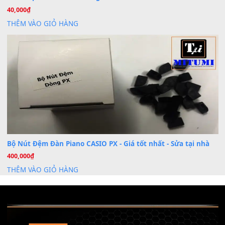
Khóa Học Hướng Dẫn Sử Dụng Đàn Organ/Keyboard
26
Th6
Chuyên Sâu TPHCM | MITUMI
Cài đặt dữ liệu sample cho đàn Yamaha PSR-S750 S95
26
Th6
Mỡ tra phím đàn Piano Organ
40,000
₫