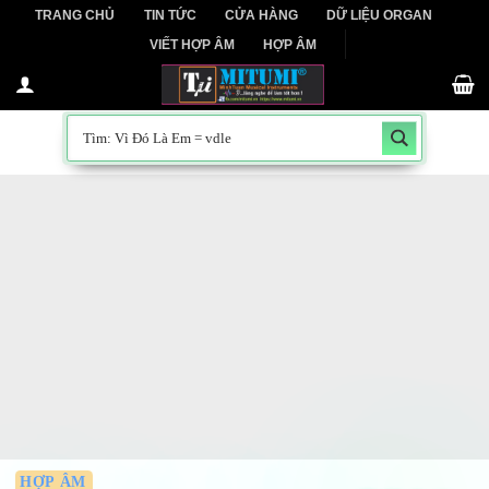
Skip
TRANG CHỦ
TIN TỨC
CỬA HÀNG
DỮ LIỆU ORGAN
to
VIẾT HỢP ÂM
HỢP ÂM
content