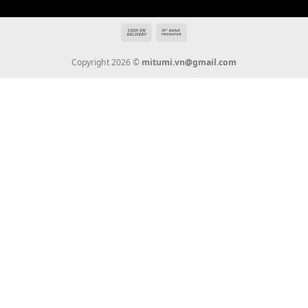
THÔNG TIN
Giới Thiệu
Tin Tức
Thanh Toán
Vận Chuyển
Chính Sách Bảo Hành
Liên Hệ
KẾT NỐI CHÚNG TÔI
0936 22 90 22