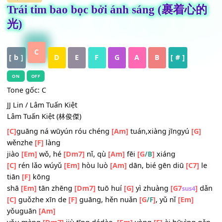
HỢP ÂM
Trái tim bao bọc bởi ánh sáng (裹着
光)
C
[ b ]
D
E
F
G
A
B
[ # ]
ON
OFF
Tone gốc: C
JJ Lin / Lâm Tuấn Kiệt
Lâm Tuấn Kiệt (林俊傑)
[C]
guāng ná wūyún róu chéng
[Am]
tuán,xiàng jīngyú
[G
wěnzhe
[F]
làng
jiào
[Em]
wǒ, hé
[Dm7]
nǐ, qù
[Am]
fēi
[G
]
xiáng
/B
[C]
rén lǎo wúyǔ
[Em]
hòu luò
[Am]
dān, bié gēn diū
[C7]
tiān
[F]
kōng