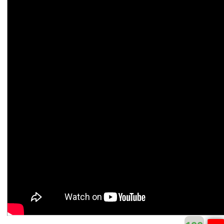
Trần Minh Dũng
Am