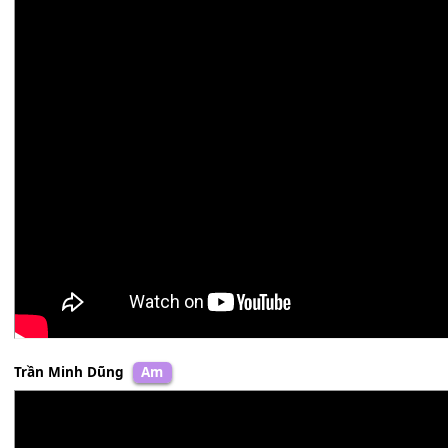
Jimmii Nguyễn
Am