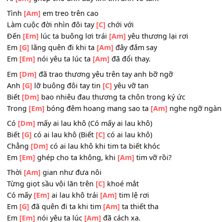
Em
[Dm]
cứ lên ngôi đi, trên tim anh vỡ nát
Em
[G]
có vui không em,
[C]
hỡi em
Em
[Dm]
đã cho anh đây con tim nay biết khóc
Ai
[Em]
ghép cho anh đây khi tim anh vỡ tan?
Tình
[Am]
em treo trên cao
Làm cuộc đời nhìn đôi tay
[C]
chới với
Đến
[Em]
lúc ta buông lơi trái
[Am]
yêu thương lại rơi
Em
[G]
lãng quên đi khi ta
[Am]
đây đắm say
Em
[Em]
nói yêu ta lúc ta
[Am]
đã đổi thay.
Em
[Dm]
đã trao thương yêu trên tay anh bỡ ngỡ
Anh
[G]
lỡ buông đôi tay tin
[C]
yêu vỡ tan
Biết
[Dm]
bao nhiêu đau thương ta chôn trong ký ức
Trong
[Em]
bóng đêm hoang mang sao ta
[Am]
nghe ngỡ
Có
[Dm]
mấy ai lau khô (Có mấy ai lau khô)
Biết
[G]
có ai lau khô (Biết
[C]
có ai lau khô)
Chẳng
[Dm]
có ai lau khô khi tim ta biết khóc