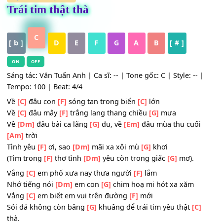
HỢP ÂM
,
Nhạc Trẻ
Trái tim thật thà
C
[ b ]
D
E
F
G
A
B
[ # ]
ON
OFF
Sáng tác: Văn Tuấn Anh | Ca sĩ: -- | Tone gốc: C | Style: --
Tempo: 100 | Beat: 4/4
Về
[C]
đâu con
[F]
sóng tan trong biển
[C]
lớn
Về
[C]
đâu mây
[F]
trắng lang thang chiều
[G]
mưa
Về
[Dm]
đâu bài ca lãng
[G]
du, về
[Em]
đâu mùa thu cuố
[Am]
trời
Tình yêu
[F]
ơi, sao
[Dm]
mãi xa xôi mù
[G]
khơi
(Tìm trong
[F]
thơ tình
[Dm]
yêu còn trong giấc
[G]
mơ).
Vắng
[C]
em phố xưa nay thưa người
[F]
lắm