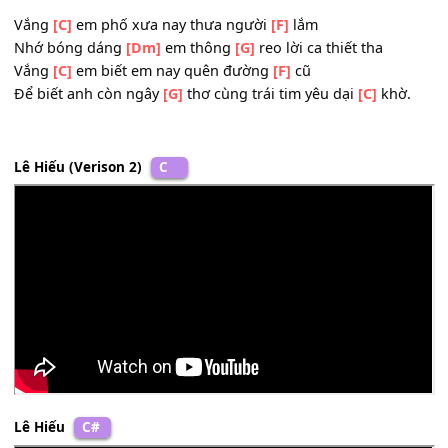
Nhớ tiếng nói
[Dm]
em con
[G]
chim hoạ mi hót xa xăm
Vắng
[C]
em biết em vui trên đường
[F]
mới
Sỏi đá không còn bâng
[G]
khuâng để trái tim yêu thật
[C
thà.
Vắng
[C]
em phố xưa nay thưa người
[F]
lắm
Nhớ bóng dáng
[Dm]
em thông
[G]
reo lời ca thiết tha
Vắng
[C]
em biết em nay quên đường
[F]
cũ
Để biết anh còn ngây
[G]
thơ cùng trái tim yêu dại
[C]
khờ
Lê Hiếu (Verison 2)
C