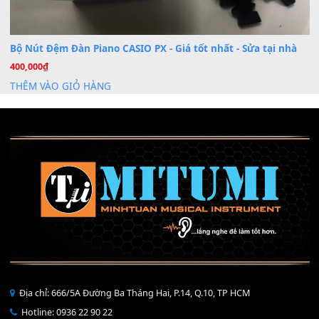
Mỡ tra phím đàn Piano Organ
40,000
₫
THÊM VÀO GIỎ HÀNG