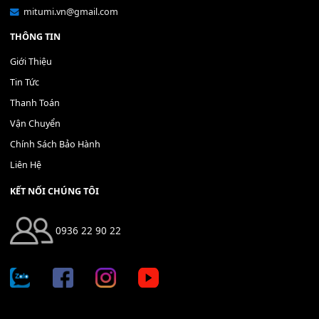
Bộ Nút Đệm Đàn Piano CASIO PX - Giá tốt nhất - Sửa tại n
400,000
₫
THÊM VÀO GIỎ HÀNG