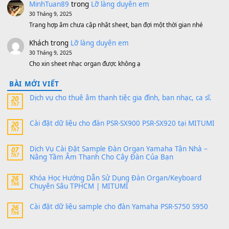
V1 Cho Đàn Yamaha S750, S950
11 Tháng 7, 2026
https://vietkeyboard.vn/bo-du-lieu-sample-mitumi-cho-dan-psr
sx900-psr-sx700/
thaibaoduong68
trong
Bộ dữ liệu Sample MITUMI cho
PSR-SX900 và PSR-SX700
24 Tháng 4, 2026
Có giữ liệu 720 ko tuân e xin với ạ
thaitoanorg
trong
Bộ dữ liệu Sample MITUMI cho Đàn
SX900 và PSR-SX700
24 Tháng 4, 2026
bác ơi cho em hỏi chút , e tải về nhưng chỉ mở dc STYLE , khôn
band tiếng…
MinhTuan89
trong
Lỡ làng duyên em
30 Tháng 9, 2025
Trang hợp âm chưa cập nhật sheet, bạn đợi một thời gian nhé
Khách
trong
Lỡ làng duyên em