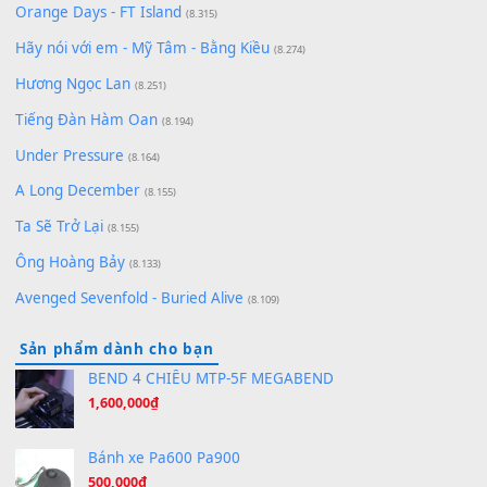
Lãng Quên Chiều Thu | Anh không muốn ra đi | Qí shí bù xiǎ
zǒu - 其实不想走
(8.929)
[SHEET] Ánh Trăng Nói Hộ Lòng Tôi - Mạnh Lệ Quân | Intro +
Pinyin
(8.651)
Bóng mây qua thềm
(8.577)
[SHEET PIANO] We Wish You A Merry Christmas
(8.516)
Orange Days - FT Island
(8.315)
Hãy nói với em - Mỹ Tâm - Bằng Kiều
(8.274)
Hương Ngọc Lan
(8.251)
Tiếng Đàn Hàm Oan
(8.194)
Under Pressure
(8.164)
A Long December
(8.155)