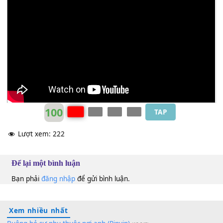
Lê Hiếu
C#
100
TAP