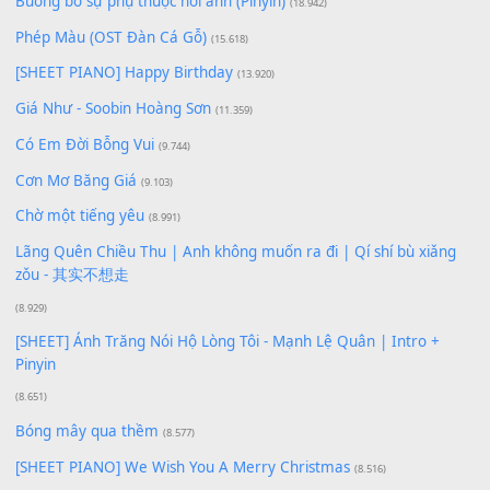
Lượt xem:
222
Để lại một bình luận
Bạn phải
đăng nhập
để gửi bình luận.
Xem nhiều nhất
Buông bỏ sự phụ thuộc nơi anh (Pinyin)
(18.942)
Phép Màu (OST Đàn Cá Gỗ)
(15.618)
[SHEET PIANO] Happy Birthday
(13.920)
Giá Như - Soobin Hoàng Sơn
(11.359)
Có Em Đời Bỗng Vui
(9.744)
Cơn Mơ Băng Giá
(9.103)
Chờ một tiếng yêu
(8.991)