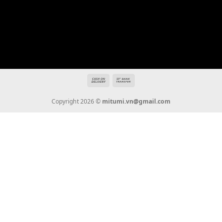
Địa chỉ: 666/5A Đường Ba Tháng Hai, P.14, Q.10, TP HCM
Hotline: 0936 22 90 22
mitumi.vn@gmail.com
THÔNG TIN
Giới Thiệu
Tin Tức
Thanh Toán
Vận Chuyển
Chính Sách Bảo Hành
Liên Hệ
KẾT NỐI CHÚNG TÔI
0936 22 90 22