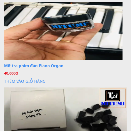
30 Tháng 9, 2025
Cho xin sheet nhạc organ được không ạ
BÀI MỚI VIẾT
Dịch vụ cho thuê âm thanh tiệc gia đình, ban nhạc, ca s
20
Th7
Cài đặt dữ liệu cho đàn PSR-SX900 PSR-SX920 tại MIT
20
Th7
Dịch Vụ Cài Đặt Sample Đàn Organ Yamaha Tận Nhà 
07
Th7
Nâng Tầm Âm Thanh Cho Cây Đàn Của Bạn
Khóa Học Hướng Dẫn Sử Dụng Đàn Organ/Keyboard
26
Th6
Chuyên Sâu TPHCM | MITUMI
Cài đặt dữ liệu sample cho đàn Yamaha PSR-S750 S95
26
Th6