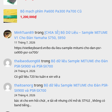
Ta Sẽ Trở Lại
(8.155)
Ông Hoàng Bảy
(8.133)
Avenged Sevenfold - Buried Alive
(8.109)
Sản phẩm dành cho bạn
BEND 4 CHIỀU MTP-5F MEGABEND
1,600,000
₫
Bánh xe Pa600 Pa900
500,000
₫
Bộ mạch phím Pa600 Pa300 Pa700 Cũ
1,200,000
₫
MinhTuan89
trong
[CHIA SẺ] Bộ Dữ Liệu – Sample MI