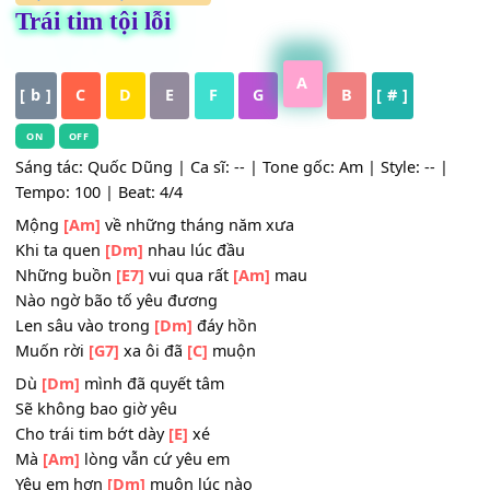
HỢP ÂM
,
Nhạc Trữ Tình
Trái tim tội lỗi
A
[ b ]
C
D
E
F
G
B
[ # ]
ON
OFF
Sáng tác: Quốc Dũng | Ca sĩ: -- | Tone gốc: Am | Style: -- 
Tempo: 100 | Beat: 4/4
Mộng
[Am]
về những tháng năm xưa
Khi ta quen
[Dm]
nhau lúc đầu
Những buồn
[E7]
vui qua rất
[Am]
mau
Nào ngờ bão tố yêu đương
Len sâu vào trong
[Dm]
đáy hồn
Muốn rời
[G7]
xa ôi đã
[C]
muộn
Dù
[Dm]
mình đã quyết tâm