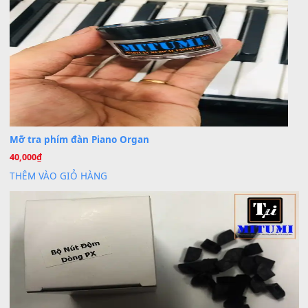
30 Tháng 9, 2025
Trang hợp âm chưa cập nhật sheet, bạn đợi một thời gian nhé
Khách
trong
Lỡ làng duyên em
30 Tháng 9, 2025
Cho xin sheet nhạc organ được không ạ
BÀI MỚI VIẾT
Dịch vụ cho thuê âm thanh tiệc gia đình, ban nhạc, ca s
20
Th7
Cài đặt dữ liệu cho đàn PSR-SX900 PSR-SX920 tại MIT
20
Th7
Dịch Vụ Cài Đặt Sample Đàn Organ Yamaha Tận Nhà 
07
Th7
Nâng Tầm Âm Thanh Cho Cây Đàn Của Bạn
Khóa Học Hướng Dẫn Sử Dụng Đàn Organ/Keyboard
26
Th6
Chuyên Sâu TPHCM | MITUMI
Cài đặt dữ liệu sample cho đàn Yamaha PSR-S750 S95
26
Th6