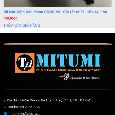
Mỡ tra phím đàn Piano Organ
40,000
₫
THÊM VÀO GIỎ HÀNG