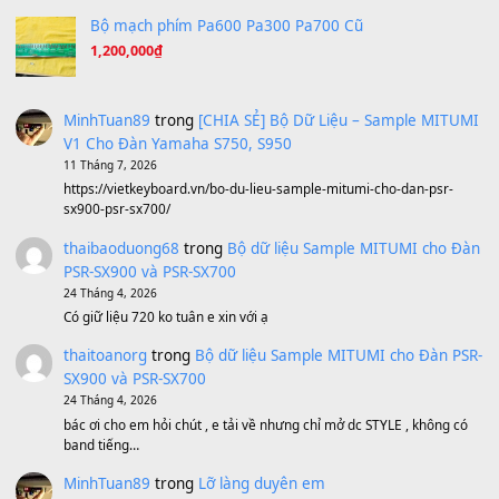
Under Pressure
(8.164)
A Long December
(8.155)
Ta Sẽ Trở Lại
(8.155)
Ông Hoàng Bảy
(8.133)
Avenged Sevenfold - Buried Alive
(8.109)
Sản phẩm dành cho bạn
BEND 4 CHIỀU MTP-5F MEGABEND
1,600,000
₫
Bánh xe Pa600 Pa900
500,000
₫
Bộ mạch phím Pa600 Pa300 Pa700 Cũ