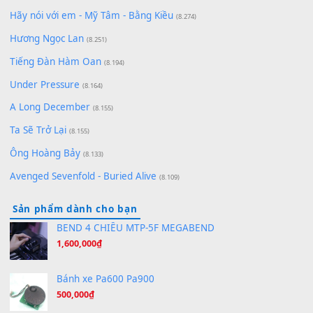
Cơn Mơ Băng Giá
(9.103)
Chờ một tiếng yêu
(8.991)
Lãng Quên Chiều Thu | Anh không muốn ra đi | Qí shí bù xiǎ
zǒu - 其实不想走
(8.929)
[SHEET] Ánh Trăng Nói Hộ Lòng Tôi - Mạnh Lệ Quân | Intro +
Pinyin
(8.651)
Bóng mây qua thềm
(8.577)
[SHEET PIANO] We Wish You A Merry Christmas
(8.516)
Orange Days - FT Island
(8.315)
Hãy nói với em - Mỹ Tâm - Bằng Kiều
(8.274)
Hương Ngọc Lan
(8.251)
Tiếng Đàn Hàm Oan
(8.194)