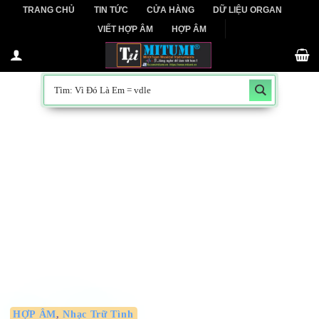
Skip
TRANG CHỦ
TIN TỨC
CỬA HÀNG
DỮ LIỆU ORGAN
to
VIẾT HỢP ÂM
HỢP ÂM
content