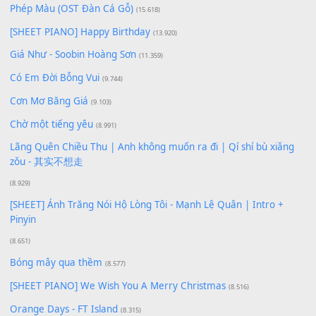
100
TAP
Lượt xem:
190
Để lại một bình luận
Bạn phải
đăng nhập
để gửi bình luận.
Xem nhiều nhất
Buông bỏ sự phụ thuộc nơi anh (Pinyin)
(18.942)
Phép Màu (OST Đàn Cá Gỗ)
(15.618)
[SHEET PIANO] Happy Birthday
(13.920)
Giá Như - Soobin Hoàng Sơn
(11.359)
Có Em Đời Bỗng Vui
(9.744)