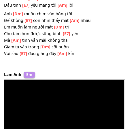
Sẽ không bao giờ yêu
Cho trái tim bớt dày
[E]
xé
Mà
[Am]
lòng vẫn cứ yêu em
Yêu em hơn
[Dm]
muôn lúc nào
Dẫu tình
[E7]
yêu mang tội
[Am]
lỗi
Anh
[Dm]
muốn chìm vào bóng tốí
Để không
[E7]
còn nhìn thấy mặt
[Am]
nhau
Em muốn làm người mất
[Dm]
trí
Cho tâm hồn được sống bình
[E7]
yên
Mà
[Am]
tình vẫn mãi không tha
Giam ta vào trong
[Dm]
cõi buồn
Vơí sầu
[E7]
đau giăng đầy
[Am]
kín
Lam Anh
Em