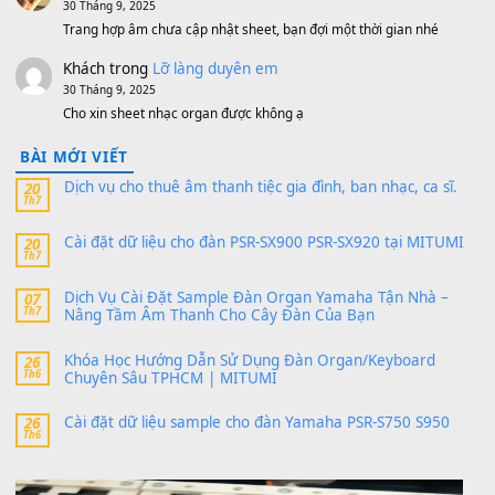
1,200,000
₫
MinhTuan89
trong
[CHIA SẺ] Bộ Dữ Liệu – Sample MI
V1 Cho Đàn Yamaha S750, S950
11 Tháng 7, 2026
https://vietkeyboard.vn/bo-du-lieu-sample-mitumi-cho-dan-psr
sx900-psr-sx700/
thaibaoduong68
trong
Bộ dữ liệu Sample MITUMI cho
PSR-SX900 và PSR-SX700
24 Tháng 4, 2026
Có giữ liệu 720 ko tuân e xin với ạ
thaitoanorg
trong
Bộ dữ liệu Sample MITUMI cho Đàn
SX900 và PSR-SX700
24 Tháng 4, 2026
bác ơi cho em hỏi chút , e tải về nhưng chỉ mở dc STYLE , khôn
band tiếng…
MinhTuan89
trong
Lỡ làng duyên em