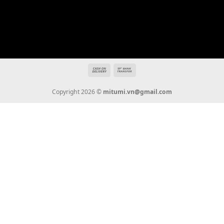
Địa chỉ: 666/5A Đường Ba Tháng Hai, P.14, Q.10, TP HCM
Hotline: 0936 22 90 22
mitumi.vn@gmail.com
THÔNG TIN
Giới Thiệu
Tin Tức
Thanh Toán
Vận Chuyển
Chính Sách Bảo Hành
Liên Hệ
KẾT NỐI CHÚNG TÔI