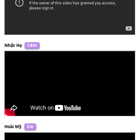
Lương Tùng Quang
Am
Song Giang
Dm
Nhật Hạ
C#m