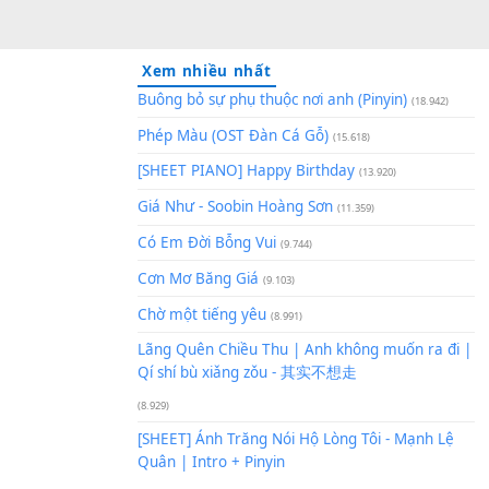
Xem nhiều nhất
Buông bỏ sự phụ thuộc nơi an
Phép Màu (OST Đàn Cá Gỗ)
(1
[SHEET PIANO] Happy Birthd
Giá Như - Soobin Hoàng Sơn
(
Có Em Đời Bỗng Vui
(9.744)
Cơn Mơ Băng Giá
(9.103)
Chờ một tiếng yêu
(8.991)
Lãng Quên Chiều Thu | Anh k
Qí shí bù xiǎng zǒu - 其实不