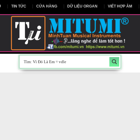
NG CHỦ
TIN TỨC
CỬA HÀNG
DỮ LIỆU ORGAN
V