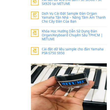
Trang hợp âm chưa cập nh
thời gian nhé
Khách
trong
Lỡ làng 
30 Tháng 9, 2025
Cho xin sheet nhạc organ
BÀI MỚI VIẾT
Dịch vụ cho thuê âm th
20
Th7
ban nhạc, ca sĩ.
Cài đặt dữ liệu cho đà
20
Th7
SX920 tại MITUMI
Dịch Vụ Cài Đặt Samp
07
Th7
Yamaha Tận Nhà – N
Cho Cây Đàn Của Bạn
Khóa Học Hướng Dẫn 
26
Th6
Organ/Keyboard Chuy
MITUMI