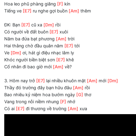
2. Bâng khuâng đợi
[E7]
chờ người sao chẳng
[Am]
đến
Hỏi lá hỏi
[E7]
hoa chỉ thấy im
[Am]
lìm
Cây dương đầu trường còn khắc hàng
[G]
tên
Hoa leo phũ phàng giăng
[F]
kín
Tiếng ve
[E7]
ru nghe gợi buồn
[Am]
thêm
ĐK: Bạn
[E7]
cũ xa
[Dm]
rồi
Có người về đất buôn
[E7]
xuôi
Năm ba đứa bạt phương
[Am]
trời
Hai thằng chờ đầu quân năm
[E7]
tới
Ve
[Dm]
ơi, hát gì điệu nhạc lâm ly
Khóc người biền biệt sơn
[E7]
khê
Cố nhân đi bao giờ mới
[Am]
về?
3. Hôm nay trở
[E7]
lại nhiều khuôn mặt
[Am]
mới
[Dm]
Thầy đó trường đây bạn hữu đâu
[Am]
rồi
Bao nhiêu kỷ niệm hoa bướm ngày
[G]
thơ