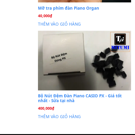
Cài đặt dữ liệu sampl
26
Th6
PSR-S750 S950
Mỡ tra phím đàn Piano Org
40,000
₫
THÊM VÀO GIỎ HÀNG