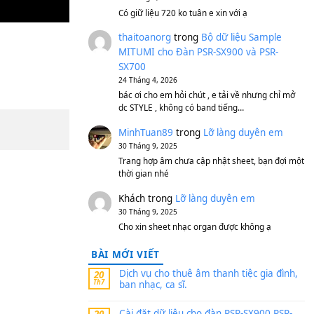
S750, S950
11 Tháng 7, 2026
https://vietkeyboard.vn/b
mitumi-cho-dan-psr-sx900
thaibaoduong68
tron
MITUMI cho Đàn PSR-S
SX700
24 Tháng 4, 2026
Có giữ liệu 720 ko tuân e x
thaitoanorg
trong
Bộ 
MITUMI cho Đàn PSR-S
SX700
24 Tháng 4, 2026
bác ơi cho em hỏi chút , e
dc STYLE , không có band
MinhTuan89
trong
Lỡ 
30 Tháng 9, 2025