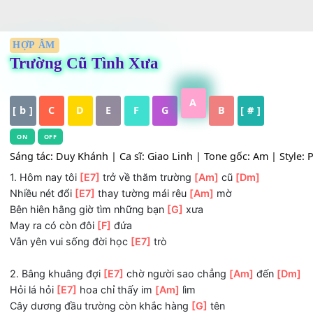
HỢP ÂM
Trường Cũ Tình Xưa
A
[ b ]
C
D
E
F
G
B
[ # ]
ON
OFF
Sáng tác: Duy Khánh | Ca sĩ: Giao Linh | Tone gốc: Am | S
1. Hôm nay tôi
[E7]
trở về thăm trường
[Am]
cũ
[Dm]
Nhiều nét đổi
[E7]
thay tường mái rêu
[Am]
mờ
Bên hiên hằng giờ tìm những bạn
[G]
xưa
May ra có còn đôi
[F]
đứa
Vẫn yên vui sống đời học
[E7]
trò