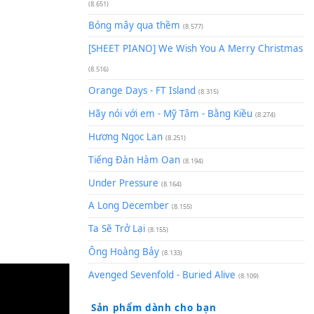
(8.929)
[SHEET] Ánh Trăng Nói Hộ Lò
Quân | Intro + Pinyin
(8.651)
Bóng mây qua thềm
(8.577)
[SHEET PIANO] We Wish You 
(8.516)
Orange Days - FT Island
(8.315)
Hãy nói với em - Mỹ Tâm - Bằ
Hương Ngọc Lan
(8.251)
Tiếng Đàn Hàm Oan
(8.194)
Under Pressure
(8.164)
A Long December
(8.155)