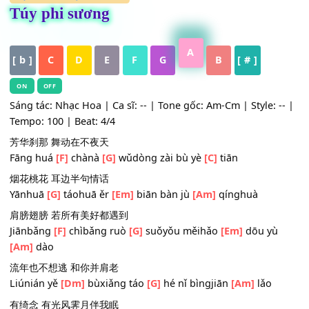
HỢP ÂM
,
Nhạc Quốc Tế
Túy phi sương
A
[ b ]
C
D
E
F
G
B
[ # ]
ON
OFF
Sáng tác: Nhạc Hoa | Ca sĩ: -- | Tone gốc: Am-Cm | Style: 
Tempo: 100 | Beat: 4/4
芳华刹那 舞动在不夜天
Fāng huá
[F]
chànà
[G]
wǔdòng zài bù yè
[C]
tiān
烟花桃花 耳边半句情话
Yānhuā
[G]
táohuā ěr
[Em]
biān bàn jù
[Am]
qínghuà
肩膀翅膀 若所有美好都遇到
Jiānbǎng
[F]
chìbǎng ruò
[G]
suǒyǒu měihǎo
[Em]
dōu yù
[Am]
dào