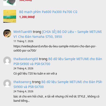
Tiếng Đàn Hàm Oan
(8.194)
Under Pressure
(8.164)
A Long December
(8.155)
Ta Sẽ Trở Lại
(8.155)
Ông Hoàng Bảy
(8.133)
Avenged Sevenfold - Buried Alive
(8.109)
Sản phẩm dành cho bạn
BEND 4 CHIỀU MTP-5F MEGABEND
1,600,000
₫
Bánh xe Pa600 Pa900
500,000
₫