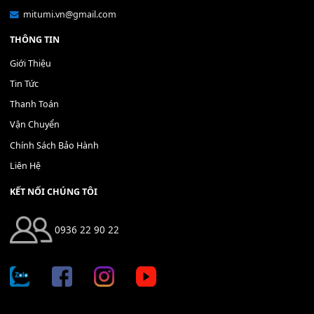
Bộ Nút Đệm Đàn Piano CASIO PX - Giá tốt nhất - Sửa tại n
400,000
₫
THÊM VÀO GIỎ HÀNG