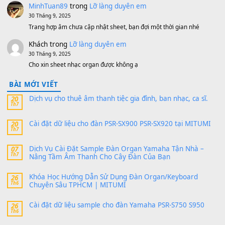
Bộ mạch phím Pa600 Pa300 Pa700 Cũ
1,200,000
₫
MinhTuan89
trong
[CHIA SẺ] Bộ Dữ Liệu – Sample MI
V1 Cho Đàn Yamaha S750, S950
11 Tháng 7, 2026
https://vietkeyboard.vn/bo-du-lieu-sample-mitumi-cho-dan-psr
sx900-psr-sx700/
thaibaoduong68
trong
Bộ dữ liệu Sample MITUMI cho
PSR-SX900 và PSR-SX700
24 Tháng 4, 2026
Có giữ liệu 720 ko tuân e xin với ạ
thaitoanorg
trong
Bộ dữ liệu Sample MITUMI cho Đàn
SX900 và PSR-SX700
24 Tháng 4, 2026
bác ơi cho em hỏi chút , e tải về nhưng chỉ mở dc STYLE , khôn
band tiếng…