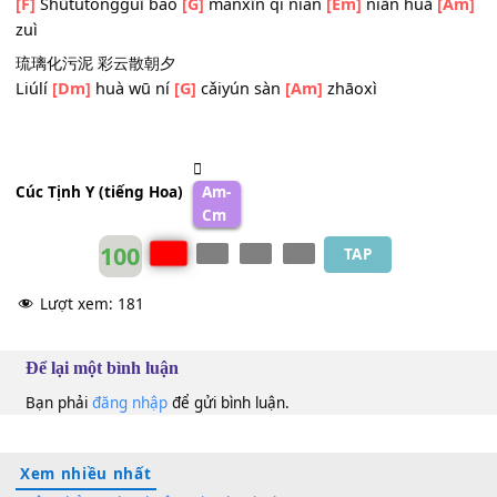
准我抱憾独行 雪中饮浮冰
Zhǔn wǒ
[G#]
bàohàn dúxíng
[Bb]
xuě zhōng yǐn fú
[Cm]
bīng
舞似星飞 未华丽先凄美
Wǔ sì xīng
[F]
fēi wèi
[G]
huálì xiān
[C]
qīměi
弦歌沉醉 挥罗袖断秋水
Xiángē
[G]
chénzuì huī
[Em]
luō xiù duàn
[Am]
qiūshuǐ
殊途同归 抱满心绮念拈花醉
[F]
Shūtútóngguī bào
[G]
mǎnxīn qǐ niàn
[Em]
niān huā
[
zuì
琉璃化污泥 彩云散朝夕
Liúlí
[Dm]
huà wū ní
[G]
cǎiyún sàn
[Am]
zhāoxì
Cúc Tịnh Y (tiếng Hoa)
Am-