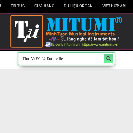
NG CHỦ
TIN TỨC
CỬA HÀNG
DỮ LIỆU ORGAN
V