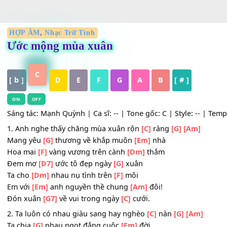
HỢP ÂM
,
Nhạc Trữ Tình
Ước mộng mùa xuân
C
[ b ]
D
E
F
G
A
B
[ # ]
ON
OFF
Sáng tác: Mạnh Quỳnh | Ca sĩ: -- | Tone gốc: C | Style: --
1. Anh nghe thấy chăng mùa xuân rộn
[C]
ràng
[G]
[Am]
Mang yêu
[G]
thương về khắp muôn
[Em]
nhà
Hoa mai
[F]
vàng vương trên cành
[Dm]
thắm
Đem mơ
[D7]
ước tô đẹp ngày
[G]
xuân
Ta cho
[Dm]
nhau nụ tình trên
[F]
môi