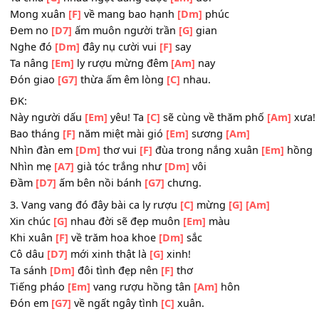
Em với
[Em]
anh nguyền thề chung
[Am]
đôi!
Đón xuân
[G7]
về vui trong ngày
[C]
cưới.
2. Ta luôn có nhau giàu sang hay nghèo
[C]
nàn
[G]
[Am]
Ta chia
[G]
nhau ngọt đắng cuộc
[Em]
đời
Mong xuân
[F]
về mang bao hạnh
[Dm]
phúc
Đem no
[D7]
ấm muôn người trần
[G]
gian
Nghe đó
[Dm]
đây nụ cười vui
[F]
say
Ta nâng
[Em]
ly rượu mừng đêm
[Am]
nay
Đón giao
[G7]
thừa ấm êm lòng
[C]
nhau.
ĐK:
Này người dấu
[Em]
yêu! Ta
[C]
sẽ cùng về thăm phố
[Am
Bao tháng
[F]
năm miệt mài gió
[Em]
sương
[Am]
Nhìn đàn em
[Dm]
thơ vui
[F]
đùa trong nắng xuân
[Em]
Nhìn mẹ
[A7]
già tóc trắng như
[Dm]
vôi
Đầm
[D7]
ấm bên nồi bánh
[G7]
chưng.
3. Vang vang đó đây bài ca ly rượu
[C]
mừng
[G]
[Am]
Xin chúc
[G]
nhau đời sẽ đẹp muôn
[Em]
màu