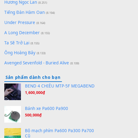
(8.929)
[SHEET] Ánh Trăng Nói Hộ Lòng Tôi - Mạnh Lệ
Quân | Intro + Pinyin
(8.651)
Bóng mây qua thềm
(8.577)
[SHEET PIANO] We Wish You A Merry Christmas
(8.516)
Orange Days - FT Island
(8.315)
Hãy nói với em - Mỹ Tâm - Bằng Kiều
(8.274)
Hương Ngọc Lan
(8.251)
Tiếng Đàn Hàm Oan
(8.194)
Under Pressure
(8.164)
A Long December
(8.155)