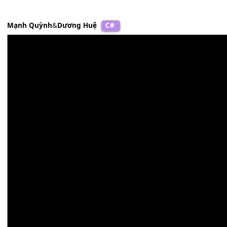
Khi xuân
[F]
về trăm hoa khoe
[Dm]
sắc
Cô dâu
[D7]
mới xinh thật là
[G]
xinh!
Ta sánh
[Dm]
đôi tình đẹp nên
[F]
thơ
Tiếng pháo
[Em]
vang rượu hồng tân
[Am]
hôn
Đón em
[G7]
về ngất ngây tình
[C]
xuân.
Mạnh Quỳnh
&
Dương Huệ
C#