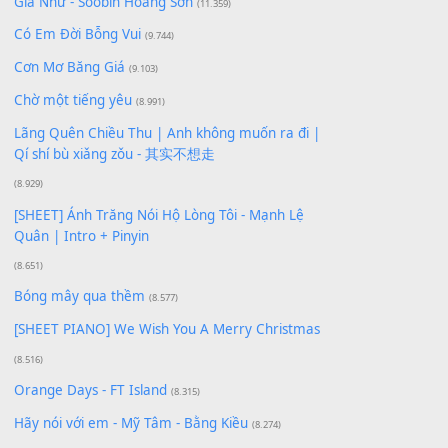
Để lại một bình luận
Bạn phải
đăng nhập
để gửi bình luận.
Xem nhiều nhất
Buông bỏ sự phụ thuộc nơi anh (Pinyin)
(18.942)
Phép Màu (OST Đàn Cá Gỗ)
(15.618)
[SHEET PIANO] Happy Birthday
(13.920)
Giá Như - Soobin Hoàng Sơn
(11.359)
Có Em Đời Bỗng Vui
(9.744)
Cơn Mơ Băng Giá
(9.103)
Chờ một tiếng yêu
(8.991)
Lãng Quên Chiều Thu | Anh không muốn ra đi |
Qí shí bù xiǎng zǒu - 其实不想走