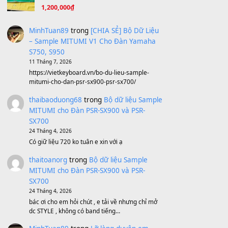
Ta Sẽ Trở Lại
(8.155)
Ông Hoàng Bảy
(8.133)
Avenged Sevenfold - Buried Alive
(8.109)
Sản phẩm dành cho bạn
BEND 4 CHIỀU MTP-5F MEGABEND
1,600,000
₫
Bánh xe Pa600 Pa900
500,000
₫
Bộ mạch phím Pa600 Pa300 Pa700
Cũ
1,200,000
₫
MinhTuan89
trong
[CHIA SẺ] Bộ Dữ Liệu
– Sample MITUMI V1 Cho Đàn Yamaha