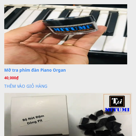
Khách
trong
Lỡ làng duyên em
30 Tháng 9, 2025
Cho xin sheet nhạc organ được không ạ
BÀI MỚI VIẾT
Dịch vụ cho thuê âm thanh tiệc gia đình, ban nhạc, ca s
20
Th7
Cài đặt dữ liệu cho đàn PSR-SX900 PSR-SX920 tại MIT
20
Th7
Dịch Vụ Cài Đặt Sample Đàn Organ Yamaha Tận Nhà 
07
Th7
Nâng Tầm Âm Thanh Cho Cây Đàn Của Bạn
Khóa Học Hướng Dẫn Sử Dụng Đàn Organ/Keyboard
26
Th6
Chuyên Sâu TPHCM | MITUMI
Cài đặt dữ liệu sample cho đàn Yamaha PSR-S750 S95
26
Th6