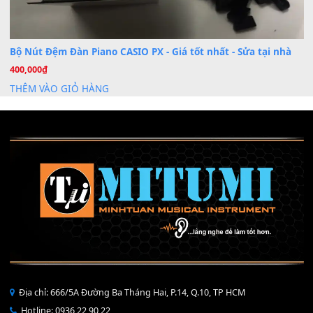
Mỡ tra phím đàn Piano Organ
40,000
₫
THÊM VÀO GIỎ HÀNG