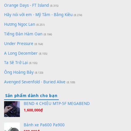
Lãng Quên Chiều Thu | Anh không muốn ra đi | Qí shí bù xiǎ
zǒu - 其实不想走
(8.929)
[SHEET] Ánh Trăng Nói Hộ Lòng Tôi - Mạnh Lệ Quân | Intro +
Pinyin
(8.651)
Bóng mây qua thềm
(8.577)
[SHEET PIANO] We Wish You A Merry Christmas
(8.516)
Orange Days - FT Island
(8.315)
Hãy nói với em - Mỹ Tâm - Bằng Kiều
(8.274)
Hương Ngọc Lan
(8.251)
Tiếng Đàn Hàm Oan
(8.194)
Under Pressure
(8.164)