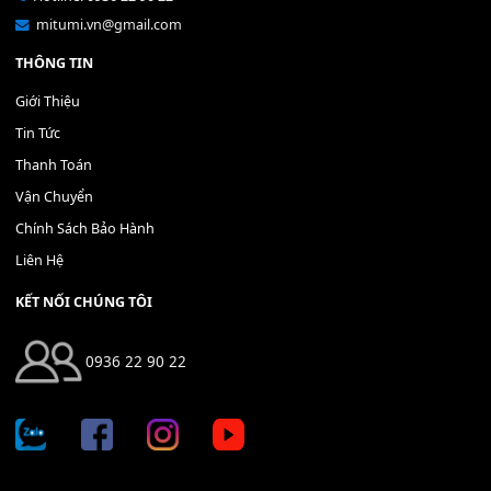
Bộ Nút Đệm Đàn Piano CASIO PX - Giá tốt nhất - Sửa tại n
400,000
₫
THÊM VÀO GIỎ HÀNG