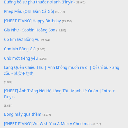
Lượt xem:
145
Để lại một bình luận
Bạn phải
đăng nhập
để gửi bình luận.
Xem nhiều nhất
Buông bỏ sự phụ thuộc nơi anh (Pinyin)
(18.942)
Phép Màu (OST Đàn Cá Gỗ)
(15.618)
[SHEET PIANO] Happy Birthday
(13.920)
Giá Như - Soobin Hoàng Sơn
(11.359)
Có Em Đời Bỗng Vui
(9.744)
Cơn Mơ Băng Giá
(9.103)
Chờ một tiếng yêu
(8.991)