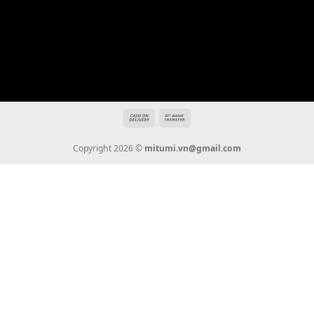
Địa chỉ: 666/5A Đường Ba Tháng Hai, P.14, Q.10, TP HCM
Hotline: 0936 22 90 22
mitumi.vn@gmail.com
THÔNG TIN
Giới Thiệu
Tin Tức
Thanh Toán
Vận Chuyển
Chính Sách Bảo Hành
Liên Hệ
KẾT NỐI CHÚNG TÔI
0936 22 90 22