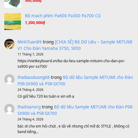
A Long December
(8.155)
Ta Sẽ Trở Lại
(8.155)
Ông Hoàng Bảy
(8.133)
Avenged Sevenfold - Buried Alive
(8.109)
Sản phẩm dành cho bạn
BEND 4 CHIỀU MTP-5F MEGABEND
1,600,000
₫
Bánh xe Pa600 Pa900
500,000
₫
Bộ mạch phím Pa600 Pa300 Pa700 Cũ
1,200,000
₫