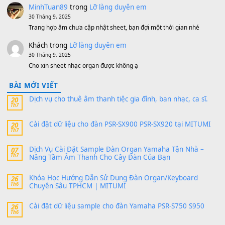
MinhTuan89
trong
[CHIA SẺ] Bộ Dữ Liệu – Sample MI
V1 Cho Đàn Yamaha S750, S950
11 Tháng 7, 2026
https://vietkeyboard.vn/bo-du-lieu-sample-mitumi-cho-dan-psr
sx900-psr-sx700/
thaibaoduong68
trong
Bộ dữ liệu Sample MITUMI cho
PSR-SX900 và PSR-SX700
24 Tháng 4, 2026
Có giữ liệu 720 ko tuân e xin với ạ
thaitoanorg
trong
Bộ dữ liệu Sample MITUMI cho Đàn
SX900 và PSR-SX700
24 Tháng 4, 2026
bác ơi cho em hỏi chút , e tải về nhưng chỉ mở dc STYLE , khôn
band tiếng…
MinhTuan89
trong
Lỡ làng duyên em
30 Tháng 9, 2025
Trang hợp âm chưa cập nhật sheet, bạn đợi một thời gian nhé