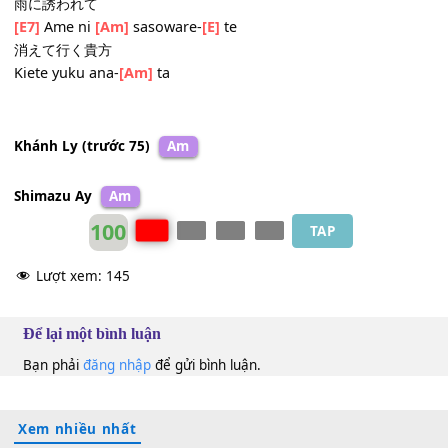
Yu-
[Dm]
me wo mita no-
[E7]
ni
3. 今は地の果てに
Ima wa chi no hate
[Am]
ni
愛を求めて
Ai wo
[A7]
motome-
[Dm]
te
雨に誘われて
[E7]
Ame ni
[Am]
sasoware-
[E]
te
消えて行く貴方
Kiete yuku ana-
[Am]
ta
Khánh Ly (trước 75)
Am
Shimazu Ay
Am
100
TAP