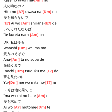
教えたのは誰？
Oshieta no wa da-
[C]
re
[E7]
2. 風の便りなの
Kaze no tayori na-
[Am]
no
人の噂なの？
Hito no
[A7]
uwasa na-
[Dm]
no
愛を知らないで
[E7]
Ai wo
[Am]
shirana-
[E7]
de
いてくれたならば
Ite kureta nara-
[Am]
ba
ĐK: 私は今も
Watashi
[Dm]
wa ima mo
貴方のそばで
Ana-
[Am]
ta no soba de
命続くまで
Inochi
[Dm]
tsuduku ma-
[E7]
de
夢を見たのに