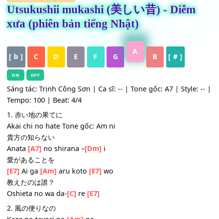
HỢP ÂM
,
Nhạc Trẻ
Utsukushii mukashi (美しい昔) - Diễm
xưa (phiên bản tiếng Nhật)
A
[ b ]
C
D
E
F
G
B
[ # ]
ON
OFF
Sáng tác: Trịnh Công Sơn | Ca sĩ: -- | Tone gốc: A7 | Style:
Tempo: 100 | Beat: 4/4
1. 赤い地の果てに
Akai chi no hate Tone gốc: Am ni
貴方の知らない
Anata
[A7]
no shirana –
[Dm]
i
愛があることを
[E7]
Ai ga
[Am]
aru koto
[E7]
wo