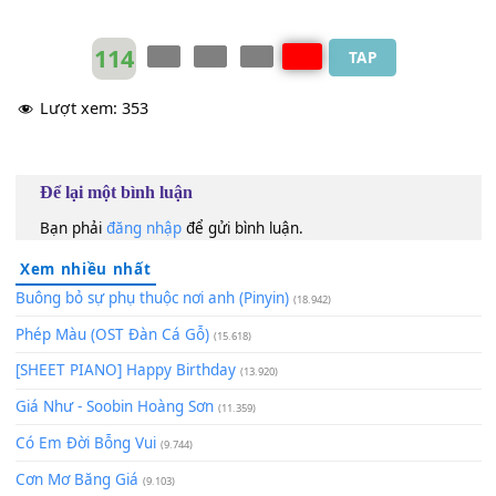
[D]
Nhiều điều mình còn chôn sâu
Chưa
[G]
nói một câu đã đi xa
[D]
Ai sẽ đón và ngân nga
[Em]
Baby...
[A]
baby
[D]
Đừng vội buông tay nhau thế.
114
TAP
Lượt xem:
353
Để lại một bình luận
Bạn phải
đăng nhập
để gửi bình luận.
Xem nhiều nhất
Buông bỏ sự phụ thuộc nơi anh (Pinyin)