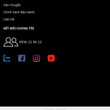
Địa chỉ: 666/5A Đường Ba Tháng Hai, P.14, Q.10, TP HCM
Hotline: 0936 22 90 22
mitumi.vn@gmail.com
THÔNG TIN
Giới Thiệu