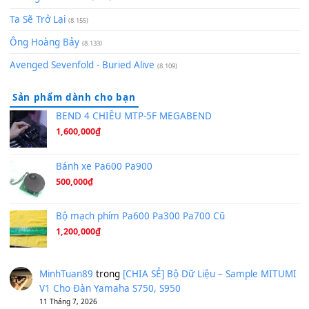
[SHEET PIANO] We Wish You A Merry Christmas
(8.516)
Orange Days - FT Island
(8.315)
Hãy nói với em - Mỹ Tâm - Bằng Kiều
(8.274)
Hương Ngọc Lan
(8.251)
Tiếng Đàn Hàm Oan
(8.194)
Under Pressure
(8.164)
A Long December
(8.155)
Ta Sẽ Trở Lại
(8.155)
Ông Hoàng Bảy
(8.133)
Avenged Sevenfold - Buried Alive
(8.109)
Sản phẩm dành cho bạn
BEND 4 CHIỀU MTP-5F MEGABEND