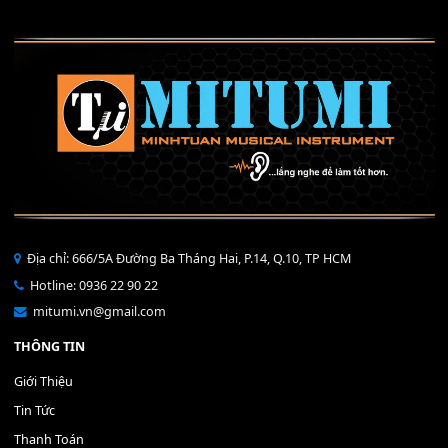
Mỡ tra phím đàn Piano Organ
40,000
₫
THÊM VÀO GIỎ HÀNG
Bộ Nút Đệm Đàn Piano CASIO PX - Giá tốt nhất - Sửa tại n
400,000
₫
THÊM VÀO GIỎ HÀNG