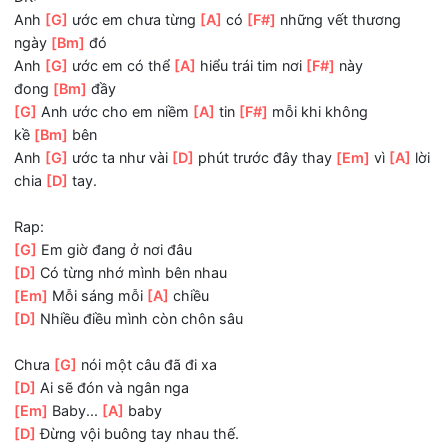
[G]
Vài phút trước hàng
[D]
cây vẫn vui
Vì
[Em]
ta
[A]
luôn có
[D]
đôi.
ĐK:
Anh
[G]
ước em chưa từng
[A]
có
[F#]
những vết thương
ngày
[Bm]
đó
Anh
[G]
ước em có thể
[A]
hiểu trái tim nơi
[F#]
này
đong
[Bm]
đầy
[G]
Anh ước cho em niềm
[A]
tin
[F#]
mỗi khi không
kề
[Bm]
bên
Anh
[G]
ước ta như vài
[D]
phút trước đây thay
[Em]
vì
[A
chia
[D]
tay.
Rap:
[G]
Em giờ đang ở nơi đâu
[D]
Có từng nhớ mình bên nhau
[Em]
Mỗi sáng mỗi
[A]
chiều