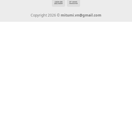
Tin Tức
Thanh Toán
Vận Chuyển
Chính Sách Bảo Hành
Liên Hệ
KẾT NỐI CHÚNG TÔI
0936 22 90 22