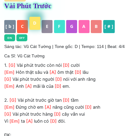
HỢP ÂM
Vài Phút Trước
D
[ b ]
C
E
F
G
A
B
[ # ]
ON
OFF
Sáng tác: Vũ Cát Tường
| Tone gốc: D | Tempo: 114 | Beat: 4
Ca Sĩ: Vũ Cát Tường
1.
[G]
Vài phút trước còn nói
[D]
cười
[Em]
Hôn thật sâu và
[A]
ôm thật
[D]
lâu
[G]
Vài phút trước người
[D]
nói với anh rằng
[Em]
Anh
[A]
mãi là của
[D]
em.
2.
[G]
Vài phút trước giờ tan
[D]
tầm
[Em]
Đứng chờ em
[A]
nắng cũng cười
[D]
anh