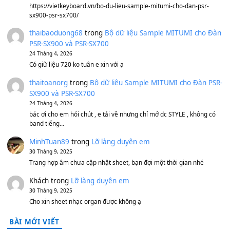
1,600,000
₫
Bánh xe Pa600 Pa900
500,000
₫
Bộ mạch phím Pa600 Pa300 Pa700 Cũ
1,200,000
₫
MinhTuan89
trong
[CHIA SẺ] Bộ Dữ Liệu – Sample MI
V1 Cho Đàn Yamaha S750, S950
11 Tháng 7, 2026
https://vietkeyboard.vn/bo-du-lieu-sample-mitumi-cho-dan-psr
sx900-psr-sx700/
thaibaoduong68
trong
Bộ dữ liệu Sample MITUMI cho
PSR-SX900 và PSR-SX700
24 Tháng 4, 2026
Có giữ liệu 720 ko tuân e xin với ạ