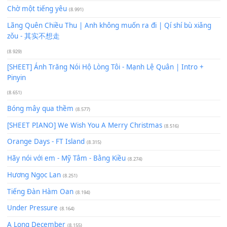
(18.942)
Phép Màu (OST Đàn Cá Gỗ)
(15.618)
[SHEET PIANO] Happy Birthday
(13.920)
Giá Như - Soobin Hoàng Sơn
(11.359)
Có Em Đời Bỗng Vui
(9.744)
Cơn Mơ Băng Giá
(9.103)
Chờ một tiếng yêu
(8.991)
Lãng Quên Chiều Thu | Anh không muốn ra đi | Qí shí bù xiǎ
zǒu - 其实不想走
(8.929)
[SHEET] Ánh Trăng Nói Hộ Lòng Tôi - Mạnh Lệ Quân | Intro +
Pinyin
(8.651)
Bóng mây qua thềm
(8.577)