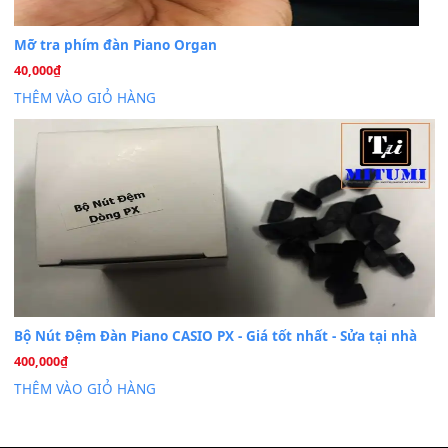
Dịch Vụ Cài Đặt Sample Đàn Organ Yamaha Tận Nhà 
07
Th7
Nâng Tầm Âm Thanh Cho Cây Đàn Của Bạn
Khóa Học Hướng Dẫn Sử Dụng Đàn Organ/Keyboard
26
Th6
Chuyên Sâu TPHCM | MITUMI
Cài đặt dữ liệu sample cho đàn Yamaha PSR-S750 S95
26
Th6