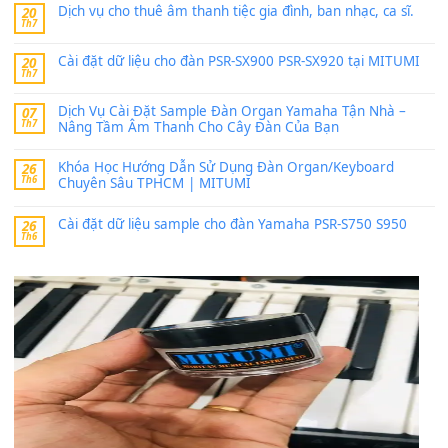
thaitoanorg
trong
Bộ dữ liệu Sample MITUMI cho Đàn
SX900 và PSR-SX700
24 Tháng 4, 2026
bác ơi cho em hỏi chút , e tải về nhưng chỉ mở dc STYLE , khôn
band tiếng…
MinhTuan89
trong
Lỡ làng duyên em
30 Tháng 9, 2025
Trang hợp âm chưa cập nhật sheet, bạn đợi một thời gian nhé
Khách
trong
Lỡ làng duyên em
30 Tháng 9, 2025
Cho xin sheet nhạc organ được không ạ
BÀI MỚI VIẾT
Dịch vụ cho thuê âm thanh tiệc gia đình, ban nhạc, ca s
20
Th7
Cài đặt dữ liệu cho đàn PSR-SX900 PSR-SX920 tại MIT
20
Th7