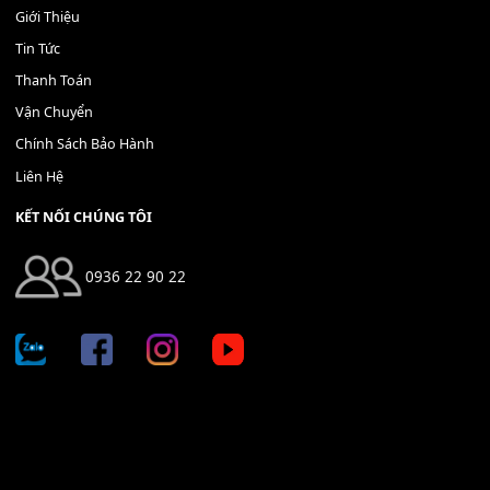
THÊM VÀO GIỎ HÀNG
Địa chỉ: 666/5A Đường Ba Tháng Hai, P.14, Q.10, TP HCM
Hotline: 0936 22 90 22
mitumi.vn@gmail.com