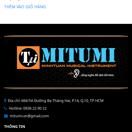
Mỡ tra phím đàn Piano Organ
40,000
₫
THÊM VÀO GIỎ HÀNG
Bộ Nút Đệm Đàn Piano CASIO PX - Giá tốt nhất - Sửa tại n
400,000
₫