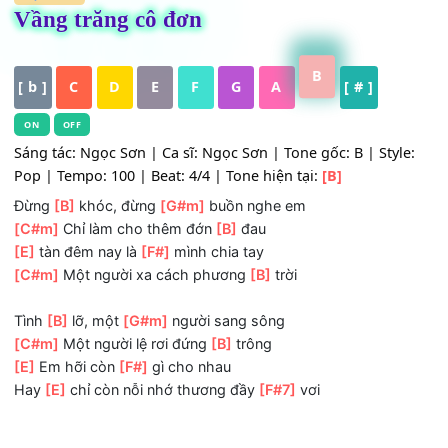
HỢP ÂM
Vầng trăng cô đơn
B
[ b ]
C
D
E
F
G
A
[ # ]
ON
OFF
Sáng tác: Ngọc Sơn | Ca sĩ: Ngọc Sơn | Tone gốc: B | Styl
Pop | Tempo: 100 | Beat: 4/4 | Tone hiện tại:
[B]
Đừng
[B]
khóc, đừng
[G#m]
buồn nghe em
[C#m]
Chỉ làm cho thêm đớn
[B]
đau
[E]
tàn đêm nay là
[F#]
mình chia tay
[C#m]
Một người xa cách phương
[B]
trời
Tình
[B]
lỡ, một
[G#m]
người sang sông
[C#m]
Một người lệ rơi đứng
[B]
trông