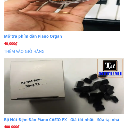
Dịch vụ cho thuê âm thanh tiệc gia đình, ban nhạc, ca s
20
Th7
Cài đặt dữ liệu cho đàn PSR-SX900 PSR-SX920 tại MIT
20
Th7
Dịch Vụ Cài Đặt Sample Đàn Organ Yamaha Tận Nhà 
07
Th7
Nâng Tầm Âm Thanh Cho Cây Đàn Của Bạn
Khóa Học Hướng Dẫn Sử Dụng Đàn Organ/Keyboard
26
Th6
Chuyên Sâu TPHCM | MITUMI
Cài đặt dữ liệu sample cho đàn Yamaha PSR-S750 S95
26
Th6