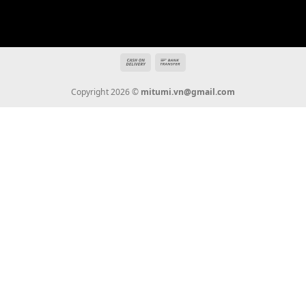
THÔNG TIN
Giới Thiệu
Tin Tức
Thanh Toán
Vận Chuyển
Chính Sách Bảo Hành
Liên Hệ
KẾT NỐI CHÚNG TÔI
0936 22 90 22