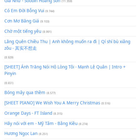
Bạn phải
đăng nhập
để gửi bình luận.
Xem nhiều nhất
Buông bỏ sự phụ thuộc nơi anh (Pinyin)
(18.942)
Phép Màu (OST Đàn Cá Gỗ)
(15.618)
[SHEET PIANO] Happy Birthday
(13.920)
Giá Như - Soobin Hoàng Sơn
(11.359)
Có Em Đời Bỗng Vui
(9.744)
Cơn Mơ Băng Giá
(9.103)
Chờ một tiếng yêu
(8.991)
Lãng Quên Chiều Thu | Anh không muốn ra đi | Qí shí bù xiǎ
zǒu - 其实不想走
(8.929)
[SHEET] Ánh Trăng Nói Hộ Lòng Tôi - Mạnh Lệ Quân | Intro +