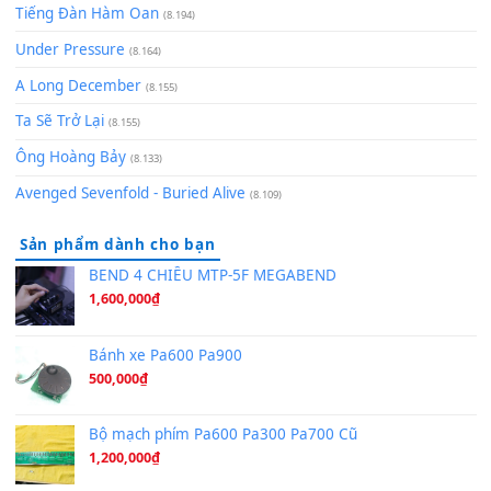
Pinyin
(8.651)
Bóng mây qua thềm
(8.577)
[SHEET PIANO] We Wish You A Merry Christmas
(8.516)
Orange Days - FT Island
(8.315)
Hãy nói với em - Mỹ Tâm - Bằng Kiều
(8.274)
Hương Ngọc Lan
(8.251)
Tiếng Đàn Hàm Oan
(8.194)
Under Pressure
(8.164)
A Long December
(8.155)
Ta Sẽ Trở Lại
(8.155)
Ông Hoàng Bảy
(8.133)
Avenged Sevenfold - Buried Alive
(8.109)