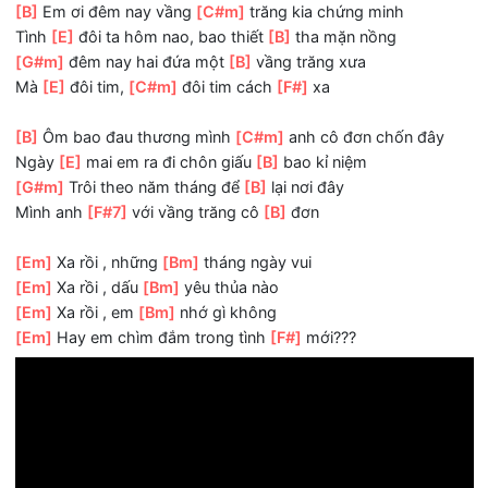
[E]
Em hỡi còn
[F#]
gì cho nhau
Hay
[E]
chỉ còn nỗi nhớ thương đầy
[F#7]
vơi
[B]
Em ơi đêm nay vầng
[C#m]
trăng kia chứng minh
Tình
[E]
đôi ta hôm nao, bao thiết
[B]
tha mặn nồng
[G#m]
đêm nay hai đứa một
[B]
vầng trăng xưa
Mà
[E]
đôi tim,
[C#m]
đôi tim cách
[F#]
xa
[B]
Ôm bao đau thương mình
[C#m]
anh cô đơn chốn đâ
Ngày
[E]
mai em ra đi chôn giấu
[B]
bao kỉ niệm
[G#m]
Trôi theo năm tháng để
[B]
lại nơi đây
Mình anh
[F#7]
với vầng trăng cô
[B]
đơn
[Em]
Xa rồi , những
[Bm]
tháng ngày vui
[Em]
Xa rồi , dấu
[Bm]
yêu thủa nào
[Em]
Xa rồi , em
[Bm]
nhớ gì không
[Em]
Hay em chìm đắm trong tình
[F#]
mới???