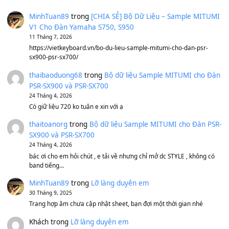
Sản phẩm dành cho bạn
BEND 4 CHIỀU MTP-5F MEGABEND
1,600,000
₫
Bánh xe Pa600 Pa900
500,000
₫
Bộ mạch phím Pa600 Pa300 Pa700 Cũ
1,200,000
₫
MinhTuan89
trong
[CHIA SẺ] Bộ Dữ Liệu – Sample MI
V1 Cho Đàn Yamaha S750, S950
11 Tháng 7, 2026
https://vietkeyboard.vn/bo-du-lieu-sample-mitumi-cho-dan-psr
sx900-psr-sx700/