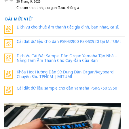
thaibaoduong68
trong
Bộ dữ liệu Sample MITUMI cho
PSR-SX900 và PSR-SX700
24 Tháng 4, 2026
Có giữ liệu 720 ko tuân e xin với ạ
thaitoanorg
trong
Bộ dữ liệu Sample MITUMI cho Đàn
SX900 và PSR-SX700
24 Tháng 4, 2026
bác ơi cho em hỏi chút , e tải về nhưng chỉ mở dc STYLE , khôn
band tiếng…
MinhTuan89
trong
Lỡ làng duyên em
30 Tháng 9, 2025
Trang hợp âm chưa cập nhật sheet, bạn đợi một thời gian nhé
Khách
trong
Lỡ làng duyên em
30 Tháng 9, 2025
Cho xin sheet nhạc organ được không ạ
BÀI MỚI VIẾT