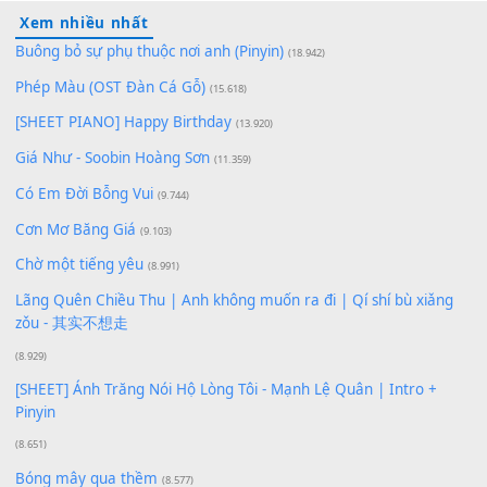
100
TAP
Lượt xem:
258
Để lại một bình luận
Bạn phải
đăng nhập
để gửi bình luận.
Xem nhiều nhất
Buông bỏ sự phụ thuộc nơi anh (Pinyin)
(18.942)
Phép Màu (OST Đàn Cá Gỗ)
(15.618)
[SHEET PIANO] Happy Birthday
(13.920)
Giá Như - Soobin Hoàng Sơn
(11.359)
Có Em Đời Bỗng Vui
(9.744)
Cơn Mơ Băng Giá
(9.103)