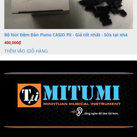
Mỡ tra phím đàn Piano Organ
40,000
₫
THÊM VÀO GIỎ HÀNG