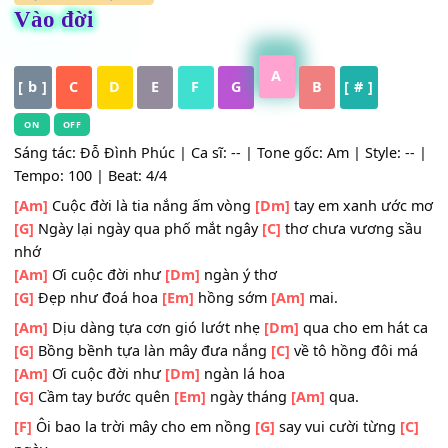
HỢP ÂM
,
Nhạc Trẻ
Vào đời
A
[ b ]
C
D
E
F
G
B
[ # ]
ON
OFF
Sáng tác: Đỗ Đình Phúc | Ca sĩ: -- | Tone gốc: Am | Style: 
Tempo: 100 | Beat: 4/4
[Am]
Cuộc đời là tia nắng ấm vòng
[Dm]
tay em xanh ướ
[G]
Ngày lại ngày qua phố mắt ngây
[C]
thơ chưa vương 
nhớ
[Am]
Ơi cuộc đời như
[Dm]
ngàn ý thơ
[G]
Đẹp như đoá hoa
[Em]
hồng sớm
[Am]
mai.
[Am]
Dịu dàng tựa cơn gió lướt nhẹ
[Dm]
qua cho em há
[G]
Bồng bềnh tựa làn mây đưa nắng
[C]
về tô hồng đôi 