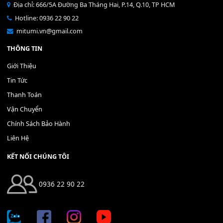
Bộ Nút Đệm Đàn Piano CASIO PX - Giá tốt nhất - Sửa tại n
400,000
₫
THÊM VÀO GIỎ HÀNG