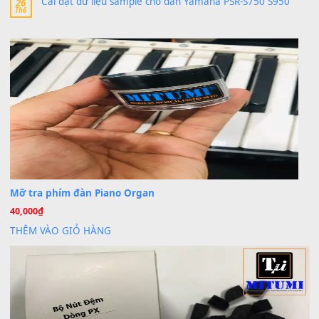
Trang hợp âm chưa cập nhật sheet, bạn đợi một thời gian nhé
Khách
trong
Lỡ làng duyên em
30 Tháng 9, 2025
Cho xin sheet nhạc organ được không ạ
BÀI MỚI VIẾT
Dịch vụ cho thuê âm thanh tiệc gia đình, ban nhạc, ca s
20
Th7
Cài đặt dữ liệu cho đàn PSR-SX900 PSR-SX920 tại MIT
20
Th7
Dịch Vụ Cài Đặt Sample Đàn Organ Yamaha Tận Nhà 
07
Th7
Nâng Tầm Âm Thanh Cho Cây Đàn Của Bạn
Khóa Học Hướng Dẫn Sử Dụng Đàn Organ/Keyboard
26
Th6
Chuyên Sâu TPHCM | MITUMI
Cài đặt dữ liệu sample cho đàn Yamaha PSR-S750 S95
26
Th6