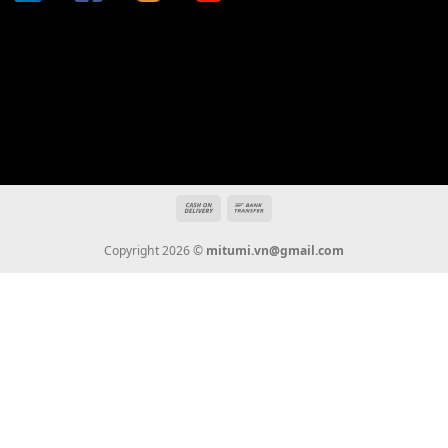
Địa chỉ: 666/5A Đường Ba Tháng Hai, P.14, Q.10, TP HCM
Hotline: 0936 22 90 22
mitumi.vn@gmail.com
THÔNG TIN
Giới Thiệu
Tin Tức
Thanh Toán
Vận Chuyển
Chính Sách Bảo Hành
Liên Hệ
KẾT NỐI CHÚNG TÔI