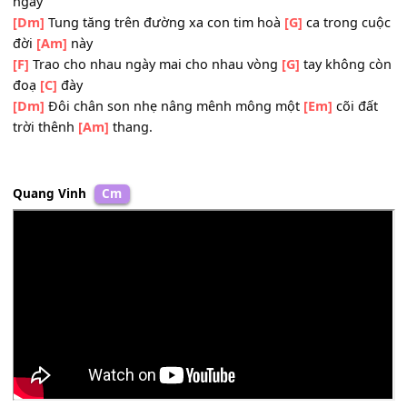
[Am]
Ơi cuộc đời như
[Dm]
ngàn lá hoa
[G]
Cầm tay bước quên
[Em]
ngày tháng
[Am]
qua.
[F]
Ôi bao la trời mây cho em nồng
[G]
say vui cười từng
ngày
[Dm]
Tung tăng trên đường xa con tim hoà
[G]
ca trong 
đời
[Am]
này
[F]
Trao cho nhau ngày mai cho nhau vòng
[G]
tay không
đoạ
[C]
đày
[Dm]
Đôi chân son nhẹ nâng mênh mông một
[Em]
cõi đ
trời thênh
[Am]
thang.
Quang Vinh
Cm