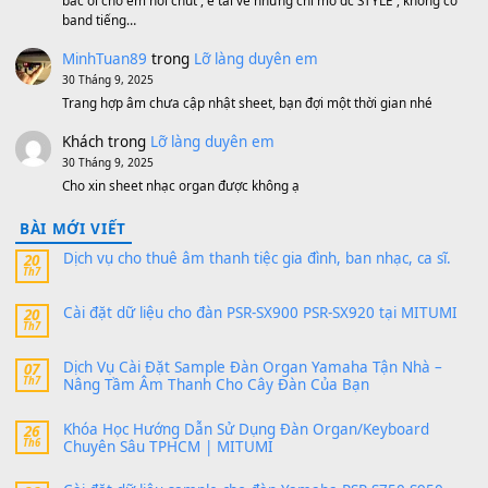
MinhTuan89
trong
[CHIA SẺ] Bộ Dữ Liệu – Sample MI
V1 Cho Đàn Yamaha S750, S950
11 Tháng 7, 2026
https://vietkeyboard.vn/bo-du-lieu-sample-mitumi-cho-dan-psr
sx900-psr-sx700/
thaibaoduong68
trong
Bộ dữ liệu Sample MITUMI cho
PSR-SX900 và PSR-SX700
24 Tháng 4, 2026
Có giữ liệu 720 ko tuân e xin với ạ
thaitoanorg
trong
Bộ dữ liệu Sample MITUMI cho Đàn
SX900 và PSR-SX700
24 Tháng 4, 2026
bác ơi cho em hỏi chút , e tải về nhưng chỉ mở dc STYLE , khôn
band tiếng…
MinhTuan89
trong
Lỡ làng duyên em
30 Tháng 9, 2025