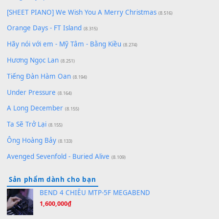
Chờ một tiếng yêu
(8.991)
Lãng Quên Chiều Thu | Anh không muốn ra đi | Qí shí bù xiǎ
zǒu - 其实不想走
(8.929)
[SHEET] Ánh Trăng Nói Hộ Lòng Tôi - Mạnh Lệ Quân | Intro +
Pinyin
(8.651)
Bóng mây qua thềm
(8.577)
[SHEET PIANO] We Wish You A Merry Christmas
(8.516)
Orange Days - FT Island
(8.315)
Hãy nói với em - Mỹ Tâm - Bằng Kiều
(8.274)
Hương Ngọc Lan
(8.251)
Tiếng Đàn Hàm Oan
(8.194)