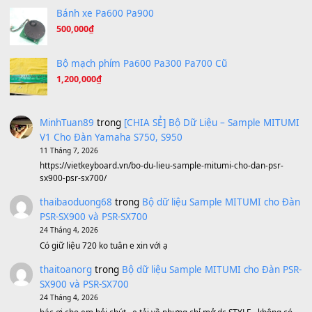
Under Pressure
(8.164)
A Long December
(8.155)
Ta Sẽ Trở Lại
(8.155)
Ông Hoàng Bảy
(8.133)
Avenged Sevenfold - Buried Alive
(8.109)
Sản phẩm dành cho bạn
BEND 4 CHIỀU MTP-5F MEGABEND
1,600,000
₫
Bánh xe Pa600 Pa900
500,000
₫
Bộ mạch phím Pa600 Pa300 Pa700 Cũ
1,200,000
₫