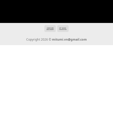
THÔNG TIN
Giới Thiệu
Tin Tức
Thanh Toán
Vận Chuyển
Chính Sách Bảo Hành
Liên Hệ
KẾT NỐI CHÚNG TÔI
0936 22 90 22