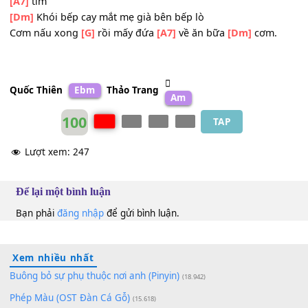
Tôi luôn khao
[G]
khát hình bóng quê
[A7]
nhà
[Dm]
Sáng sớm đi bắt cua đồng đi thả diều
Huýt sáo nô
[G]
đùa bên đám bạn nơi lũy
[Bb]
tre chơi tr
[A7]
tìm
[Dm]
Khói bếp cay mắt mẹ già bên bếp lò
Cơm nấu xong
[G]
rồi mấy đứa
[A7]
về ăn bữa
[Dm]
cơm.
Quốc Thiên
Ebm
Thảo Trang
Am
100
TAP
Lượt xem:
247
Để lại một bình luận
Bạn phải
đăng nhập
để gửi bình luận.