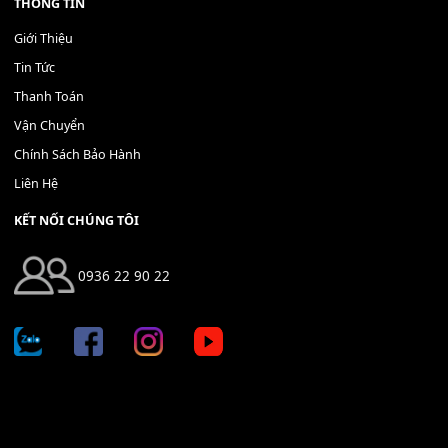
400,000
₫
THÊM VÀO GIỎ HÀNG
Địa chỉ: 666/5A Đường Ba Tháng Hai, P.14, Q.10, TP HCM
Hotline: 0936 22 90 22
mitumi.vn@gmail.com