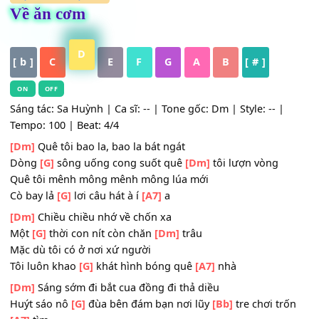
HỢP ÂM
,
Nhạc Trẻ
Về ăn cơm
D
[ b ]
C
E
F
G
A
B
[ # ]
ON
OFF
Sáng tác: Sa Huỳnh | Ca sĩ: -- | Tone gốc: Dm | Style: -- |
Tempo: 100 | Beat: 4/4
[Dm]
Quê tôi bao la, bao la bát ngát
Dòng
[G]
sông uống cong suốt quê
[Dm]
tôi lượn vòng
Quê tôi mênh mông mênh mông lúa mới
Cò bay lả
[G]
lơi câu hát à í
[A7]
a
[Dm]
Chiều chiều nhớ về chốn xa
Một
[G]
thời con nít còn chăn
[Dm]
trâu
Mặc dù tôi có ở nơi xứ người