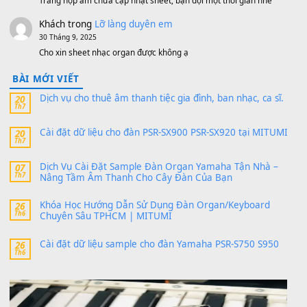
thaibaoduong68
trong
Bộ dữ liệu Sample MITUMI cho
PSR-SX900 và PSR-SX700
24 Tháng 4, 2026
Có giữ liệu 720 ko tuân e xin với ạ
thaitoanorg
trong
Bộ dữ liệu Sample MITUMI cho Đàn
SX900 và PSR-SX700
24 Tháng 4, 2026
bác ơi cho em hỏi chút , e tải về nhưng chỉ mở dc STYLE , khôn
band tiếng…
MinhTuan89
trong
Lỡ làng duyên em
30 Tháng 9, 2025
Trang hợp âm chưa cập nhật sheet, bạn đợi một thời gian nhé
Khách
trong
Lỡ làng duyên em
30 Tháng 9, 2025
Cho xin sheet nhạc organ được không ạ
BÀI MỚI VIẾT