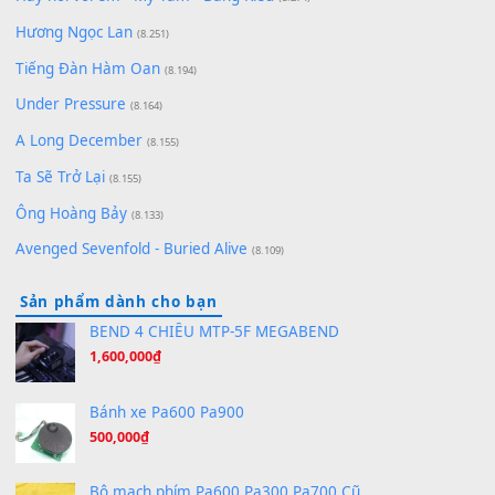
Pinyin
(8.651)
Bóng mây qua thềm
(8.577)
[SHEET PIANO] We Wish You A Merry Christmas
(8.516)
Orange Days - FT Island
(8.315)
Hãy nói với em - Mỹ Tâm - Bằng Kiều
(8.274)
Hương Ngọc Lan
(8.251)
Tiếng Đàn Hàm Oan
(8.194)
Under Pressure
(8.164)
A Long December
(8.155)
Ta Sẽ Trở Lại
(8.155)
Ông Hoàng Bảy
(8.133)