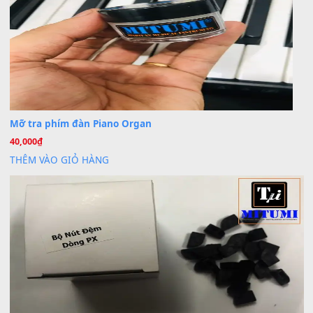
Dịch vụ cho thuê âm thanh tiệc gia đình, ban nhạc, ca s
20
Th7
Cài đặt dữ liệu cho đàn PSR-SX900 PSR-SX920 tại MIT
20
Th7
Dịch Vụ Cài Đặt Sample Đàn Organ Yamaha Tận Nhà 
07
Th7
Nâng Tầm Âm Thanh Cho Cây Đàn Của Bạn
Khóa Học Hướng Dẫn Sử Dụng Đàn Organ/Keyboard
26
Th6
Chuyên Sâu TPHCM | MITUMI
Cài đặt dữ liệu sample cho đàn Yamaha PSR-S750 S95
26
Th6