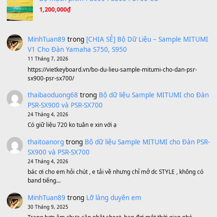
Avenged Sevenfold - Buried Alive
(8.109)
Sản phẩm dành cho bạn
BEND 4 CHIỀU MTP-5F MEGABEND
1,600,000
₫
Bánh xe Pa600 Pa900
500,000
₫
Bộ mạch phím Pa600 Pa300 Pa700 Cũ
1,200,000
₫
MinhTuan89
trong
[CHIA SẺ] Bộ Dữ Liệu – Sample MI
V1 Cho Đàn Yamaha S750, S950
11 Tháng 7, 2026
https://vietkeyboard.vn/bo-du-lieu-sample-mitumi-cho-dan-psr
sx900-psr-sx700/