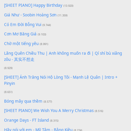
Xem nhiều nhất
Buông bỏ sự phụ thuộc nơi anh (Pinyin)
(18.942)
Phép Màu (OST Đàn Cá Gỗ)
(15.618)
[SHEET PIANO] Happy Birthday
(13.920)
Giá Như - Soobin Hoàng Sơn
(11.359)
Có Em Đời Bỗng Vui
(9.744)
Cơn Mơ Băng Giá
(9.103)
Chờ một tiếng yêu
(8.991)
Lãng Quên Chiều Thu | Anh không muốn ra đi | Qí shí bù xiǎ
zǒu - 其实不想走
(8.929)
[SHEET] Ánh Trăng Nói Hộ Lòng Tôi - Mạnh Lệ Quân | Intro +