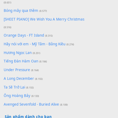
Có Em Đời Bỗng Vui
(9.744)
Cơn Mơ Băng Giá
(9.103)
Chờ một tiếng yêu
(8.991)
Lãng Quên Chiều Thu | Anh không muốn ra đi |
Qí shí bù xiǎng zǒu - 其实不想走
(8.929)
[SHEET] Ánh Trăng Nói Hộ Lòng Tôi - Mạnh Lệ
Quân | Intro + Pinyin
(8.651)
Bóng mây qua thềm
(8.577)
[SHEET PIANO] We Wish You A Merry Christmas
(8.516)
Orange Days - FT Island
(8.315)
Hãy nói với em - Mỹ Tâm - Bằng Kiều
(8.274)