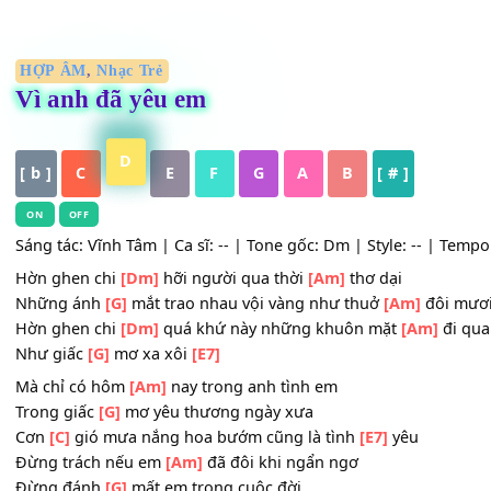
HỢP ÂM
,
Nhạc Trẻ
Vì anh đã yêu em
D
[ b ]
C
E
F
G
A
B
[ # ]
ON
OFF
Sáng tác: Vĩnh Tâm | Ca sĩ: -- | Tone gốc: Dm | Style: -- |
Hờn ghen chi
[Dm]
hỡi người qua thời
[Am]
thơ dại
Những ánh
[G]
mắt trao nhau vội vàng như thuở
[Am]
đô
Hờn ghen chi
[Dm]
quá khứ này những khuôn mặt
[Am]
Như giấc
[G]
mơ xa xôi
[E7]
Mà chỉ có hôm
[Am]
nay trong anh tình em