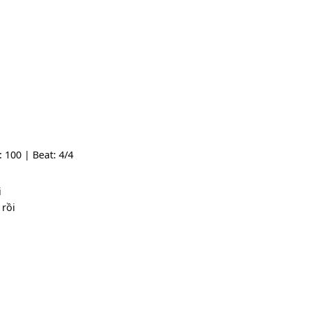
 Tempo: 100 | Beat: 4/4
i mươi
đi qua rồi