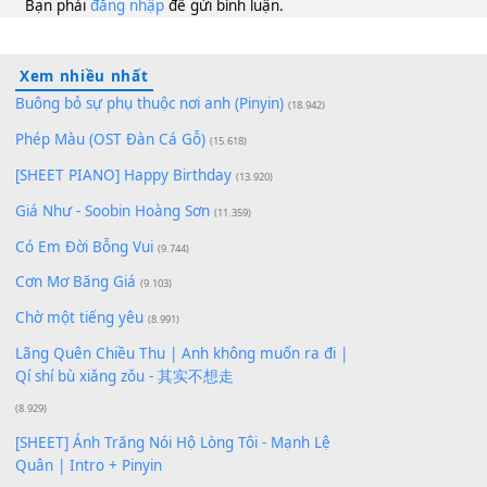
Hồng Hạnh
Ebm
10
Lượt xem:
318
Để lại một bình luận
Bạn phải
đăng nhập
để gửi bình luận.
Xem nhiều nhất
Buông bỏ sự phụ thuộc nơi anh (Pinyin)
(18.942)
Phép Màu (OST Đàn Cá Gỗ)
(15.618)
[SHEET PIANO] Happy Birthday
(13.920)
Giá Như - Soobin Hoàng Sơn
(11.359)