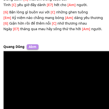
Trong giấc
[G]
mơ yêu thương ngày xưa
Cơn
[C]
gió mưa nắng hoa bướm cũng là tình
[E7]
yêu
Đừng trách nếu em
[Am]
đã đôi khi ngẩn ngơ
Đừng đánh
[G]
mất em trong cuộc đời
Tình
[C]
yêu giờ đây dành
[E7]
hết cho
[Am]
người.
[G]
Bận lòng gì buồn vui với
[C]
những ghen tuông
[Em]
Kỷ niệm nào chẳng mang bóng
[Am]
dáng yêu thư
[G]
Giận hờn rồi để thêm nỗi
[C]
nhớ thương nhau
Ngày
[E7]
tháng qua mau hãy sống thứ tha hỡi
[Am]
ngườ
Quang Dũng
Abm