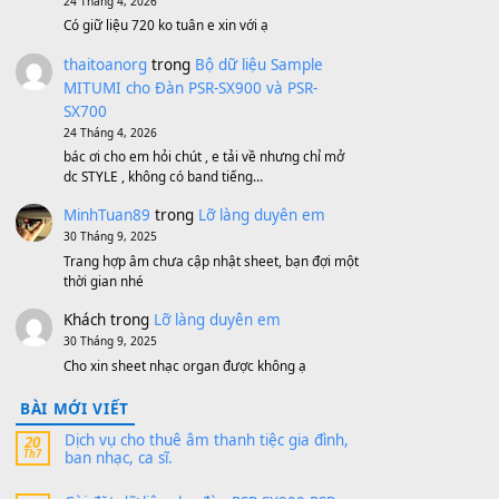
Bộ mạch phím Pa600 Pa300 Pa700
Cũ
1,200,000
₫
MinhTuan89
trong
[CHIA SẺ] Bộ Dữ Liệu
– Sample MITUMI V1 Cho Đàn Yamaha
S750, S950
11 Tháng 7, 2026
https://vietkeyboard.vn/bo-du-lieu-sample-
mitumi-cho-dan-psr-sx900-psr-sx700/
thaibaoduong68
trong
Bộ dữ liệu Sample
MITUMI cho Đàn PSR-SX900 và PSR-
SX700
24 Tháng 4, 2026
Có giữ liệu 720 ko tuân e xin với ạ
thaitoanorg
trong
Bộ dữ liệu Sample
MITUMI cho Đàn PSR-SX900 và PSR-