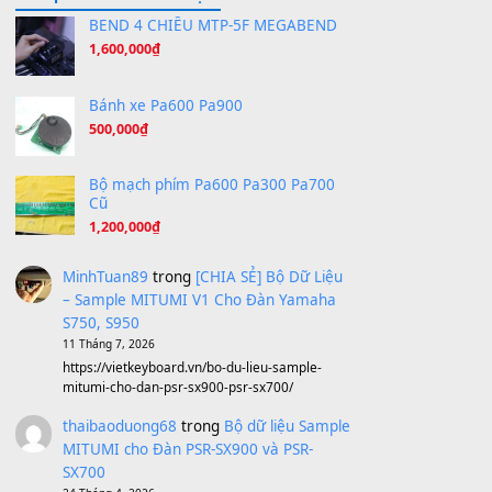
Hương Ngọc Lan
(8.251)
Tiếng Đàn Hàm Oan
(8.194)
Under Pressure
(8.164)
A Long December
(8.155)
Ta Sẽ Trở Lại
(8.155)
Ông Hoàng Bảy
(8.133)
Avenged Sevenfold - Buried Alive
(8.109)
Sản phẩm dành cho bạn
BEND 4 CHIỀU MTP-5F MEGABEND
1,600,000
₫
Bánh xe Pa600 Pa900
500,000
₫