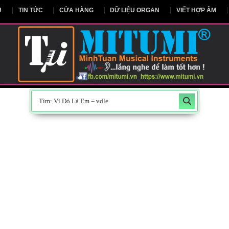
NG CHỦ
TIN TỨC
CỬA HÀNG
DỮ LIỆU ORGAN
V