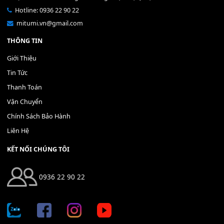
Bộ Nút Đệm Đàn Piano CASIO PX - Giá tốt nhất - Sửa tại n
400,000
₫
THÊM VÀO GIỎ HÀNG