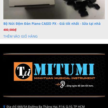
Mỡ tra phím đàn Piano Organ
40,000
₫
THÊM VÀO GIỎ HÀNG