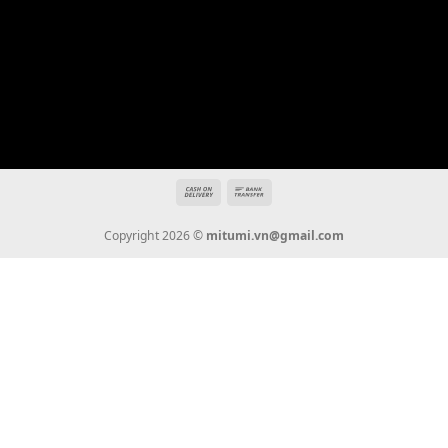
Địa chỉ: 666/5A Đường Ba Tháng Hai, P.14, Q.10, TP HCM
Hotline: 0936 22 90 22
mitumi.vn@gmail.com
THÔNG TIN
Giới Thiệu
Tin Tức
Thanh Toán
Vận Chuyển
Chính Sách Bảo Hành
Liên Hệ
KẾT NỐI CHÚNG TÔI
0936 22 90 22