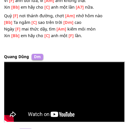
[Bb]
Chỉ vì đam
[C]
mê yêu mù
[A]
quáng.
Vì
[F]
anh yếu mềm, vì
[Am]
anh mơ mộng
[Bb]
Để mất
[C]
em trong vòng
[Dm]
tay
Vì
[F]
anh dối lừa, vì
[Am]
anh không thật
Xin
[Bb]
em hãy cho
[C]
anh một lần
[A7]
nữa.
Quỳ
[F]
nơi thánh đường, chợt
[Am]
nhớ hôm nào
[Bb]
Ta ngắm
[C]
sao trên trời
[Dm]
cao
Ngày
[F]
mai thức dậy, tìm
[Am]
kiếm mỏi mòn
Xin
[Bb]
em hãy cho
[C]
anh một
[F]
lần.
Quang Dũng
Dm