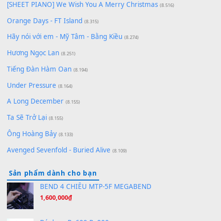
Chờ một tiếng yêu
(8.991)
Lãng Quên Chiều Thu | Anh không muốn ra đi | Qí shí bù xiǎ
zǒu - 其实不想走
(8.929)
[SHEET] Ánh Trăng Nói Hộ Lòng Tôi - Mạnh Lệ Quân | Intro +
Pinyin
(8.651)
Bóng mây qua thềm
(8.577)
[SHEET PIANO] We Wish You A Merry Christmas
(8.516)
Orange Days - FT Island
(8.315)
Hãy nói với em - Mỹ Tâm - Bằng Kiều
(8.274)
Hương Ngọc Lan
(8.251)
Tiếng Đàn Hàm Oan
(8.194)
Under Pressure
(8.164)