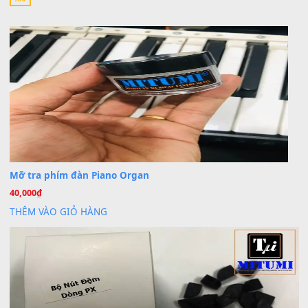
Khách
trong
Lỡ làng duyên em
30 Tháng 9, 2025
Cho xin sheet nhạc organ được không ạ
BÀI MỚI VIẾT
Dịch vụ cho thuê âm thanh tiệc gia đình, ban nhạc, ca s
20
Th7
Cài đặt dữ liệu cho đàn PSR-SX900 PSR-SX920 tại MIT
20
Th7
Dịch Vụ Cài Đặt Sample Đàn Organ Yamaha Tận Nhà 
07
Th7
Nâng Tầm Âm Thanh Cho Cây Đàn Của Bạn
Khóa Học Hướng Dẫn Sử Dụng Đàn Organ/Keyboard
26
Th6
Chuyên Sâu TPHCM | MITUMI
Cài đặt dữ liệu sample cho đàn Yamaha PSR-S750 S95
26
Th6