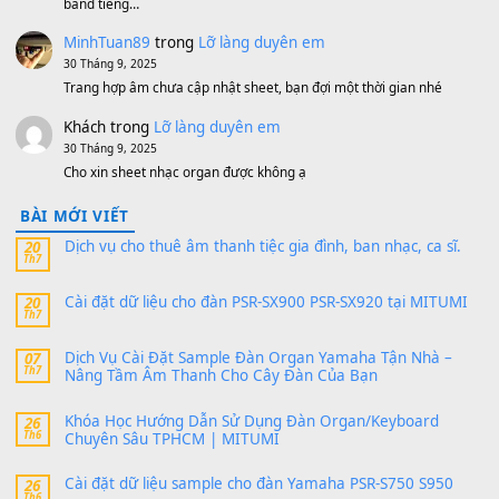
MinhTuan89
trong
[CHIA SẺ] Bộ Dữ Liệu – Sample MI
V1 Cho Đàn Yamaha S750, S950
11 Tháng 7, 2026
https://vietkeyboard.vn/bo-du-lieu-sample-mitumi-cho-dan-psr
sx900-psr-sx700/
thaibaoduong68
trong
Bộ dữ liệu Sample MITUMI cho
PSR-SX900 và PSR-SX700
24 Tháng 4, 2026
Có giữ liệu 720 ko tuân e xin với ạ
thaitoanorg
trong
Bộ dữ liệu Sample MITUMI cho Đàn
SX900 và PSR-SX700
24 Tháng 4, 2026
bác ơi cho em hỏi chút , e tải về nhưng chỉ mở dc STYLE , khôn
band tiếng…
MinhTuan89
trong
Lỡ làng duyên em
30 Tháng 9, 2025
Trang hợp âm chưa cập nhật sheet, bạn đợi một thời gian nhé