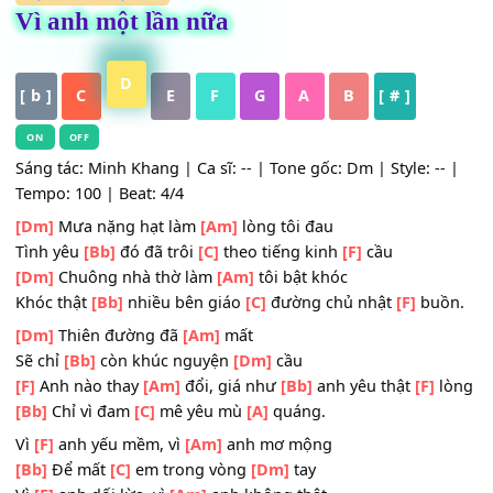
HỢP ÂM
,
Nhạc Trẻ
Vì anh một lần nữa
D
[ b ]
C
E
F
G
A
B
[ # ]
ON
OFF
Sáng tác: Minh Khang | Ca sĩ: -- | Tone gốc: Dm | Style: -
Tempo: 100 | Beat: 4/4
[Dm]
Mưa nặng hạt làm
[Am]
lòng tôi đau
Tình yêu
[Bb]
đó đã trôi
[C]
theo tiếng kinh
[F]
cầu
[Dm]
Chuông nhà thờ làm
[Am]
tôi bật khóc
Khóc thật
[Bb]
nhiều bên giáo
[C]
đường chủ nhật
[F]
bu
[Dm]
Thiên đường đã
[Am]
mất
Sẽ chỉ
[Bb]
còn khúc nguyện
[Dm]
cầu
[F]
Anh nào thay
[Am]
đổi, giá như
[Bb]
anh yêu thật
[F]