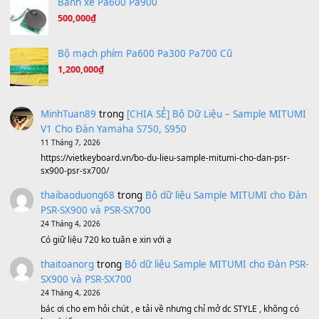
A Long December
(8.155)
Ta Sẽ Trở Lại
(8.155)
Ông Hoàng Bảy
(8.133)
Avenged Sevenfold - Buried Alive
(8.109)
Sản phẩm dành cho bạn
BEND 4 CHIỀU MTP-5F MEGABEND
1,600,000
₫
Bánh xe Pa600 Pa900
500,000
₫
Bộ mạch phím Pa600 Pa300 Pa700 Cũ
1,200,000
₫