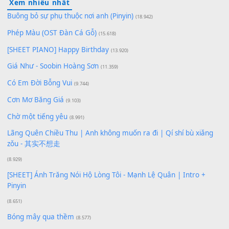
Lượt xem:
198
Để lại một bình luận
Bạn phải
đăng nhập
để gửi bình luận.
Xem nhiều nhất
Buông bỏ sự phụ thuộc nơi anh (Pinyin)
(18.942)
Phép Màu (OST Đàn Cá Gỗ)
(15.618)
[SHEET PIANO] Happy Birthday
(13.920)
Giá Như - Soobin Hoàng Sơn
(11.359)
Có Em Đời Bỗng Vui
(9.744)
Cơn Mơ Băng Giá
(9.103)