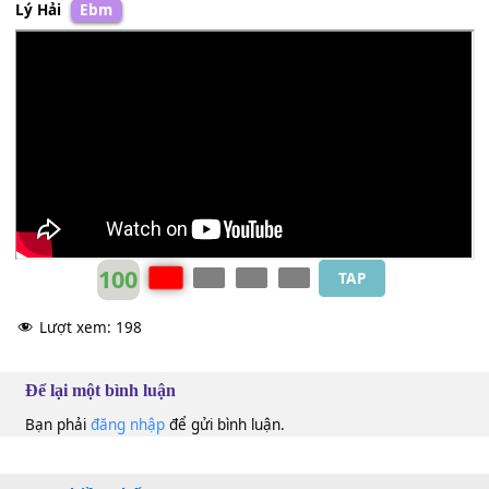
Lý Hải
Ebm
100
TAP