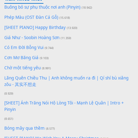
Lượt xem:
555
Để lại một bình luận
Bạn phải
đăng nhập
để gửi bình luận.
Xem nhiều nhất
Buông bỏ sự phụ thuộc nơi anh (Pinyin)
(18.942)
Phép Màu (OST Đàn Cá Gỗ)
(15.618)
[SHEET PIANO] Happy Birthday
(13.920)
Giá Như - Soobin Hoàng Sơn
(11.359)
Có Em Đời Bỗng Vui
(9.744)
Cơn Mơ Băng Giá
(9.103)
Chờ một tiếng yêu
(8.991)