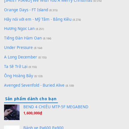
Lãng Quên Chiều Thu | Anh không muốn ra đi | Qí shí bù xiǎ
zǒu - 其实不想走
(8.929)
[SHEET] Ánh Trăng Nói Hộ Lòng Tôi - Mạnh Lệ Quân | Intro +
Pinyin
(8.651)
Bóng mây qua thềm
(8.577)
[SHEET PIANO] We Wish You A Merry Christmas
(8.516)
Orange Days - FT Island
(8.315)
Hãy nói với em - Mỹ Tâm - Bằng Kiều
(8.274)
Hương Ngọc Lan
(8.251)
Tiếng Đàn Hàm Oan
(8.194)
Under Pressure
(8.164)