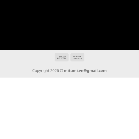
Địa chỉ: 666/5A Đường Ba Tháng Hai, P.14, Q.10, TP HCM
Hotline: 0936 22 90 22
mitumi.vn@gmail.com
THÔNG TIN
Giới Thiệu
Tin Tức
Thanh Toán
Vận Chuyển
Chính Sách Bảo Hành
Liên Hệ
KẾT NỐI CHÚNG TÔI
0936 22 90 22