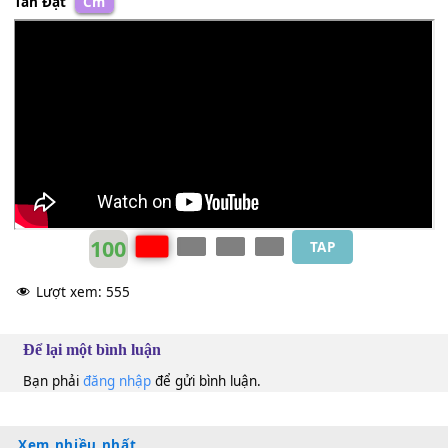
Chỉ một cơn gió vô tình bay nhanh hoa xa cành
Hạnh phúc vô bờ của con là Đấng nhân từ ở cùng
Được Ngài đến trong cuộc đời là được niềm vui nước trờ
Tấn Đạt
Cm
100
TAP