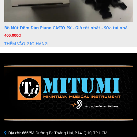
Mỡ tra phím đàn Piano Organ
40,000
₫
THÊM VÀO GIỎ HÀNG