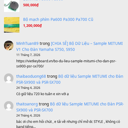
A Long December
(8.155)
Ta Sẽ Trở Lại
(8.155)
Ông Hoàng Bảy
(8.133)
Avenged Sevenfold - Buried Alive
(8.109)
Sản phẩm dành cho bạn
BEND 4 CHIỀU MTP-5F MEGABEND
1,600,000
₫
Bánh xe Pa600 Pa900
500,000
₫
Bộ mạch phím Pa600 Pa300 Pa700 Cũ
1,200,000
₫