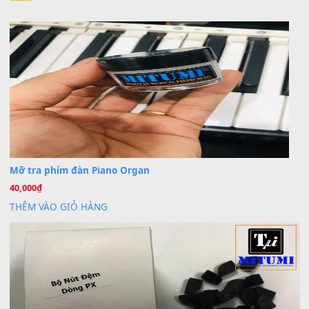
Khách
trong
Lỡ làng duyên em
30 Tháng 9, 2025
Cho xin sheet nhạc organ được không ạ
BÀI MỚI VIẾT
Dịch vụ cho thuê âm thanh tiệc gia đình, ban nhạc, ca s
20
Th7
Cài đặt dữ liệu cho đàn PSR-SX900 PSR-SX920 tại MIT
20
Th7
Dịch Vụ Cài Đặt Sample Đàn Organ Yamaha Tận Nhà 
07
Th7
Nâng Tầm Âm Thanh Cho Cây Đàn Của Bạn
Khóa Học Hướng Dẫn Sử Dụng Đàn Organ/Keyboard
26
Th6
Chuyên Sâu TPHCM | MITUMI
Cài đặt dữ liệu sample cho đàn Yamaha PSR-S750 S95
26
Th6