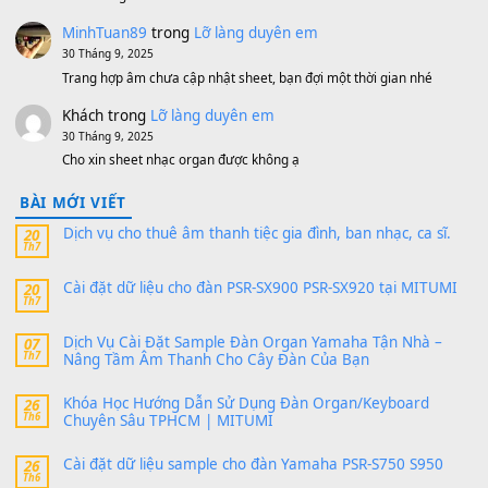
MinhTuan89
trong
[CHIA SẺ] Bộ Dữ Liệu – Sample MI
V1 Cho Đàn Yamaha S750, S950
11 Tháng 7, 2026
https://vietkeyboard.vn/bo-du-lieu-sample-mitumi-cho-dan-psr
sx900-psr-sx700/
thaibaoduong68
trong
Bộ dữ liệu Sample MITUMI cho
PSR-SX900 và PSR-SX700
24 Tháng 4, 2026
Có giữ liệu 720 ko tuân e xin với ạ
thaitoanorg
trong
Bộ dữ liệu Sample MITUMI cho Đàn
SX900 và PSR-SX700
24 Tháng 4, 2026
bác ơi cho em hỏi chút , e tải về nhưng chỉ mở dc STYLE , khôn
band tiếng…
MinhTuan89
trong
Lỡ làng duyên em
30 Tháng 9, 2025
Trang hợp âm chưa cập nhật sheet, bạn đợi một thời gian nhé