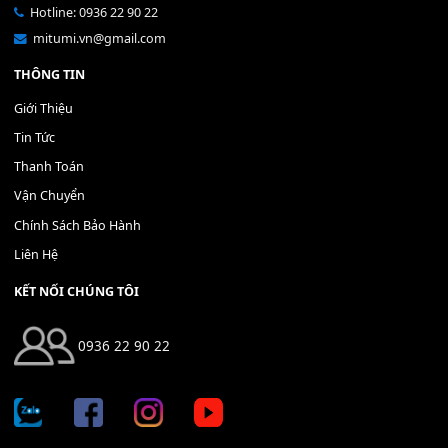
Bộ Nút Đệm Đàn Piano CASIO PX - Giá tốt nhất - Sửa tại n
400,000
₫
THÊM VÀO GIỎ HÀNG