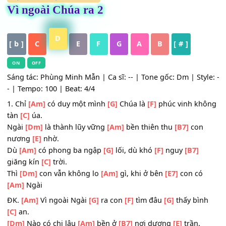
HỢP ÂM
,
Nhạc Thánh Ca
Vì ngoài Chúa ra 2
D
[ b ]
C
E
F
G
A
B
[ # ]
ON
OFF
Sáng tác: Phùng Minh Mẫn | Ca sĩ: -- | Tone gốc: Dm | Sty
- | Tempo: 100 | Beat: 4/4
1. Chỉ
[Am]
có duy một mình
[G]
Chúa là
[F]
phúc vinh k
tàn
[C]
úa.
Ngài
[Dm]
là thành lũy vững
[Am]
bền thiên thu
[B7]
con
nương
[E]
nhờ.
Dù
[Am]
có phong ba ngập
[G]
lối, dù khó
[F]
nguy
[B7]
giăng kín
[C]
trời.
Thì
[Dm]
con vẫn không lo
[Am]
gì, khi ở bên
[E7]
con có