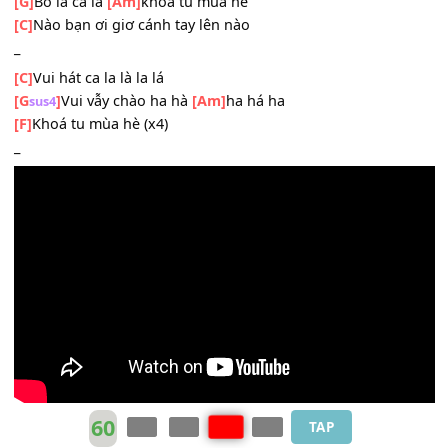
[G]
Sống ngay thẳng là
[Am]
khoá tu mùa hè
[F]
Làm việc thiện tin tu nhân quả
[C]
Vui thật nhiều học điều hay
[G]
Bỏ la cà là
[Am]
khoá tu mùa hè
[C]
Nào bạn ơi giơ cánh tay lên nào
_
[C]
Vui hát ca la là la lá
[G
]
Vui vẫy chào ha hà
[Am]
ha há ha
sus4
[F]
Khoá tu mùa hè (x4)
_