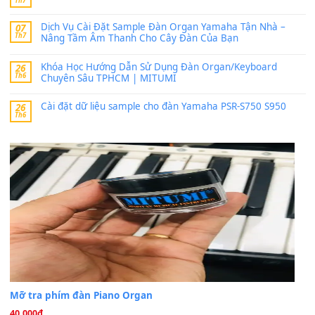
bác ơi cho em hỏi chút , e tải về nhưng chỉ mở dc STYLE , khôn
band tiếng…
MinhTuan89
trong
Lỡ làng duyên em
30 Tháng 9, 2025
Trang hợp âm chưa cập nhật sheet, bạn đợi một thời gian nhé
Khách
trong
Lỡ làng duyên em
30 Tháng 9, 2025
Cho xin sheet nhạc organ được không ạ
BÀI MỚI VIẾT
Dịch vụ cho thuê âm thanh tiệc gia đình, ban nhạc, ca s
20
Th7
Cài đặt dữ liệu cho đàn PSR-SX900 PSR-SX920 tại MIT
20
Th7
Dịch Vụ Cài Đặt Sample Đàn Organ Yamaha Tận Nhà 
07
Th7
Nâng Tầm Âm Thanh Cho Cây Đàn Của Bạn