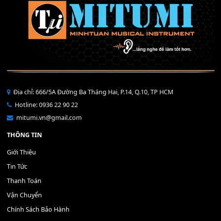
Bộ Nút Đệm Đàn Piano CASIO PX - Giá tốt nhất - Sửa tại n
400,000
₫
THÊM VÀO GIỎ HÀNG