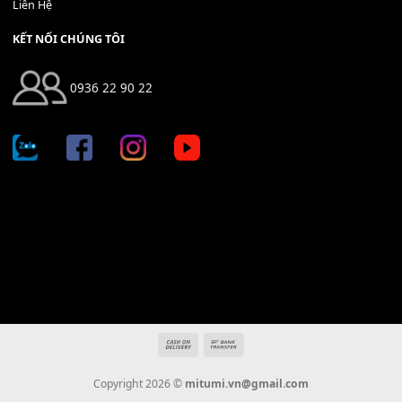
Địa chỉ: 666/5A Đường Ba Tháng Hai, P.14, Q.10, TP HCM
Hotline: 0936 22 90 22
mitumi.vn@gmail.com
THÔNG TIN
Giới Thiệu
Tin Tức
Thanh Toán
Vận Chuyển