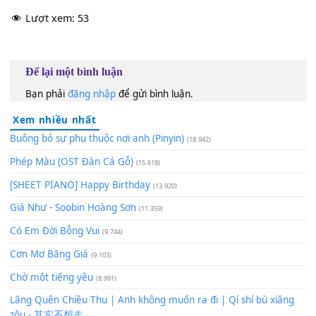
60
TAP
Lượt xem:
53
Để lại một bình luận
Bạn phải
đăng nhập
để gửi bình luận.
Xem nhiều nhất
Buông bỏ sự phụ thuộc nơi anh (Pinyin)
(18.942)
Phép Màu (OST Đàn Cá Gỗ)
(15.618)
[SHEET PIANO] Happy Birthday
(13.920)