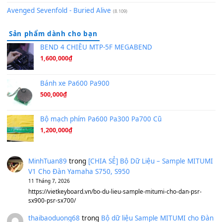
Hãy nói với em - Mỹ Tâm - Bằng Kiều
(8.274)
Hương Ngọc Lan
(8.251)
Tiếng Đàn Hàm Oan
(8.194)
Under Pressure
(8.164)
A Long December
(8.155)
Ta Sẽ Trở Lại
(8.155)
Ông Hoàng Bảy
(8.133)
Avenged Sevenfold - Buried Alive
(8.109)
Sản phẩm dành cho bạn
BEND 4 CHIỀU MTP-5F MEGABEND
1,600,000
₫
Bánh xe Pa600 Pa900