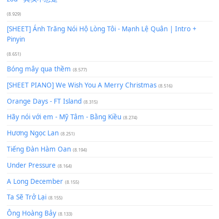
Giá Như - Soobin Hoàng Sơn
(11.359)
Có Em Đời Bỗng Vui
(9.744)
Cơn Mơ Băng Giá
(9.103)
Chờ một tiếng yêu
(8.991)
Lãng Quên Chiều Thu | Anh không muốn ra đi | Qí shí bù xiǎ
zǒu - 其实不想走
(8.929)
[SHEET] Ánh Trăng Nói Hộ Lòng Tôi - Mạnh Lệ Quân | Intro +
Pinyin
(8.651)
Bóng mây qua thềm
(8.577)
[SHEET PIANO] We Wish You A Merry Christmas
(8.516)
Orange Days - FT Island
(8.315)