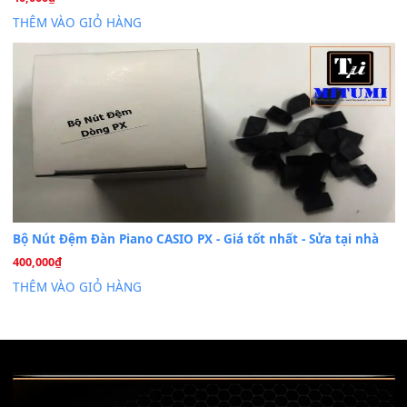
Khóa Học Hướng Dẫn Sử Dụng Đàn Organ/Keyboard
26
Th6
Chuyên Sâu TPHCM | MITUMI
Cài đặt dữ liệu sample cho đàn Yamaha PSR-S750 S95
26
Th6
Mỡ tra phím đàn Piano Organ
40,000
₫
THÊM VÀO GIỎ HÀNG