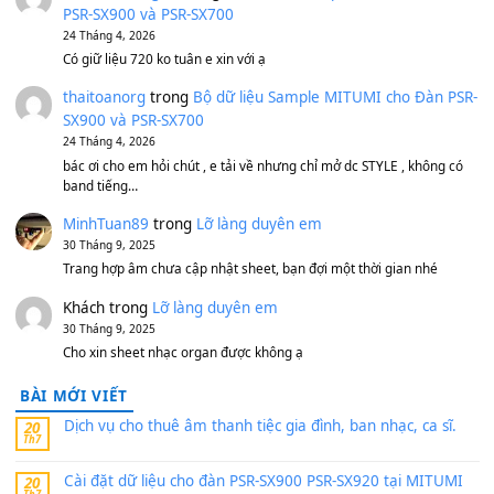
500,000
₫
Bộ mạch phím Pa600 Pa300 Pa700 Cũ
1,200,000
₫
MinhTuan89
trong
[CHIA SẺ] Bộ Dữ Liệu – Sample MI
V1 Cho Đàn Yamaha S750, S950
11 Tháng 7, 2026
https://vietkeyboard.vn/bo-du-lieu-sample-mitumi-cho-dan-psr
sx900-psr-sx700/
thaibaoduong68
trong
Bộ dữ liệu Sample MITUMI cho
PSR-SX900 và PSR-SX700
24 Tháng 4, 2026
Có giữ liệu 720 ko tuân e xin với ạ
thaitoanorg
trong
Bộ dữ liệu Sample MITUMI cho Đàn
SX900 và PSR-SX700
24 Tháng 4, 2026