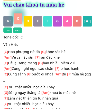
HỢP ÂM
Vui chào khoá tu mùa hè
C
[ b ]
D
E
F
G
A
B
[ # ]
ON
OFF
Tone gốc: C
Văn Hiếu
[C]
Hoa phượng nở đỏ
[G]
khoe sắc hè
[Am]
Ve ca hát râm
[F]
ran đầu khe
[C]
Hè lại sang mang
[G]
bao nhiều niềm vui
[Am]
Cùng nghỉ ngơi sau chăm
[F]
lo học hành
[C]
Cùng sánh
[G]
bước đi khoá
[Am]
tu
[F]
mùa hè (x2)
_
[C]
Vui thật nhiều học điều hay