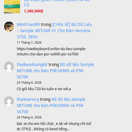
Ta Sẽ Trở Lại
(8.155)
Ông Hoàng Bảy
(8.133)
Avenged Sevenfold - Buried Alive
(8.109)
Sản phẩm dành cho bạn
BEND 4 CHIỀU MTP-5F MEGABEND
1,600,000
₫
Bánh xe Pa600 Pa900
500,000
₫
Bộ mạch phím Pa600 Pa300 Pa700
Cũ
1,200,000
₫
MinhTuan89
trong
[CHIA SẺ] Bộ Dữ Liệu