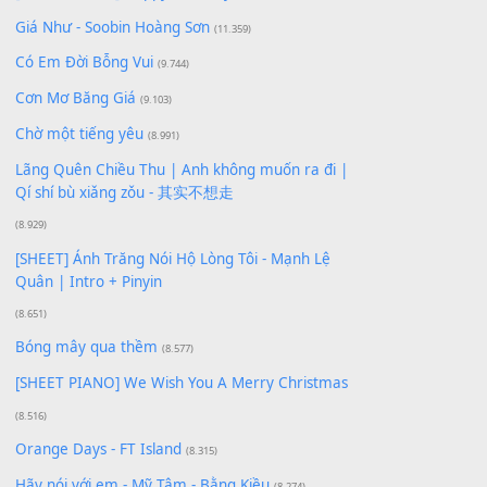
Để lại một bình luận
Bạn phải
đăng nhập
để gửi bình luận.
Xem nhiều nhất
Buông bỏ sự phụ thuộc nơi anh (Pinyin)
(18.942)
Phép Màu (OST Đàn Cá Gỗ)
(15.618)
[SHEET PIANO] Happy Birthday
(13.920)
Giá Như - Soobin Hoàng Sơn
(11.359)
Có Em Đời Bỗng Vui
(9.744)
Cơn Mơ Băng Giá
(9.103)
Chờ một tiếng yêu
(8.991)
Lãng Quên Chiều Thu | Anh không muốn ra đi |
Qí shí bù xiǎng zǒu - 其实不想走