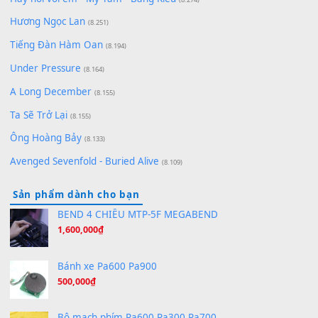
(8.929)
[SHEET] Ánh Trăng Nói Hộ Lòng Tôi - Mạnh Lệ
Quân | Intro + Pinyin
(8.651)
Bóng mây qua thềm
(8.577)
[SHEET PIANO] We Wish You A Merry Christmas
(8.516)
Orange Days - FT Island
(8.315)
Hãy nói với em - Mỹ Tâm - Bằng Kiều
(8.274)
Hương Ngọc Lan
(8.251)
Tiếng Đàn Hàm Oan
(8.194)
Under Pressure
(8.164)
A Long December
(8.155)