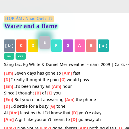
HỢP ÂM
,
Nhạc Quốc Tế
Water and a flame
E
[ b ]
C
D
F
G
A
B
[ # ]
ON
OFF
Sáng tác: Eg White & Daniel Merriweather - năm: 2009 | Ca 
[Em]
Seven days has gone so
[Am]
fast
[D]
I really thought the pain
[G]
would pass
[Em]
It's been nearly an
[Am]
hour
Since I thought
[B]
of
[E]
you
[Em]
But you're not answering
[Am]
the phone