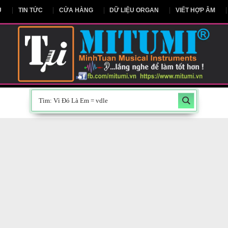
NG CHỦ
TIN TỨC
CỬA HÀNG
DỮ LIỆU ORGAN
V