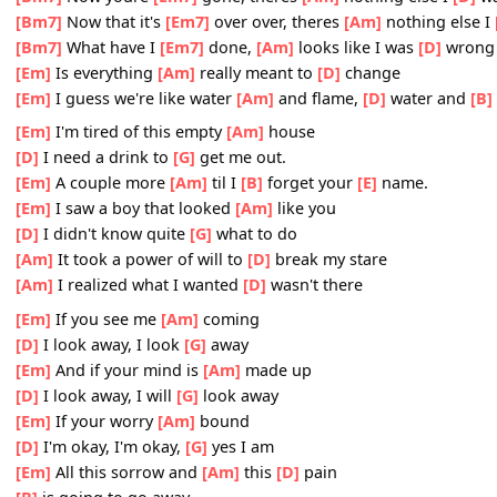
[D]
I'd settle for a busy
[G]
tone
At
[Am]
least by that I'd know that
[D]
you're okay
[Am]
A girl like you ain't meant to
[D]
go away oh
[Bm7]
Now youre
[Em7]
gone, theres
[Am]
nothing else 
[Bm7]
Now that it's
[Em7]
over over, theres
[Am]
nothing 
[Bm7]
What have I
[Em7]
done,
[Am]
looks like I was
[D]
[Em]
Is everything
[Am]
really meant to
[D]
change
[Em]
I guess we're like water
[Am]
and flame,
[D]
water 
[Em]
I'm tired of this empty
[Am]
house
[D]
I need a drink to
[G]
get me out.
[Em]
A couple more
[Am]
til I
[B]
forget your
[E]
name.
[Em]
I saw a boy that looked
[Am]
like you
[D]
I didn't know quite
[G]
what to do
[Am]
It took a power of will to
[D]
break my stare
[Am]
I realized what I wanted
[D]
wasn't there
[Em]
If you see me
[Am]
coming
[D]
I look away, I look
[G]
away