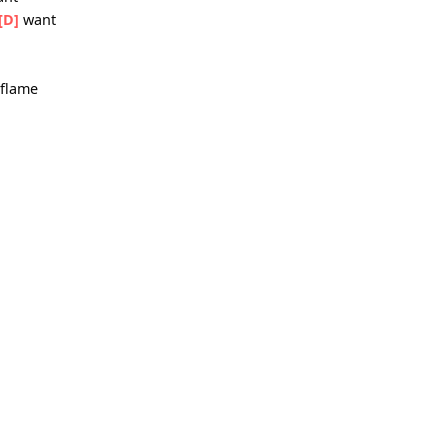
I
[D]
want
else I
[D]
want
wrong
and
[B]
flame