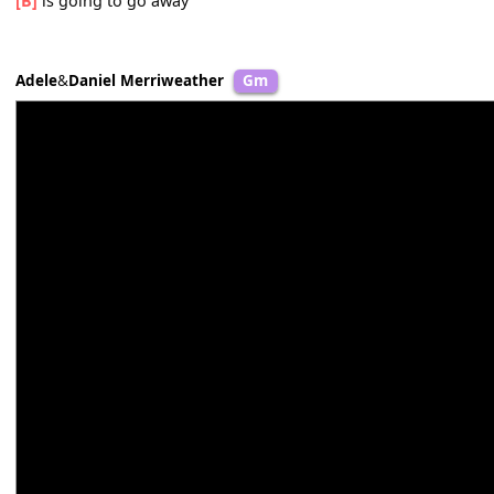
[Em]
And if your mind is
[Am]
made up
[D]
I look away, I will
[G]
look away
[Em]
If your worry
[Am]
bound
[D]
I'm okay, I'm okay,
[G]
yes I am
[Em]
All this sorrow and
[Am]
this
[D]
pain
[B]
is going to go away
Adele
&
Daniel Merriweather
Gm