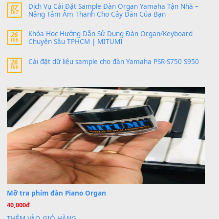
thaitoanorg
trong
Bộ dữ liệu Sample MITUMI cho Đàn
SX900 và PSR-SX700
24 Tháng 4, 2026
bác ơi cho em hỏi chút , e tải về nhưng chỉ mở dc STYLE , khôn
band tiếng…
MinhTuan89
trong
Lỡ làng duyên em
30 Tháng 9, 2025
Trang hợp âm chưa cập nhật sheet, bạn đợi một thời gian nhé
Khách
trong
Lỡ làng duyên em
30 Tháng 9, 2025
Cho xin sheet nhạc organ được không ạ
BÀI MỚI VIẾT
Dịch vụ cho thuê âm thanh tiệc gia đình, ban nhạc, ca s
20
Th7
Cài đặt dữ liệu cho đàn PSR-SX900 PSR-SX920 tại MIT
20
Th7