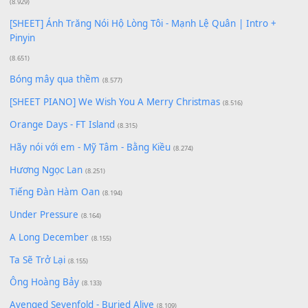
Phép Màu (OST Đàn Cá Gỗ)
(15.618)
[SHEET PIANO] Happy Birthday
(13.920)
Giá Như - Soobin Hoàng Sơn
(11.359)
Có Em Đời Bỗng Vui
(9.744)
Cơn Mơ Băng Giá
(9.103)
Chờ một tiếng yêu
(8.991)
Lãng Quên Chiều Thu | Anh không muốn ra đi | Qí shí bù xiǎ
zǒu - 其实不想走
(8.929)
[SHEET] Ánh Trăng Nói Hộ Lòng Tôi - Mạnh Lệ Quân | Intro +
Pinyin
(8.651)
Bóng mây qua thềm
(8.577)