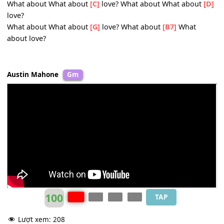
promises
What about
[D]
love you take it
[G]
all and leave me
[B7]
nothing
What about
[Em]
love, what about us 'till the
[C]
end
What about
[D]
love, you cut my
[G]
wings, now I am
[B7]
falling
What about
[Em]
love, what about
[Em]
love
What about What about
[C]
love? What about What abou
love?
What about What about
[G]
love? What about
[B7]
What
about love?
Austin Mahone
Gm