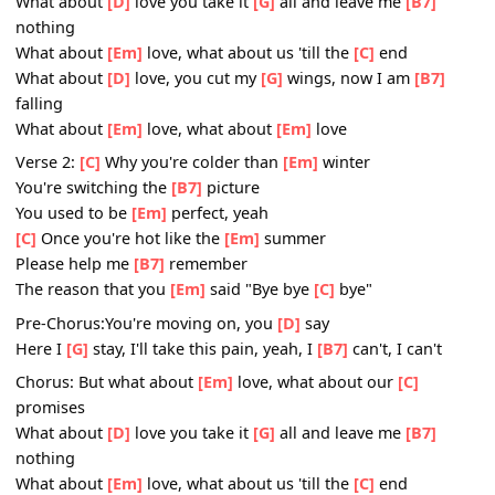
Here I
[G]
stay, I'll take this pain, yeah, I
[B7]
can't, I can't
Chorus: But what about
[Em]
love, what about our
[C]
promises
What about
[D]
love you take it
[G]
all and leave me
[B7]
nothing
What about
[Em]
love, what about us 'till the
[C]
end
What about
[D]
love, you cut my
[G]
wings, now I am
[B7]
falling
What about
[Em]
love, what about
[Em]
love
Verse 2:
[C]
Why you're colder than
[Em]
winter
You're switching the
[B7]
picture
You used to be
[Em]
perfect, yeah
[C]
Once you're hot like the
[Em]
summer
Please help me
[B7]
remember
The reason that you
[Em]
said "Bye bye
[C]
bye"
Pre-Chorus:You're moving on, you
[D]
say