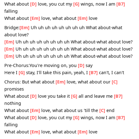
Here I
[G]
stay, I'll take this pain, yeah, I
[B7]
can't, I can't
Chorus: But what about
[Em]
love, what about our
[C]
promises
What about
[D]
love you take it
[G]
all and leave me
[B7]
nothing
What about
[Em]
love, what about us 'till the
[C]
end
What about
[D]
love, you cut my
[G]
wings, now I am
[B7]
falling
What about
[Em]
love, what about
[Em]
love
Bridge:
[Em]
Uh uh uh uh uh uh uh uh What about-what
about love?
[Em]
Uh uh uh uh uh uh uh uh What about-what about l
[Em]
Uh uh uh uh uh uh uh uh What about-what about l
[Em]
Uh uh uh uh uh uh uh uh What about-what about l
Pre-Chorus:You're moving on, you
[D]
say
Here I
[G]
stay, I'll take this pain, yeah, I
[B7]
can't, I can't
Chorus: But what about
[Em]
love, what about our
[C]