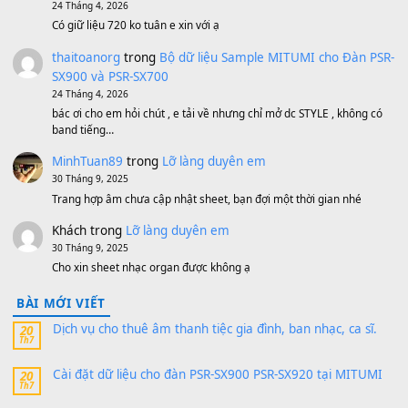
1,600,000
₫
Bánh xe Pa600 Pa900
500,000
₫
Bộ mạch phím Pa600 Pa300 Pa700 Cũ
1,200,000
₫
MinhTuan89
trong
[CHIA SẺ] Bộ Dữ Liệu – Sample MI
V1 Cho Đàn Yamaha S750, S950
11 Tháng 7, 2026
https://vietkeyboard.vn/bo-du-lieu-sample-mitumi-cho-dan-psr
sx900-psr-sx700/
thaibaoduong68
trong
Bộ dữ liệu Sample MITUMI cho
PSR-SX900 và PSR-SX700
24 Tháng 4, 2026
Có giữ liệu 720 ko tuân e xin với ạ