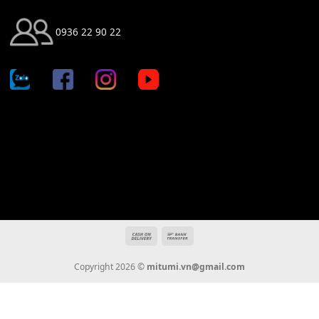
Địa chỉ: 666/5A Đường Ba Tháng Hai, P.14, Q.10, TP HCM
Hotline: 0936 22 90 22
mitumi.vn@gmail.com
THÔNG TIN
Giới Thiệu
Tin Tức