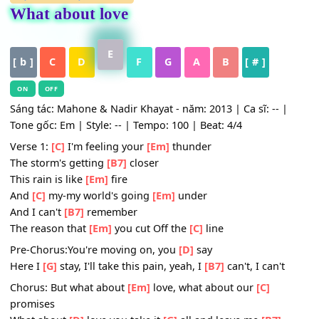
HỢP ÂM
,
Nhạc Quốc Tế
What about love
E
[ b ]
C
D
F
G
A
B
[ # ]
ON
OFF
Sáng tác: Mahone & Nadir Khayat - năm: 2013 | Ca sĩ: -- 
Tone gốc: Em | Style: -- | Tempo: 100 | Beat: 4/4
Verse 1:
[C]
I'm feeling your
[Em]
thunder
The storm's getting
[B7]
closer
This rain is like
[Em]
fire
And
[C]
my-my world's going
[Em]
under
And I can't
[B7]
remember
The reason that
[Em]
you cut Off the
[C]
line
Pre-Chorus:You're moving on, you
[D]
say