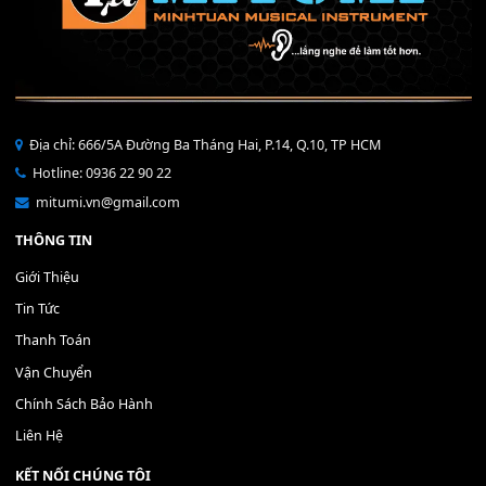
40,000
₫
THÊM VÀO GIỎ HÀNG
Bộ Nút Đệm Đàn Piano CASIO PX - Giá tốt nhất - Sửa tại n
400,000
₫
THÊM VÀO GIỎ HÀNG