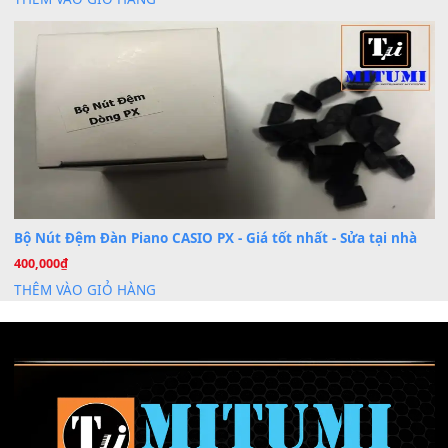
Dịch Vụ Cài Đặt Sample Đàn Organ Yamaha Tận Nhà 
07
Th7
Nâng Tầm Âm Thanh Cho Cây Đàn Của Bạn
Khóa Học Hướng Dẫn Sử Dụng Đàn Organ/Keyboard
26
Th6
Chuyên Sâu TPHCM | MITUMI
Cài đặt dữ liệu sample cho đàn Yamaha PSR-S750 S95
26
Th6
Mỡ tra phím đàn Piano Organ