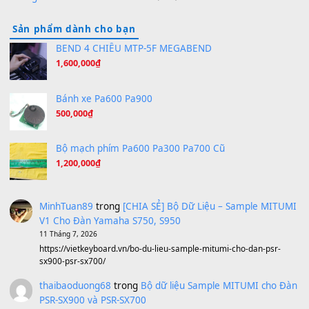
[SHEET PIANO] We Wish You A Merry Christmas
(8.516)
Orange Days - FT Island
(8.315)
Hãy nói với em - Mỹ Tâm - Bằng Kiều
(8.274)
Hương Ngọc Lan
(8.251)
Tiếng Đàn Hàm Oan
(8.194)
Under Pressure
(8.164)
A Long December
(8.155)
Ta Sẽ Trở Lại
(8.155)
Ông Hoàng Bảy
(8.133)
Avenged Sevenfold - Buried Alive
(8.109)
Sản phẩm dành cho bạn
BEND 4 CHIỀU MTP-5F MEGABEND